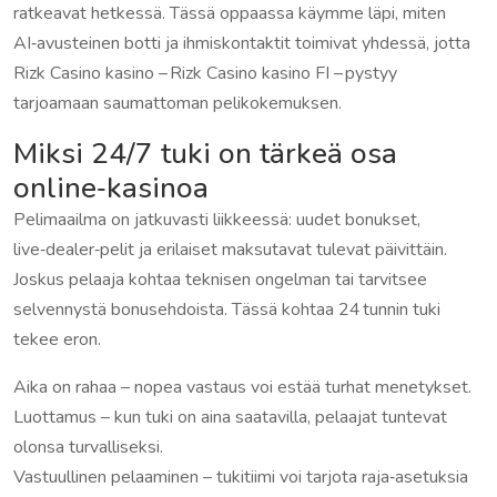
ratkeavat hetkessä. Tässä oppaassa käymme läpi, miten
AI‑avusteinen botti ja ihmiskontaktit toimivat yhdessä, jotta
Rizk Casino kasino – Rizk Casino kasino FI – pystyy
tarjoamaan saumattoman pelikokemuksen.
Miksi 24/7 tuki on tärkeä osa
online‑kasinoa
Pelimaailma on jatkuvasti liikkeessä: uudet bonukset,
live‑dealer‑pelit ja erilaiset maksutavat tulevat päivittäin.
Joskus pelaaja kohtaa teknisen ongelman tai tarvitsee
selvennystä bonusehdoista. Tässä kohtaa 24 tunnin tuki
tekee eron.
Aika on rahaa – nopea vastaus voi estää turhat menetykset.
Luottamus – kun tuki on aina saatavilla, pelaajat tuntevat
olonsa turvalliseksi.
Vastuullinen pelaaminen – tukitiimi voi tarjota raja‑asetuksia