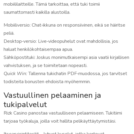
mobiililaitteille. Tämä tarkoittaa, että tuki toimii
saumattomasti kaikilla alustoilla.
Mobiiliversio: Chat‑ikkuna on responsiivinen, eikä se häiritse
peliä.
Desktop‑versio: Live‑videopuhelut ovat mahdollisia, jos
haluat henkilökohtaisempaa apua.
Sähköpostituki: Joskus monimutkaisempi asia vaatii kirjallisen
vahvistuksen, ja se toimitetaan nopeasti.
Quick Win:
Tallenna tukichatin PDF‑muodossa, jos tarvitset
todisteita bonusten ehdoista myöhemmin.
Vastuullinen pelaaminen ja
tukipalvelut
Rizk Casino panostaa vastuulliseen pelaamiseen. Tukitiimi
tarjoaa työkaluja, joilla voit hallita pelikäyttäytymistäsi.