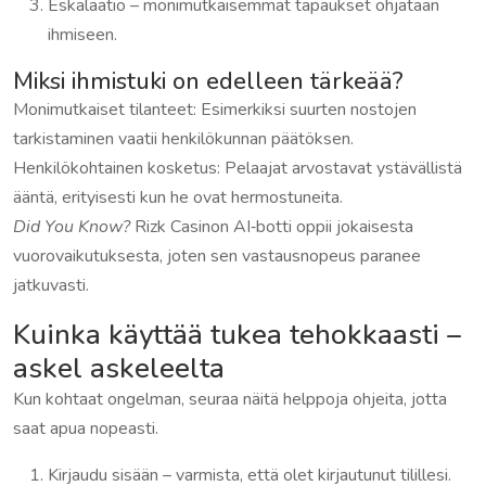
Eskalaatio – monimutkaisemmat tapaukset ohjataan
ihmiseen.
Miksi ihmistuki on edelleen tärkeää?
Monimutkaiset tilanteet: Esimerkiksi suurten nostojen
tarkistaminen vaatii henkilökunnan päätöksen.
Henkilökohtainen kosketus: Pelaajat arvostavat ystävällistä
ääntä, erityisesti kun he ovat hermostuneita.
Did You Know?
Rizk Casinon AI‑botti oppii jokaisesta
vuorovaikutuksesta, joten sen vastausnopeus paranee
jatkuvasti.
Kuinka käyttää tukea tehokkaasti –
askel askeleelta
Kun kohtaat ongelman, seuraa näitä helppoja ohjeita, jotta
saat apua nopeasti.
Kirjaudu sisään – varmista, että olet kirjautunut tilillesi.