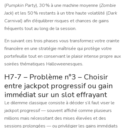
(
Pumpkin Party
), 30 % à une machine moyenne (
Zombie
Jack
) et les 50 % restants à un titre haute volatilité (
Dark
Carnival
) afin d’équilibrer risques et chances de gains
fréquents tout au long de la session.
En suivant ces trois phases vous transformez votre crainte
financière en une stratégie maîtrisée qui protège votre
portefeuille tout en conservant le plaisir intense propre aux
soirées thématiques Halloweenesques.
H7‑7 – Problème n°3 – Choisir
entre jackpot progressif ou gain
immédiat sur un slot effrayant
Le dilemme classique consiste à décider s’il faut viser le
jackpot progressif — souvent affiché comme plusieurs
millions mais nécessitant des mises élevées et des
sessions prolongées — ou privilégier les gains immédiats