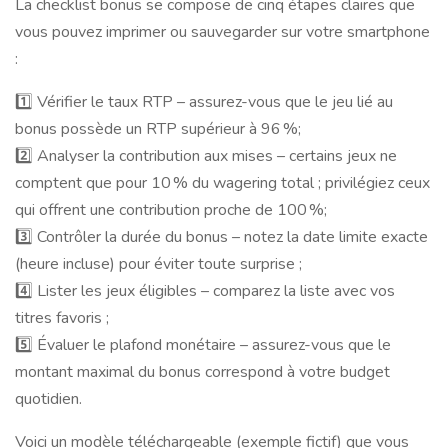
La checklist bonus se compose de cinq étapes claires que
vous pouvez imprimer ou sauvegarder sur votre smartphone
:
1️⃣ Vérifier le taux RTP – assurez-vous que le jeu lié au
bonus possède un RTP supérieur à 96 %;
2️⃣ Analyser la contribution aux mises – certains jeux ne
comptent que pour 10 % du wagering total ; privilégiez ceux
qui offrent une contribution proche de 100 %;
3️⃣ Contrôler la durée du bonus – notez la date limite exacte
(heure incluse) pour éviter toute surprise ;
4️⃣ Lister les jeux éligibles – comparez la liste avec vos
titres favoris ;
5️⃣ Évaluer le plafond monétaire – assurez-vous que le
montant maximal du bonus correspond à votre budget
quotidien.
Voici un modèle téléchargeable (exemple fictif) que vous