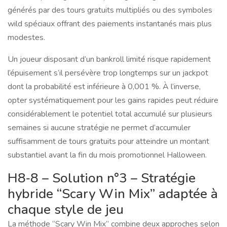
générés par des tours gratuits multipliés ou des symboles
wild spéciaux offrant des paiements instantanés mais plus
modestes.
Un joueur disposant d’un bankroll limité risque rapidement
l’épuisement s’il persévère trop longtemps sur un jackpot
dont la probabilité est inférieure à 0,001 %. À l’inverse,
opter systématiquement pour les gains rapides peut réduire
considérablement le potentiel total accumulé sur plusieurs
semaines si aucune stratégie ne permet d’accumuler
suffisamment de tours gratuits pour atteindre un montant
substantiel avant la fin du mois promotionnel Halloween.
H8‑8 – Solution n°3 – Stratégie
hybride “Scary Win Mix” adaptée à
chaque style de jeu
La méthode “Scary Win Mix” combine deux approches selon