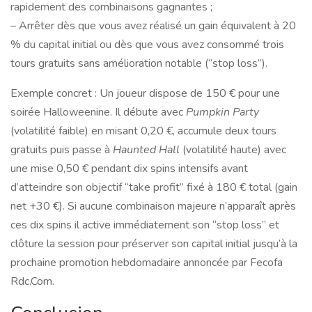
rapidement des combinaisons gagnantes ;
– Arrêter dès que vous avez réalisé un gain équivalent à 20
% du capital initial ou dès que vous avez consommé trois
tours gratuits sans amélioration notable (“stop loss”).
Exemple concret : Un joueur dispose de 150 € pour une
soirée Halloweenine. Il débute avec
Pumpkin Party
(volatilité faible) en misant 0,20 €, accumule deux tours
gratuits puis passe à
Haunted Hall
(volatilité haute) avec
une mise 0,50 € pendant dix spins intensifs avant
d’atteindre son objectif “take profit” fixé à 180 € total (gain
net +30 €). Si aucune combinaison majeure n’apparaît après
ces dix spins il active immédiatement son “stop loss” et
clôture la session pour préserver son capital initial jusqu’à la
prochaine promotion hebdomadaire annoncée par Fecofa
Rdc.Com.