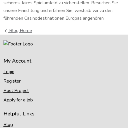
sicheres, faires Spielumfeld zu sicherstellen. Besuchen Sie
unsere Einrichtung und erfahren Sie, weshalb wir zu den
führenden Casinodestinationen Europas angehören.
Blog Home
My Account
Login
Register
Post Project
Apply for a job
Helpful Links
Blog