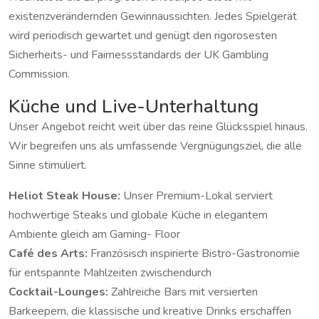
existenzverändernden Gewinnaussichten. Jedes Spielgerät
wird periodisch gewartet und genügt den rigorosesten
Sicherheits- und Fairnessstandards der UK Gambling
Commission.
Küche und Live-Unterhaltung
Unser Angebot reicht weit über das reine Glücksspiel hinaus.
Wir begreifen uns als umfassende Vergnügungsziel, die alle
Sinne stimuliert.
Heliot Steak House:
Unser Premium-Lokal serviert
hochwertige Steaks und globale Küche in elegantem
Ambiente gleich am Gaming- Floor
Café des Arts:
Französisch inspirierte Bistro-Gastronomie
für entspannte Mahlzeiten zwischendurch
Cocktail-Lounges:
Zahlreiche Bars mit versierten
Barkeepern, die klassische und kreative Drinks erschaffen