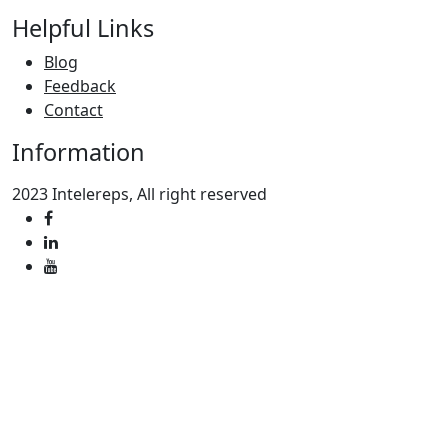
Helpful Links
Blog
Feedback
Contact
Information
2023 Intelereps, All right reserved