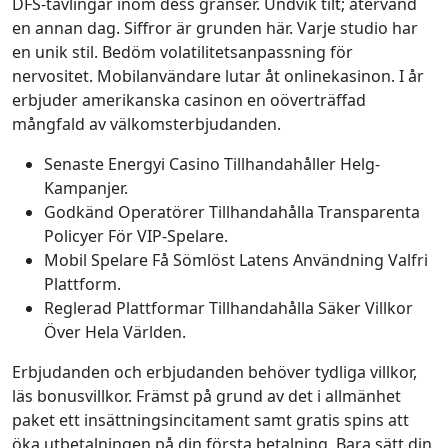
DFS-tävlingar inom dess gränser. Undvik tilt; återvänd
en annan dag. Siffror är grunden här. Varje studio har
en unik stil. Bedöm volatilitetsanpassning för
nervositet. Mobilanvändare lutar åt onlinekasinon. I år
erbjuder amerikanska casinon en oöverträffad
mångfald av välkomsterbjudanden.
Senaste Energyi Casino Tillhandahåller Helg-
Kampanjer.
Godkänd Operatörer Tillhandahålla Transparenta
Policyer För VIP-Spelare.
Mobil Spelare Få Sömlöst Latens Användning Valfri
Plattform.
Reglerad Plattformar Tillhandahålla Säker Villkor
Över Hela Världen.
Erbjudanden och erbjudanden behöver tydliga villkor,
läs bonusvillkor. Främst på grund av det i allmänhet
paket ett insättningsincitament samt gratis spins att
öka utbetalningen på din första betalning. Bara sätt din