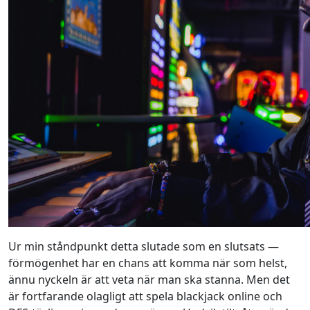
Ur min ståndpunkt detta slutade som en slutsats —
förmögenhet har en chans att komma när som helst,
ännu nyckeln är att veta när man ska stanna. Men det
är fortfarande olagligt att spela blackjack online och