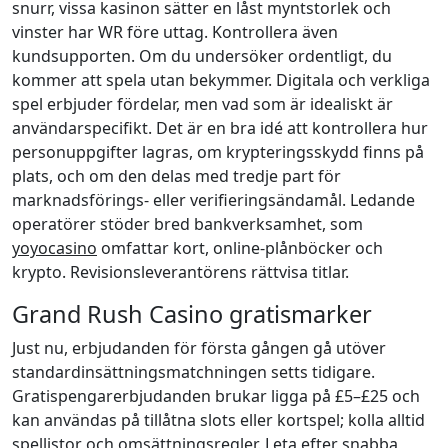
snurr, vissa kasinon sätter en låst myntstorlek och
vinster har WR före uttag. Kontrollera även
kundsupporten. Om du undersöker ordentligt, du
kommer att spela utan bekymmer. Digitala och verkliga
spel erbjuder fördelar, men vad som är idealiskt är
användarspecifikt. Det är en bra idé att kontrollera hur
personuppgifter lagras, om krypteringsskydd finns på
plats, och om den delas med tredje part för
marknadsförings- eller verifieringsändamål. Ledande
operatörer stöder bred bankverksamhet, som
yoyocasino
omfattar kort, online-plånböcker och
krypto. Revisionsleverantörens rättvisa titlar.
Grand Rush Casino gratismarker
Just nu, erbjudanden för första gången gå utöver
standardinsättningsmatchningen setts tidigare.
Gratispengarerbjudanden brukar ligga på £5–£25 och
kan användas på tillåtna slots eller kortspel; kolla alltid
spellistor och omsättningsregler. Leta efter snabba