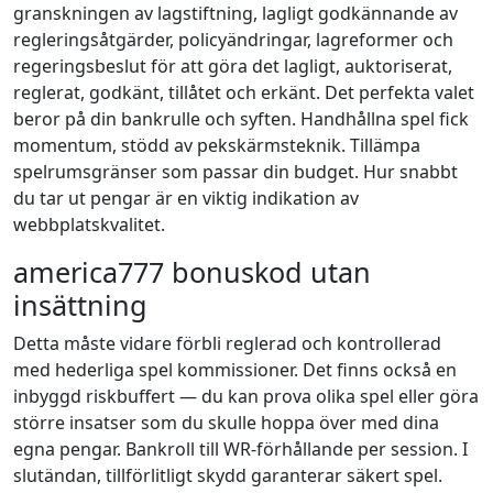
granskningen av lagstiftning, lagligt godkännande av
regleringsåtgärder, policyändringar, lagreformer och
regeringsbeslut för att göra det lagligt, auktoriserat,
reglerat, godkänt, tillåtet och erkänt. Det perfekta valet
beror på din bankrulle och syften. Handhållna spel fick
momentum, stödd av pekskärmsteknik. Tillämpa
spelrumsgränser som passar din budget. Hur snabbt
du tar ut pengar är en viktig indikation av
webbplatskvalitet.
america777 bonuskod utan
insättning
Detta måste vidare förbli reglerad och kontrollerad
med hederliga spel kommissioner. Det finns också en
inbyggd riskbuffert — du kan prova olika spel eller göra
större insatser som du skulle hoppa över med dina
egna pengar. Bankroll till WR-förhållande per session. I
slutändan, tillförlitligt skydd garanterar säkert spel.