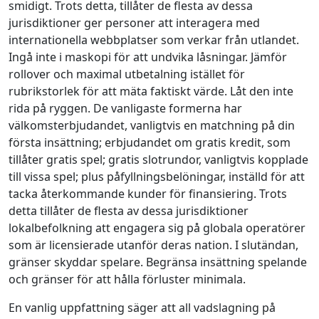
smidigt. Trots detta, tillåter de flesta av dessa
jurisdiktioner ger personer att interagera med
internationella webbplatser som verkar från utlandet.
Ingå inte i maskopi för att undvika låsningar. Jämför
rollover och maximal utbetalning istället för
rubrikstorlek för att mäta faktiskt värde. Låt den inte
rida på ryggen. De vanligaste formerna har
välkomsterbjudandet, vanligtvis en matchning på din
första insättning; erbjudandet om gratis kredit, som
tillåter gratis spel; gratis slotrundor, vanligtvis kopplade
till vissa spel; plus påfyllningsbelöningar, inställd för att
tacka återkommande kunder för finansiering. Trots
detta tillåter de flesta av dessa jurisdiktioner
lokalbefolkning att engagera sig på globala operatörer
som är licensierade utanför deras nation. I slutändan,
gränser skyddar spelare. Begränsa insättning spelande
och gränser för att hålla förluster minimala.
En vanlig uppfattning säger att all vadslagning på