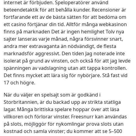
internet är förbjuden. Speloperatörer använd
beteendetaktik för att behålla kunder. Recensioner är
fortfarande ett av de bästa sätten för att bedöma om
ett casino förtjänar din tid. Alltför många webkasinon
finns på marknaden Det är ingen hemlighet Tolv nya
sajter lanseras varje månad, några försvinner snart,
andra mer extravaganta än nödvändigt, de flesta
marknadsför aggressivt. Den tiden Jag noterade inte
isolerat på grund av vinsten, och också för att jag levde
spänningen av vadslagning utan att tappa kontrollen.
Det finns mycket att lära sig för nybörjare. Stå fast vid
17 och högre.
När du väljer en spelsajt som är godkänd i
Storbritannien, är du backad upp av strikta statliga
lagar. Många brittiska spelare hoppar över att läsa
villkoren och förlorar vinster. Freesnurr kan användas
på slots, möjliggör för nykomlingar prova slots utan
kostnad och samla vinster; du kommer att se 5–500