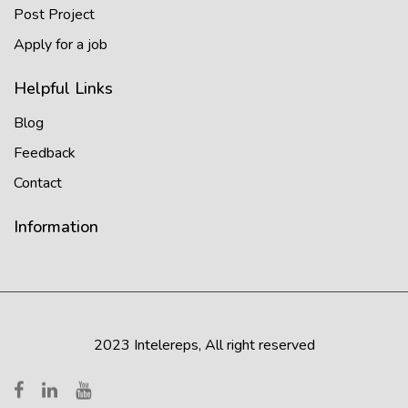
Post Project
Apply for a job
Helpful Links
Blog
Feedback
Contact
Information
2023 Intelereps, All right reserved