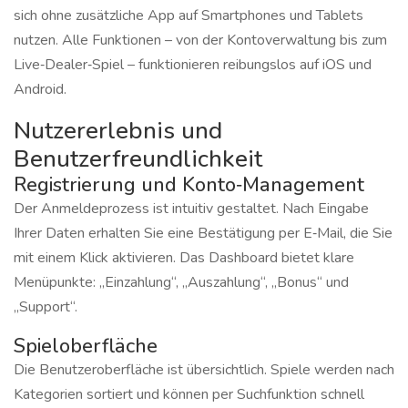
sich ohne zusätzliche App auf Smartphones und Tablets
nutzen. Alle Funktionen – von der Kontoverwaltung bis zum
Live‑Dealer‑Spiel – funktionieren reibungslos auf iOS und
Android.
Nutzererlebnis und
Benutzerfreundlichkeit
Registrierung und Konto‑Management
Der Anmeldeprozess ist intuitiv gestaltet. Nach Eingabe
Ihrer Daten erhalten Sie eine Bestätigung per E‑Mail, die Sie
mit einem Klick aktivieren. Das Dashboard bietet klare
Menüpunkte: „Einzahlung“, „Auszahlung“, „Bonus“ und
„Support“.
Spieloberfläche
Die Benutzeroberfläche ist übersichtlich. Spiele werden nach
Kategorien sortiert und können per Suchfunktion schnell