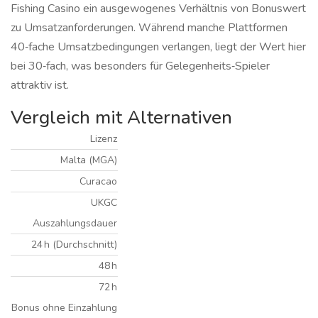
Fishing Casino ein ausgewogenes Verhältnis von Bonuswert
zu Umsatzanforderungen. Während manche Plattformen
40‑fache Umsatzbedingungen verlangen, liegt der Wert hier
bei 30‑fach, was besonders für Gelegenheits‑Spieler
attraktiv ist.
Vergleich mit Alternativen
Lizenz
Malta (MGA)
Curacao
UKGC
Auszahlungsdauer
24 h (Durchschnitt)
48 h
72 h
Bonus ohne Einzahlung