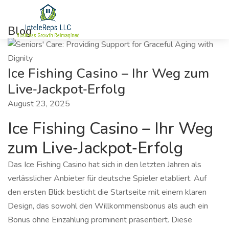
Blog
Ice Fishing Casino – Ihr Weg zum
Live‑Jackpot‑Erfolg
August 23, 2025
Ice Fishing Casino – Ihr Weg
zum Live‑Jackpot‑Erfolg
Das Ice Fishing Casino hat sich in den letzten Jahren als
verlässlicher Anbieter für deutsche Spieler etabliert. Auf
den ersten Blick besticht die Startseite mit einem klaren
Design, das sowohl den Willkommensbonus als auch ein
Bonus ohne Einzahlung prominent präsentiert. Diese