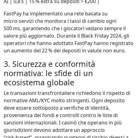
AI | 0,8 s | 15 % extra su depositi > €200 |
FastPay ha implementato una rete basata su
micro‑servizi che monitora i tassi di cambio ogni
500 ms, garantendo che i giocatori vedano sempre il
valore più aggiornato. Durante il Black Friday 2024, gli
operatori che hanno adottato FastPay hanno registrato
un aumento del 22 % dei depositi in valute non euro.
3. Sicurezza e conformità
normativa: le sfide di un
ecosistema globale
Le transazioni transfrontaliere richiedono il rispetto di
normative AML/KYC molto stringenti. Ogni deposito
deve essere sottoposto a verifiche di identità,
provenienza dei fondi e controlli contro le liste di
sanzioni internazionali. I casinò che operano in più
giurisdizioni devono adottare un approccio
“risk‑based”, assegnando punteggi di rischio diversi a