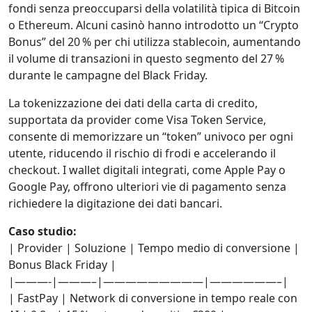
fondi senza preoccuparsi della volatilità tipica di Bitcoin
o Ethereum. Alcuni casinò hanno introdotto un “Crypto
Bonus” del 20 % per chi utilizza stablecoin, aumentando
il volume di transazioni in questo segmento del 27 %
durante le campagne del Black Friday.
La tokenizzazione dei dati della carta di credito,
supportata da provider come Visa Token Service,
consente di memorizzare un “token” univoco per ogni
utente, riducendo il rischio di frodi e accelerando il
checkout. I wallet digitali integrati, come Apple Pay o
Google Pay, offrono ulteriori vie di pagamento senza
richiedere la digitazione dei dati bancari.
Caso studio:
| Provider | Soluzione | Tempo medio di conversione |
Bonus Black Friday |
|———-|———–|—————————|——————–|
| FastPay | Network di conversione in tempo reale con