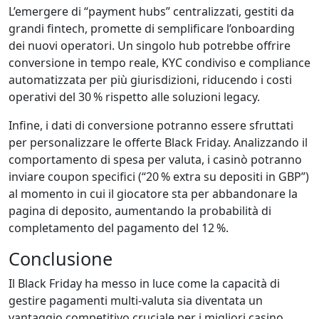
L’emergere di “payment hubs” centralizzati, gestiti da
grandi fintech, promette di semplificare l’onboarding
dei nuovi operatori. Un singolo hub potrebbe offrire
conversione in tempo reale, KYC condiviso e compliance
automatizzata per più giurisdizioni, riducendo i costi
operativi del 30 % rispetto alle soluzioni legacy.
Infine, i dati di conversione potranno essere sfruttati
per personalizzare le offerte Black Friday. Analizzando il
comportamento di spesa per valuta, i casinò potranno
inviare coupon specifici (“20 % extra su depositi in GBP”)
al momento in cui il giocatore sta per abbandonare la
pagina di deposito, aumentando la probabilità di
completamento del pagamento del 12 %.
Conclusione
Il Black Friday ha messo in luce come la capacità di
gestire pagamenti multi‑valuta sia diventata un
vantaggio competitivo cruciale per i migliori casino