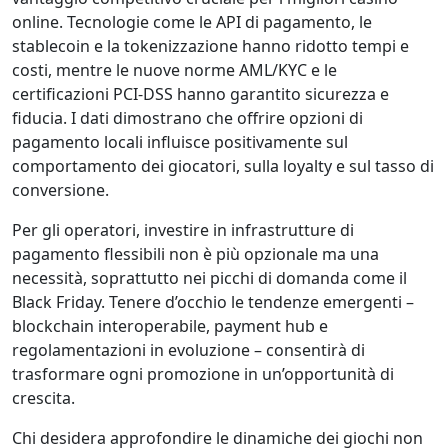
online. Tecnologie come le API di pagamento, le
stablecoin e la tokenizzazione hanno ridotto tempi e
costi, mentre le nuove norme AML/KYC e le
certificazioni PCI‑DSS hanno garantito sicurezza e
fiducia. I dati dimostrano che offrire opzioni di
pagamento locali influisce positivamente sul
comportamento dei giocatori, sulla loyalty e sul tasso di
conversione.
Per gli operatori, investire in infrastrutture di
pagamento flessibili non è più opzionale ma una
necessità, soprattutto nei picchi di domanda come il
Black Friday. Tenere d’occhio le tendenze emergenti –
blockchain interoperabile, payment hub e
regolamentazioni in evoluzione – consentirà di
trasformare ogni promozione in un’opportunità di
crescita.
Chi desidera approfondire le dinamiche dei giochi non