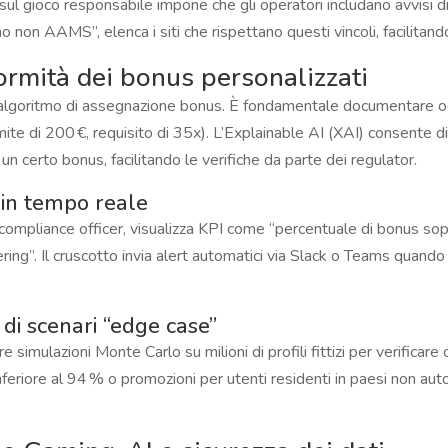
sul gioco responsabile impone che gli operatori includano avvisi d
 non AAMS”, elenca i siti che rispettano questi vincoli, facilitando 
ormità dei bonus personalizzati
’algoritmo di assegnazione bonus. È fondamentale documentare ogni
imite di 200 €, requisito di 35x). L’Explainable AI (XAI) consente 
n certo bonus, facilitando le verifiche da parte dei regulator.
 in tempo reale
compliance officer, visualizza KPI come “percentuale di bonus sop
g”. Il cruscotto invia alert automatici via Slack o Teams quando u
i di scenari “edge case”
 simulazioni Monte Carlo su milioni di profili fittizi per verificare 
iore al 94 % o promozioni per utenti residenti in paesi non autorizz