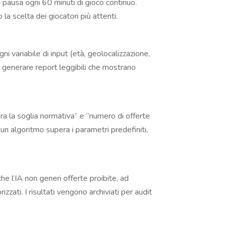
i pausa ogni 60 minuti di gioco continuo.
la scelta dei giocatori più attenti.
 variabile di input (età, geolocalizzazione,
di generare report leggibili che mostrano
ra la soglia normativa” e “numero di offerte
n algoritmo supera i parametri predefiniti,
che l’IA non generi offerte proibite, ad
ati. I risultati vengono archiviati per audit