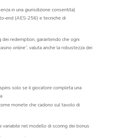
esenza in una giurisdizione consentita)
nd‑to‑end (AES‑256) e tecniche di
ing dei redemption, garantendo che ogni
asino online”, valuta anche la robustezza dei
spins solo se il giocatore completa una
ra
 come monete che cadono sul tavolo di
ni variabile nel modello di scoring dei bonus