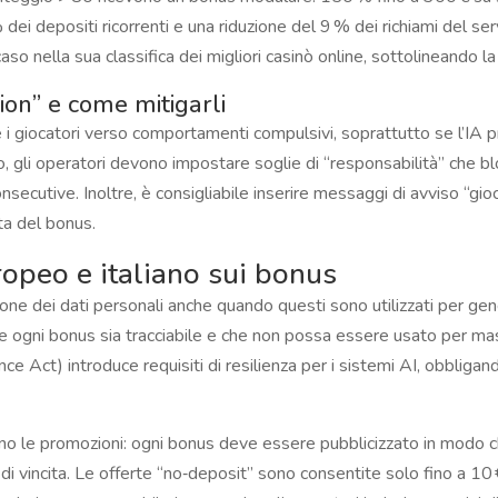
 dei depositi ricorrenti e una riduzione del 9 % dei richiami del serv
 nella sua classifica dei migliori casinò online, sottolineando la 
tion” e come mitigarli
i giocatori verso comportamenti compulsivi, soprattutto se l’IA p
chio, gli operatori devono impostare soglie di “responsabilità” che 
onsecutive. Inoltre, è consigliabile inserire messaggi di avviso “gio
ta del bonus.
ropeo e italiano sui bonus
ne dei dati personali anche quando questi sono utilizzati per gene
ogni bonus sia tracciabile e che non possa essere usato per masc
 Act) introduce requisiti di resilienza per i sistemi AI, obbligand
o le promozioni: ogni bonus deve essere pubblicizzato in modo chia
 di vincita. Le offerte “no‑deposit” sono consentite solo fino a 10 €