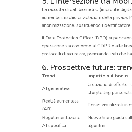
5. L’intersezione tra Mobi
La raccolta di dati biometrici (impronte digita
aumenta il rischio di violazioni della privacy
anonimizzazione, sostituendo l’identificatore
Il Data Protection Officer (DPO) supervisiona
operazione sia conforme al GDPR e alle linee 
protocolli di sicurezza, premiando i siti che 
6. Prospettive future: tr
Trend
Impatto sul bonus
Creazione di offerte 
AI generativa
storytelling personali
Realtà aumentata
Bonus visualizzati in 
(AR)
Regolamentazione
Nuove linee guida sul
AI‑specifica
algoritmi