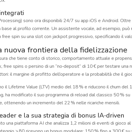
0x.
integrati
rocessing) sono ora disponibili 24/7 su app iOS e Android. Oltre
n base al profilo corrente. Un assistente vocale, ad esempio, può 
ree spin su una slot con jackpot progressivo, specificando il valore
a nuova frontiera della fidelizzazione
sura che tiene conto di storico, comportamento attuale e propensi
, free spins o persino di un “no‑deposit” di 10 € per testare una nu
ori: il margine di profitto dell’operatore e la probabilità che il g
tano il Lifetime Value (LTV) medio del 18 % e riducono il churn de
ng, ha modificato il suo programma di reload dal classico 50 % su
e, ottenendo un incremento del 22 % nelle ricariche mensili.
eader e la sua strategia di bonus IA‑driven
una piattaforma AI che analizza 1,2 milioni di eventi di gioco al 
 punteggio > 80 ricevono un bonus modulare: 150 % fino a 300 € s