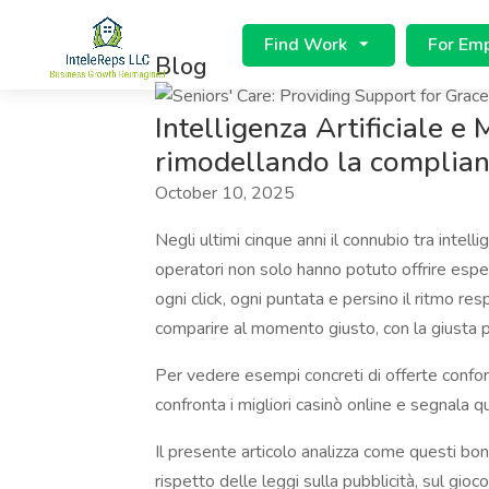
Find Work
For Em
Blog
Intelligenza Artificiale 
rimodellando la complian
October 10, 2025
Negli ultimi cinque anni il connubio tra intell
operatori non solo hanno potuto offrire esper
ogni click, ogni puntata e persino il ritmo res
comparire al momento giusto, con la giusta pe
Per vedere esempi concreti di offerte confor
confronta i migliori casinò online e segnala 
Il presente articolo analizza come questi bon
rispetto delle leggi sulla pubblicità, sul gio