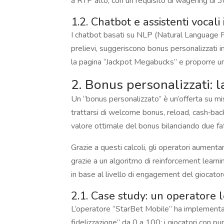
a RTP alto, con un requisito di wagering di 3
1.2. Chatbot e assistenti vocali 
I chatbot basati su NLP (Natural Language P
prelievi, suggeriscono bonus personalizzati i
la pagina “Jackpot Megabucks” e proporre un f
2. Bonus personalizzati: l
Un “bonus personalizzato” è un’offerta su mi
trattarsi di welcome bonus, reload, cash‑back
valore ottimale del bonus bilanciando due fatt
Grazie a questi calcoli, gli operatori aumen
grazie a un algoritmo di reinforcement learni
in base al livello di engagement del giocator
2.1. Case study: un operatore l
L’operatore “StarBet Mobile” ha implementato 
fidelizzazione” da 0 a 100; i giocatori con