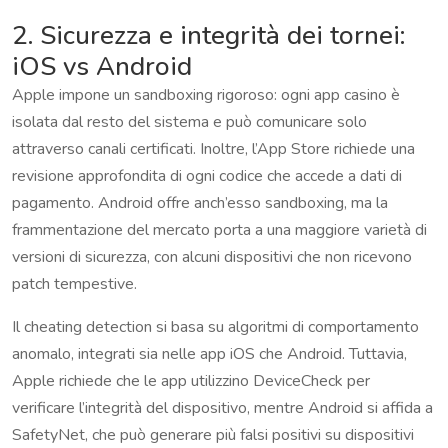
2. Sicurezza e integrità dei tornei:
iOS vs Android
Apple impone un sandboxing rigoroso: ogni app casino è
isolata dal resto del sistema e può comunicare solo
attraverso canali certificati. Inoltre, l’App Store richiede una
revisione approfondita di ogni codice che accede a dati di
pagamento. Android offre anch’esso sandboxing, ma la
frammentazione del mercato porta a una maggiore varietà di
versioni di sicurezza, con alcuni dispositivi che non ricevono
patch tempestive.
Il cheating detection si basa su algoritmi di comportamento
anomalo, integrati sia nelle app iOS che Android. Tuttavia,
Apple richiede che le app utilizzino DeviceCheck per
verificare l’integrità del dispositivo, mentre Android si affida a
SafetyNet, che può generare più falsi positivi su dispositivi