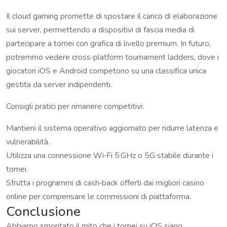
Il cloud gaming promette di spostare il carico di elaborazione
sui server, permettendo a dispositivi di fascia media di
partecipare a tornei con grafica di livello premium. In futuro,
potremmo vedere cross‑platform tournament ladders, dove i
giocatori iOS e Android competono su una classifica unica
gestita da server indipendenti.
Consigli pratici per rimanere competitivi:
Mantieni il sistema operativo aggiornato per ridurre latenza e
vulnerabilità.
Utilizza una connessione Wi‑Fi 5 GHz o 5G stabile durante i
tornei.
Sfrutta i programmi di cash‑back offerti dai migliori casino
online per compensare le commissioni di piattaforma.
Conclusione
Abbiamo smontato il mito che i tornei su iOS siano