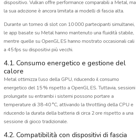
dispositivo. Vulkan offre performance comparabili a Metal, ma
la sua adozione è ancora limitata ai modelli di fascia alta.
Durante un torneo di slot con 10 000 partecipanti simultanei,
le app basate su Metal hanno mantenuto una fluidità stabile,
mentre quelle su OpenGL ES hanno mostrato occasionali cali
a 45 fps su dispositivi più vecchi.
4.1. Consumo energetico e gestione del
calore
Metal ottimizza l’uso della GPU, riducendo il consumo
energetico del 15 % rispetto a OpenGL ES. Tuttavia, sessioni
prolungate su entrambi i sistemi possono portare a
temperature di 38‑40 °C, attivando la throttling della CPU e
riducendo la durata della batteria di circa 2 ore rispetto a una
sessione di gioco tradizionale.
4.2. Compatibilità con dispositivi di fascia