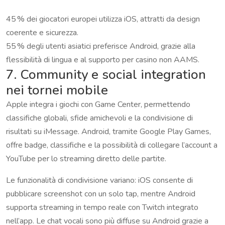
45 % dei giocatori europei utilizza iOS, attratti da design
coerente e sicurezza.
55 % degli utenti asiatici preferisce Android, grazie alla
flessibilità di lingua e al supporto per casino non AAMS.
7. Community e social integration
nei tornei mobile
Apple integra i giochi con Game Center, permettendo
classifiche globali, sfide amichevoli e la condivisione di
risultati su iMessage. Android, tramite Google Play Games,
offre badge, classifiche e la possibilità di collegare l’account a
YouTube per lo streaming diretto delle partite.
Le funzionalità di condivisione variano: iOS consente di
pubblicare screenshot con un solo tap, mentre Android
supporta streaming in tempo reale con Twitch integrato
nell’app. Le chat vocali sono più diffuse su Android grazie a