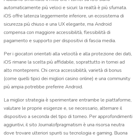
automaticamente più veloci e sicuri: la realtà è più sfumata.
iOS offre latenza leggermente inferiore, un ecosistema di
sicurezza più chiuso e una UX elegante, ma Android
compensa con maggiore accessibilità, flessibilità di
pagamento e supporto per dispositivi di fascia media.
Per i giocatori orientati alla velocità e alla protezione dei dati,
iOS rimane la scelta più affidabile, soprattutto in tornei ad
alto montepremi. Chi cerca accessibilità, varietà di bonus
(come quelli tipici dei migliori casino online) e una community
più ampia potrebbe preferire Android.
La miglior strategia è sperimentare entrambe le piattaforme,
valutare le proprie esigenze e, se necessario, alternare il
dispositivo a seconda del tipo di torneo. Per approfondimenti
aggiuntivi, il sito Journalofpragmatism è una risorsa neutra
dove trovare ulteriori spunti su tecnologia e gaming. Buona