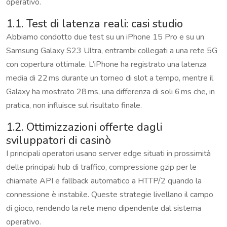
operativo.
1.1. Test di latenza reali: casi studio
Abbiamo condotto due test su un iPhone 15 Pro e su un
Samsung Galaxy S23 Ultra, entrambi collegati a una rete 5G
con copertura ottimale. L’iPhone ha registrato una latenza
media di 22 ms durante un torneo di slot a tempo, mentre il
Galaxy ha mostrato 28 ms, una differenza di soli 6 ms che, in
pratica, non influisce sul risultato finale.
1.2. Ottimizzazioni offerte dagli
sviluppatori di casinò
I principali operatori usano server edge situati in prossimità
delle principali hub di traffico, compressione gzip per le
chiamate API e fallback automatico a HTTP/2 quando la
connessione è instabile. Queste strategie livellano il campo
di gioco, rendendo la rete meno dipendente dal sistema
operativo.