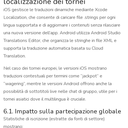
localizzazione dei tornei
iOS gestisce le traduzioni dinamiche mediante Xcode
Localization, che consente di caricare file .strings per ogni
lingua supportata e di aggiornare i contenuti senza rilasciare
una nuova versione dell’app. Android utilizza Android Studio
Translations Editor, che organizza le stringhe in file XML e
supporta la traduzione automatica basata su Cloud
Translation.
Nel caso dei tornei europei, le versioni iOS mostrano
traduzioni contestuali per termini come “jackpot” e
“wagering”, mentre le versioni Android offrono anche la
possibilità di sottotitoli live nelle chat di gruppo, utile per i
tornei asiatici dove il multilingua è cruciale.
6.1. Impatto sulla partecipazione globale
Statistiche di iscrizione (estratte da fonti di settore)
mostrano: