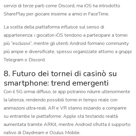
servizi di terze parti come Discord, ma iOS ha introdotto
SharePlay per giocare insieme a amici in FaceTime.
La scelta della piattaforma influisce sul senso di
appartenenza: i giocatori iOS tendono a partecipare a tornei
più “esclusivi”, mentre gli utenti Android formano community
più ampie e diversificate, spesso organizzate attorno a gruppi
Telegram o Discord.
8. Futuro dei tornei di casinò su
smartphone: trend emergenti
Con il 5G ormai diffuso, le app potranno ridurre ulteriormente
la latenza, rendendo possibili tornei in tempo reale con
animazioni ultra‑reali. AR e VR stanno iniziando a comparire
su entrambe le piattaforme: Apple sta testando realtà
aumentata tramite ARKit, mentre Android sfrutta il supporto
nativo di Daydream e Oculus Mobile.