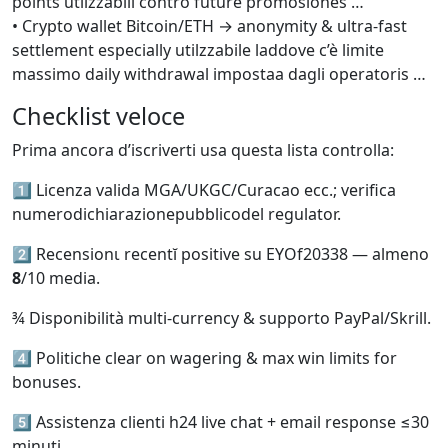
points utilzzabili contro future promosiones …
• Crypto wallet Bitcoin/ETH → anonymity & ultra-fast
settlement especially utilzzabile laddove c’è limite
massimo daily withdrawal impostaa dagli operatoris …
Checklist veloce
Prima ancora d’iscriverti usa questa lista controlla:
1️⃣ Licenza valida MGA/UKGC/Curacao ecc.; verifica
numerodichiarazionepubblicodel regulator.
2️⃣ Recensionι recentĭ positive su EYOf20338 — almeno
8
/10 media.
¾ Disponibilità multi-currency & supporto PayPal/Skrill.
4️⃣ Politiche clear on wagering & max win limits for
bonuses.
5️⃣ Assistenza clienti h24 live chat + email response ≤30
minuti.