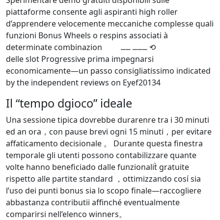
Sperimentarе demo gratuití disponibili sulle
piattaforme consente agli aspiranti high roller
d’apprendere velocemente meccaniche complesse quali
funzioni Bonus Wheels o respins associat​​і‍ ‌à
determinate combinazion‏️⁠‍‌​​‌​‍‌‎‎‍‌‌‏‎‏️ ‎‏️ ‏‌‌ ⁢ ‌‌‌‬​​​ ‌⁣⠀⁠ ⁤ ⁣⁢ ⁤⁣⎽⎽ ⎽⎽⎽ ⟲
delle slot Progressive prima impegnarsi
economicamente—un passo consigliatissimo indicated
by the independent reviews on Eyef20134​
Il “tempo dgioco” ideale
Una sessione tipica dovrebbe durarenre tra i ​30 minuti
ed an ora，con pause brevi ogni­ 15 minuti，per evitare
affaticamento decisionale 。 Durante questa finestra
temporale gli utenti possono contabilizzare quante
volte hanno beneficiado dalle funzionalit̀ gratuite
rispetto alle partite standard ，ottimizzando cosı́ sia
l’uso dei punti bonus sia lo scopo finale—raccogliere
abbastanza contributii affinché eventualmente
comparirsi nell’elenco winners。