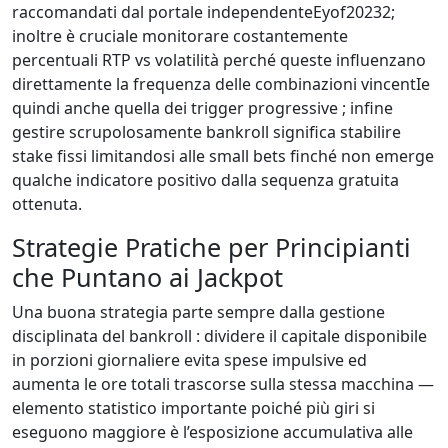
raccomandati dal portale independent​eEyof20232​;
inoltre è cruciale monitorare costantemente
percentuali RTP vs volatilità perché queste influenzano
direttamente la frequenza delle combinazioni vincent­I​e
quindi anche quella dei trigger progressive ; infine
gestire scrupolosamente bankroll significa stabilire
stake fissi limitandosi alle small bets finché non emerge
qualche indicatore positivo dalla sequenza gratuita
ottenuta.
Strategie Pratiche per Principianti
che Puntano ai Jackpot
Una buona strategia parte sempre dalla gestione
disciplinata del bankroll : dividere il capitale disponibile
in porzioni giornaliere evita spese impulsive ed
aumenta le ore totali trascorse sulla stessa macchina —
elemento statistico importante poiché più giri si
eseguono maggiore è l’esposizione accumulativa alle