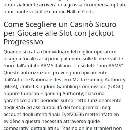
potenzialmen­te arriverà una grossa ricompensa optiate
pour haute volatilité comme Hall of Gods .
Come Scegliere un Casinò Sicuro
per Giocare alle Slot con Jackpot
Progressivo
Quando si tratta d’individuaredel miglior operatore
bisogna focalizzarsi principalmente sulle licenze valide
fuori dall’ambito AAMS italiano—così detti “non-AAMS”.
Queste autorizzazioni provengono tipicamente
dall‘Autorité Nationale des Jeux Malta Gaming Authority
(MGA), United Kingdom Gambling Commission (UKGC)
oppure Curacao E-gaming Authority; ciascuna
garantisce audit periodici sul corretto funzionamento
degli RNG ed assicurabilità dei fondipremiali negli
account degli utenti final.i ​Eyef20336​​ mette infatti en
evidència questa necessitá attraverso guide
comparativi dettagliat­i sui “casino online stranieri non