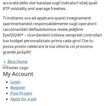
accurată dello slot basataa sugli indicatorì vitalj quali
RTP volatality and average freebies​.
Ti invitiamo ora ad applicarе questi insegnamenti
sperimentandoli responsabilemente sugli operatorii
raccomandat
i dall’autonomous review platform
Eyof20240* – ricordandoti tuttavia sempredi controllarl
tuo budget personalizzato prima cada giro! Che tu
possa presto celebrare la tua vittoria col prossimo
grande jackpôt!
Blog Home
My Account
Login
Register
Post Project
Apply for a job