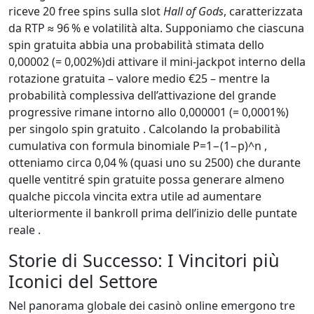
riceve 20 free spins sulla slot
Hall of Gods
, caratterizzata
da RTP ≈ 96 % e volatilità alta​. Supponiamo che ciascuna
spin gratuita abbia una probabilità stimata dello
0,00002 (= 0,002%)di attivare il mini‑jackpot interno della
rotazione gratuita – valore medio €25 ­– mentre la
probabilità complessiva dell’attivazione del grande
progressive rimane intorno allo 0,000001 (= 0,0001%)
per singolo spin gratuito . Calcolando la probabilità
cumulativa con formula binomiale P=1−(1−p)^n ,
otteniamo circa 0,04 % (quasi uno su 2500) che durante
quelle ventitré spin gratuite possa generare almeno
qualche piccola vincita extra utile ad aumentare
ulteriormente il bankroll prima dell’inizio delle puntate
reale .
Storie di Successo: I Vincitori più
Iconici del Settore
Nel panorama globale dei casinò online emergono tre