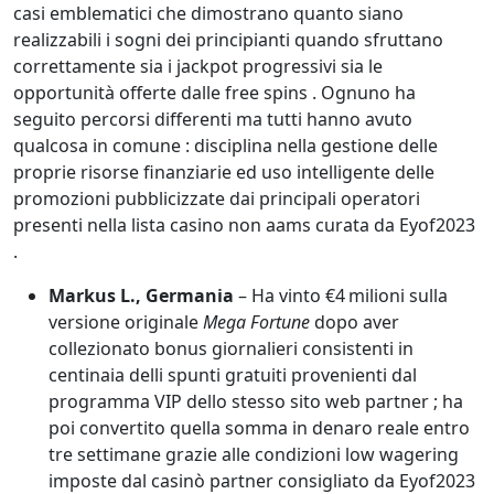
casi emblematici che dimostrano quanto siano
realizzabili i sogni dei principianti quando sfruttano
correttamente sia i jackpot progressivi sia le
opportunità offerte dalle free spins . Ognuno ha
seguito percorsi differenti ma tutti hanno avuto
qualcosa in comune : disciplina nella gestione delle
proprie risorse finanziarie ed uso intelligente delle
promozioni pubblicizzate dai principali operatori
presenti nella lista casino non aams curata da Eyof2023
.
Markus L., Germania
– Ha vinto €4 milioni sulla
versione originale
Mega Fortune
dopo aver
collezionato bonus giornalieri consistenti in
centinaia de​lli spunti gratuiti provenienti dal
programma VIP dello stesso sito web partner ; ha
poi convertito quella somma in denaro reale entro
tre settimane grazie alle condizioni low wagering
imposte dal casinò partner consigliato da Eyof2023