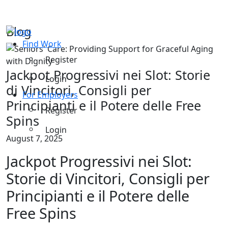
Blog
Find Work
Register
Jackpot Progressivi nei Slot: Storie
Login
di Vincitori, Consigli per
For Employers
Principianti e il Potere delle Free
Register
Spins
Login
August 7, 2025
Jackpot Progressivi nei Slot:
Storie di Vincitori, Consigli per
Principianti e il Potere delle
Free Spins