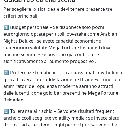
Per scegliere lo slot ideale devi tenere presente tre
criterî principali :
1️⃣ Budget personale – Se disponete solo pochi
euro/giorno optate per titoli low‑stake come Arabian
Nights Deluxe ; se avete capacità economiche
superioriori valutate Mega Fortune Reloaded dove
minime scommesse possono già contribuire
significativamente all’aumento progessivo .
2️⃣ Preferenze tematiche – Gli appassionatii mythologia
greca troveranno soddisfazione ne Divine Fortune ; gli
ammiratori dell’opulenza moderna saranno attratti
dalle lucenti icone gold bar presenti ne Mega Fortune
Reloaded .
3️⃣ Tolleranza al rischio – Se volete risultati frequenti
anche piccoli scegliete volatility media ; se invece siete
disposti ad attendere lunghi period­I pur sapendoche