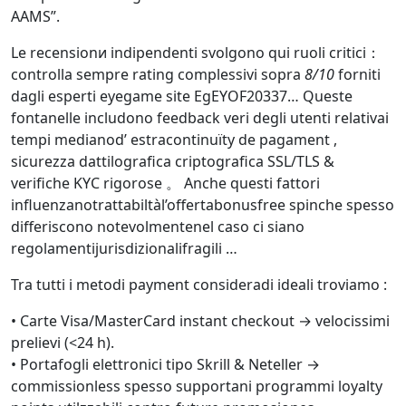
AAMS”.
Le recensionи indipendenti svolgono qui ruoli critici：
controlla sempre rating complessivi sopra
8/10
forniti
dagli esperti eyegame site EgEYOF20337… Queste
fontanelle includono feedback veri degli utenti relativai
tempi medianod’ estracontinuïty de pagament ,
sicurezza dattilografica criptografica SSL/TLS &
verifiche KYC rigorose 。 Anche questi fattori
influenzanotrattabiltàl’offertabonusfree spinche spesso
differiscono notevolmentenel caso ci siano
regolamentijurisdizionalifragili …
Tra tutti i metodi payment consideradi ideali troviamo :
• Carte Visa/MasterCard instant checkout → velocissimi
prelievi (<24 h).
• Portafogli elettronici tipo Skrill & Neteller →
commissionless spesso supportani programmi loyalty