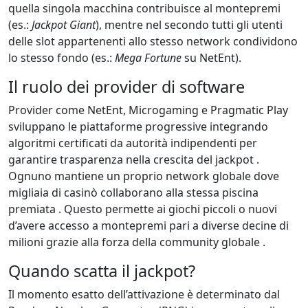
quella singola macchina contribuisce al montepremi
(es.:
Jackpot Giant
), mentre nel secondo tutti gli utenti
delle slot appartenenti allo stesso network condividono
lo stesso fondo (es.:
Mega Fortune
su NetEnt).
Il ruolo dei provider di software
Provider come NetEnt, Microgaming e Pragmatic Play
sviluppano le piattaforme progressive integrando
algoritmi certificati da autorità indipendenti per
garantire trasparenza nella crescita del jackpot .
Ognuno mantiene un proprio network globale dove
migliaia di casinò collaborano alla stessa piscina
premiata . Questo permette ai giochi piccoli o nuovi
d’avere accesso a montepremi pari a diverse decine di
milioni grazie alla forza della community globale .
Quando scatta il jackpot?
Il momento esatto dell’attivazione è determinato dal