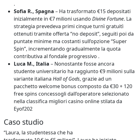
.
Sofia R., Spagna
– Ha trasformato €15 depositati
inizialmente in €7 milioni usando
Divine Fortune
. La
strategia prevedeva primi cinque turnì gratuitì
ottenuti tramite offerta “no deposit”, seguiti poi da
puntate minime ma costanti sull’opzione “Super
Spin”, incrementando gradualmente la quota
contributiva al fondale progressivo .
Luca M., Italia
– Nonostante fosse ancora
studente universitario ha raggiunto €9 milioni sulla
variante italiana
Hall of Gods
, grazie ad un
pacchetto welcome bonus composto da €30 + 120
free spins concessogli dall’operatore selezionato
nella classifica migliori casino online stilata da
Eyof202
Caso studio
“Laura, la studentessa che ha