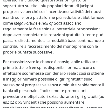
operatori includono queste rotazioni gratuite
soprattutto sui titoli più popolari dotati di jackpot
progressive perché così incentivano l’attività dei nuovi
iscritti sulle loro piattaforme più redditizie . Slot famose
come
Mega Fortune
e
Hall of Gods
associano
regolarmente le free spins al potenziale progressivo :
dopo aver completato le rotazioni gratuite l’utente può
passare direttamente alla modalità base continuando a
contribuire all’accrescimento del montepremi con le
proprie puntate successive .
Per massimizzare le chance è consigliabile utilizzare
prima tutte le free spins disponibili prima ancora di
effettuare scommesse con denaro reale ; così si ottiene
il maggior numero possibile di giri “gratuiti” sullo
stesso pool progressive senza diminuire rapidamente il
bankroll personale . Inoltre molte promozioni
prevedono moltiplicatori extra durante i giri gratuiti (ad
es.: x2 o x5 vincenti) che possono aumentare