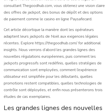
consultant Thegoodhub.com, vous obtenez une vision claire
des offres de jackpot, des bonus de dépôt et des options
de paiement comme le casino en ligne Paysafecard.
Cet article décortique la manière dont les opérateurs
adaptent leurs jackpots de Noël aux exigences légales
récentes. Explore
https://thegoodhub.com/
for additional
insights. Nous verrons d’abord les grandes lignes des
nouvelles régulations européennes, puis comment les
jackpots progressifs sont redéfinis, quelles stratégies de
communication sont employées, comment l’expérience
utilisateur est simplifiée pour les débutants, quelles
promotions restent compatibles, quelles technologies de
contrôle sont déployées, et enfin nous présenterons trois
études de cas exemplaires.
Les grandes lignes des nouvelles