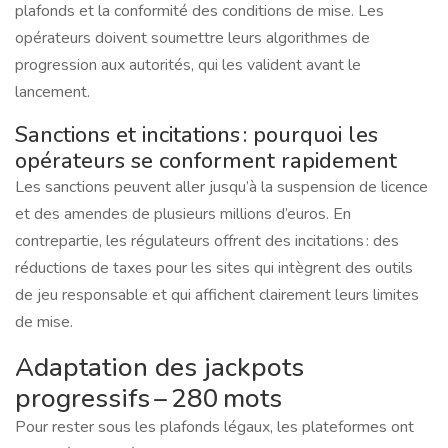
plafonds et la conformité des conditions de mise. Les
opérateurs doivent soumettre leurs algorithmes de
progression aux autorités, qui les valident avant le
lancement.
Sanctions et incitations : pourquoi les
opérateurs se conforment rapidement
Les sanctions peuvent aller jusqu’à la suspension de licence
et des amendes de plusieurs millions d’euros. En
contrepartie, les régulateurs offrent des incitations : des
réductions de taxes pour les sites qui intègrent des outils
de jeu responsable et qui affichent clairement leurs limites
de mise.
Adaptation des jackpots
progressifs – 280 mots
Pour rester sous les plafonds légaux, les plateformes ont