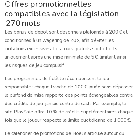
Offres promotionnelles
compatibles avec la législation –
270 mots
Les bonus de dépôt sont désormais plafonnés à 200 € et
conditionnés à un wagering de 20 x, afin d’éviter les
incitations excessives. Les tours gratuits sont offerts
uniquement après une mise minimale de 5 €, limitant ainsi
les risques de jeu compulsif.
Les programmes de fidélité récompensent le jeu
responsable : chaque tranche de 100 € jouée sans dépasser
le plafond de mise rapporte des points échangeables contre
des crédits de jeu, jamais contre du cash. Par exemple, le
site PlaySafe offre 10 % de crédits supplémentaires chaque
fois que le joueur respecte la limite quotidienne de 1 000 €.
Le calendrier de promotions de Noël s’articule autour du