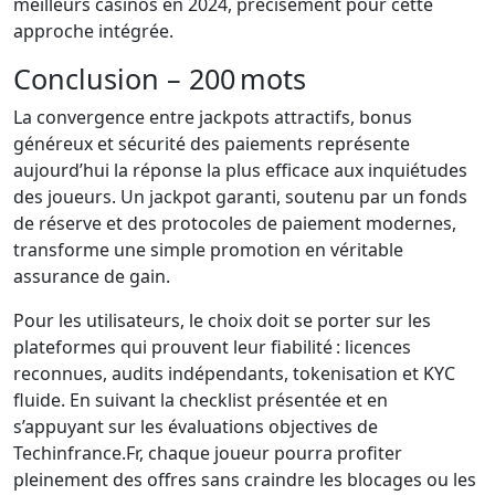
meilleurs casinos en 2024, précisément pour cette
approche intégrée.
Conclusion – 200 mots
La convergence entre jackpots attractifs, bonus
généreux et sécurité des paiements représente
aujourd’hui la réponse la plus efficace aux inquiétudes
des joueurs. Un jackpot garanti, soutenu par un fonds
de réserve et des protocoles de paiement modernes,
transforme une simple promotion en véritable
assurance de gain.
Pour les utilisateurs, le choix doit se porter sur les
plateformes qui prouvent leur fiabilité : licences
reconnues, audits indépendants, tokenisation et KYC
fluide. En suivant la checklist présentée et en
s’appuyant sur les évaluations objectives de
Techinfrance.Fr, chaque joueur pourra profiter
pleinement des offres sans craindre les blocages ou les