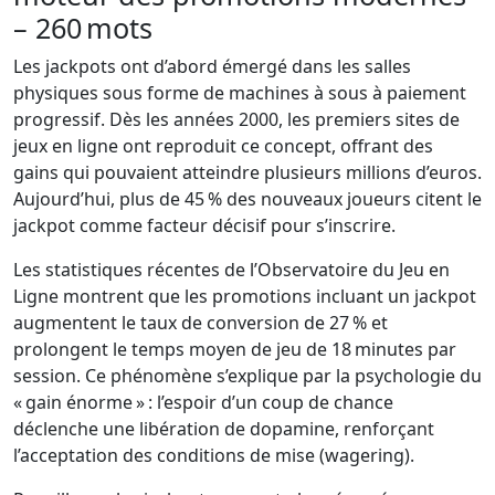
– 260 mots
Les jackpots ont d’abord émergé dans les salles
physiques sous forme de machines à sous à paiement
progressif. Dès les années 2000, les premiers sites de
jeux en ligne ont reproduit ce concept, offrant des
gains qui pouvaient atteindre plusieurs millions d’euros.
Aujourd’hui, plus de 45 % des nouveaux joueurs citent le
jackpot comme facteur décisif pour s’inscrire.
Les statistiques récentes de l’Observatoire du Jeu en
Ligne montrent que les promotions incluant un jackpot
augmentent le taux de conversion de 27 % et
prolongent le temps moyen de jeu de 18 minutes par
session. Ce phénomène s’explique par la psychologie du
« gain énorme » : l’espoir d’un coup de chance
déclenche une libération de dopamine, renforçant
l’acceptation des conditions de mise (wagering).