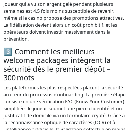
joueur qui a vu son argent gelé pendant plusieurs
semaines est 4,5 fois moins susceptible de revenir,
même si le casino propose des promotions attractives.
La fidélisation devient alors un coût prohibitif, et les
opérateurs doivent investir massivement dans la
prévention.
3️⃣ Comment les meilleurs
welcome packages intègrent la
sécurité dès le premier dépôt –
300 mots
Les plateformes les plus respectées placent la sécurité
au cœur du processus d’onboarding. La première étape
consiste en une vérification KYC (Know Your Customer)
simplifiée : le joueur soumet une pièce d’identité et un
justificatif de domicile via un formulaire crypté. Grâce à
la reconnaissance optique de caractères (OCR) et à
l’intelligence artificielle, la validation s’effectue en moins