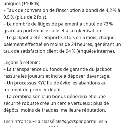
uniques (+108 %).
– Taux de conversion de l’inscription a bondi de 4,2 % à
9,5 % (plus de 2 fois).
– Le nombre de litiges de paiement a chuté de 73 %
grâce au portefeuille isolé et à la tokenisation.
– Le jackpot a été remporté 3 fois en 6 mois, chaque
paiement effectué en moins de 24 heures, générant un
taux de satisfaction client de 94 % (enquête interne).
Leçons à retenir :
– La transparence du fonds de garantie du jackpot
rassure les joueurs et incite à déposer davantage.
– Un processus KYC fluide évite les abandons au
moment du premier dépôt.
– La combinaison d’un bonus généreux et d’une
sécurité robuste crée un cercle vertueux : plus de
dépôts, moins de fraudes, meilleure réputation.
Techinfrance.Fr a classé
StellarJackpot
parmi les 5