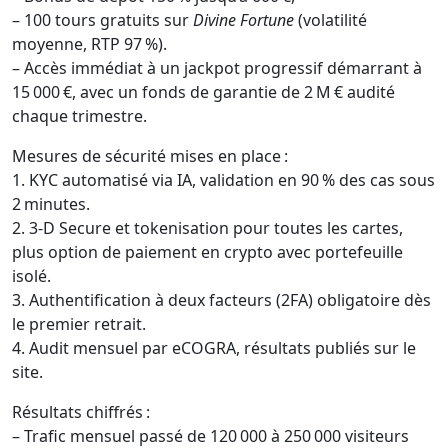
– 100 tours gratuits sur
Divine Fortune
(volatilité
moyenne, RTP 97 %).
– Accès immédiat à un jackpot progressif démarrant à
15 000 €, avec un fonds de garantie de 2 M € audité
chaque trimestre.
Mesures de sécurité mises en place :
1. KYC automatisé via IA, validation en 90 % des cas sous
2 minutes.
2. 3‑D Secure et tokenisation pour toutes les cartes,
plus option de paiement en crypto avec portefeuille
isolé.
3. Authentification à deux facteurs (2FA) obligatoire dès
le premier retrait.
4. Audit mensuel par eCOGRA, résultats publiés sur le
site.
Résultats chiffrés :
– Trafic mensuel passé de 120 000 à 250 000 visiteurs