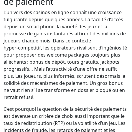
de paiement
L’univers des casinos en ligne connaît une croissance
fulgurante depuis quelques années. La facilité d’accès
depuis un smartphone, la variété des jeux et la
promesse de gains instantanés attirent des millions de
joueurs chaque mois. Dans ce contexte
hyper‑compétitif, les opérateurs rivalisent d’ingéniosité
pour proposer des welcome packages toujours plus
alléchants : bonus de dépôt, tours gratuits, jackpots
progressifs… Mais l’attractivité d’une offre ne suffit
plus. Les joueurs, plus informés, scrutent désormais la
solidité des mécanismes de paiement. Un gros bonus
ne vaut rien s’il se transforme en dossier bloqué ou en
retrait refusé.
C’est pourquoi la question de la sécurité des paiements
est devenue un critère de choix aussi important que le
taux de redistribution (RTP) ou la volatilité d’un jeu. Les
incidents de fraude, les retards de paiement et les