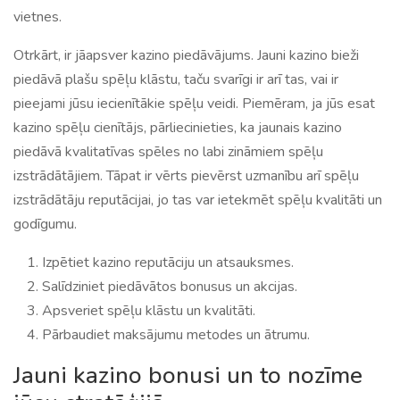
vietnes.
Otrkārt, ir jāapsver kazino piedāvājums. Jauni kazino bieži
piedāvā plašu spēļu klāstu, taču svarīgi ir arī tas, vai ir
pieejami jūsu iecienītākie spēļu veidi. Piemēram, ja jūs esat
kazino spēļu cienītājs, pārliecinieties, ka jaunais kazino
piedāvā kvalitatīvas spēles no labi zināmiem spēļu
izstrādātājiem. Tāpat ir vērts pievērst uzmanību arī spēļu
izstrādātāju reputācijai, jo tas var ietekmēt spēļu kvalitāti un
godīgumu.
Izpētiet kazino reputāciju un atsauksmes.
Salīdziniet piedāvātos bonusus un akcijas.
Apsveriet spēļu klāstu un kvalitāti.
Pārbaudiet maksājumu metodes un ātrumu.
Jauni kazino bonusi un to nozīme