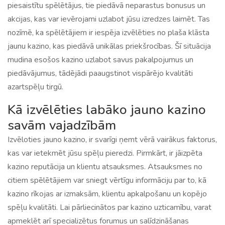
piesaistītu spēlētājus, tie piedāvā neparastus bonusus un
akcijas, kas var ievērojami uzlabot jūsu izredzes laimēt. Tas
nozīmē, ka spēlētājiem ir iespēja izvēlēties no plaša klāsta
jaunu kazino, kas piedāvā unikālas priekšrocības. Šī situācija
mudina esošos kazino uzlabot savus pakalpojumus un
piedāvājumus, tādējādi paaugstinot vispārējo kvalitāti
azartspēļu tirgū.
Kā izvēlēties labāko jauno kazino
savām vajadzībām
Izvēloties jauno kazino, ir svarīgi ņemt vērā vairākus faktorus,
kas var ietekmēt jūsu spēļu pieredzi. Pirmkārt, ir jāizpēta
kazino reputācija un klientu atsauksmes. Atsauksmes no
citiem spēlētājiem var sniegt vērtīgu informāciju par to, kā
kazino rīkojas ar izmaksām, klientu apkalpošanu un kopējo
spēļu kvalitāti. Lai pārliecinātos par kazino uzticamību, varat
apmeklēt arī specializētus forumus un salīdzināšanas