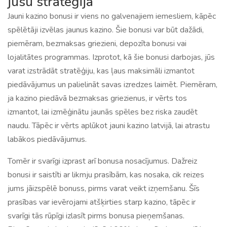
jūsu stratēģijā
Jauni kazino bonusi ir viens no galvenajiem iemesliem, kāpēc
spēlētāji izvēlas jaunus kazino. Šie bonusi var būt dažādi,
piemēram, bezmaksas griezieni, depozīta bonusi vai
lojalitātes programmas. Izprotot, kā šie bonusi darbojas, jūs
varat izstrādāt stratēģiju, kas ļaus maksimāli izmantot
piedāvājumus un palielināt savas izredzes laimēt. Piemēram,
ja kazino piedāvā bezmaksas griezienus, ir vērts tos
izmantot, lai izmēģinātu jaunās spēles bez riska zaudēt
naudu. Tāpēc ir vērts aplūkot
jauni kazino latvijā
, lai atrastu
labākos piedāvājumus.
Tomēr ir svarīgi izprast arī bonusa nosacījumus. Dažreiz
bonusi ir saistīti ar likmju prasībām, kas nosaka, cik reizes
jums jāizspēlē bonuss, pirms varat veikt izņemšanu. Šīs
prasības var ievērojami atšķirties starp kazino, tāpēc ir
svarīgi tās rūpīgi izlasīt pirms bonusa pieņemšanas.