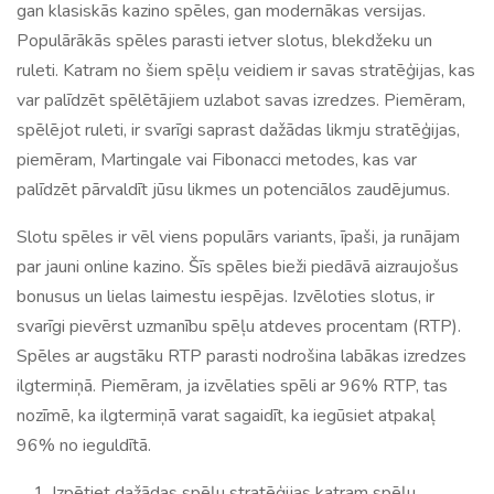
gan klasiskās kazino spēles, gan modernākas versijas.
Populārākās spēles parasti ietver slotus, blekdžeku un
ruleti. Katram no šiem spēļu veidiem ir savas stratēģijas, kas
var palīdzēt spēlētājiem uzlabot savas izredzes. Piemēram,
spēlējot ruleti, ir svarīgi saprast dažādas likmju stratēģijas,
piemēram, Martingale vai Fibonacci metodes, kas var
palīdzēt pārvaldīt jūsu likmes un potenciālos zaudējumus.
Slotu spēles ir vēl viens populārs variants, īpaši, ja runājam
par jauni online kazino. Šīs spēles bieži piedāvā aizraujošus
bonusus un lielas laimestu iespējas. Izvēloties slotus, ir
svarīgi pievērst uzmanību spēļu atdeves procentam (RTP).
Spēles ar augstāku RTP parasti nodrošina labākas izredzes
ilgtermiņā. Piemēram, ja izvēlaties spēli ar 96% RTP, tas
nozīmē, ka ilgtermiņā varat sagaidīt, ka iegūsiet atpakaļ
96% no ieguldītā.
Izpētiet dažādas spēļu stratēģijas katram spēļu