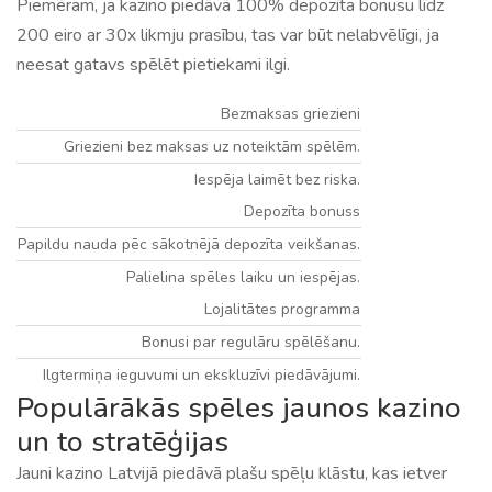
Piemēram, ja kazino piedāvā 100% depozīta bonusu līdz
200 eiro ar 30x likmju prasību, tas var būt nelabvēlīgi, ja
neesat gatavs spēlēt pietiekami ilgi.
Bezmaksas griezieni
Griezieni bez maksas uz noteiktām spēlēm.
Iespēja laimēt bez riska.
Depozīta bonuss
Papildu nauda pēc sākotnējā depozīta veikšanas.
Palielina spēles laiku un iespējas.
Lojalitātes programma
Bonusi par regulāru spēlēšanu.
Ilgtermiņa ieguvumi un ekskluzīvi piedāvājumi.
Populārākās spēles jaunos kazino
un to stratēģijas
Jauni kazino Latvijā piedāvā plašu spēļu klāstu, kas ietver