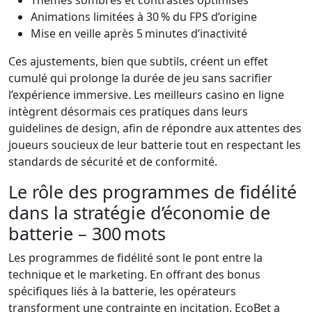
Thèmes sombres et contrastes optimisés
Animations limitées à 30 % du FPS d’origine
Mise en veille après 5 minutes d’inactivité
Ces ajustements, bien que subtils, créent un effet
cumulé qui prolonge la durée de jeu sans sacrifier
l’expérience immersive. Les meilleurs casino en ligne
intègrent désormais ces pratiques dans leurs
guidelines de design, afin de répondre aux attentes des
joueurs soucieux de leur batterie tout en respectant les
standards de sécurité et de conformité.
Le rôle des programmes de fidélité
dans la stratégie d’économie de
batterie – 300 mots
Les programmes de fidélité sont le pont entre la
technique et le marketing. En offrant des bonus
spécifiques liés à la batterie, les opérateurs
transforment une contrainte en incitation. EcoBet a