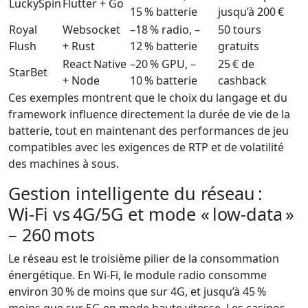
LuckySpin
Flutter + Go
15 % batterie
jusqu’à 200 €
Royal
Websocket
–18 % radio, –
50 tours
Flush
+ Rust
12 % batterie
gratuits
React Native
–20 % GPU, –
25 € de
StarBet
+ Node
10 % batterie
cashback
Ces exemples montrent que le choix du langage et du
framework influence directement la durée de vie de la
batterie, tout en maintenant des performances de jeu
compatibles avec les exigences de RTP et de volatilité
des machines à sous.
Gestion intelligente du réseau :
Wi‑Fi vs 4G/5G et mode « low‑data »
– 260 mots
Le réseau est le troisième pilier de la consommation
énergétique. En Wi‑Fi, le module radio consomme
environ 30 % de moins que sur 4G, et jusqu’à 45 %