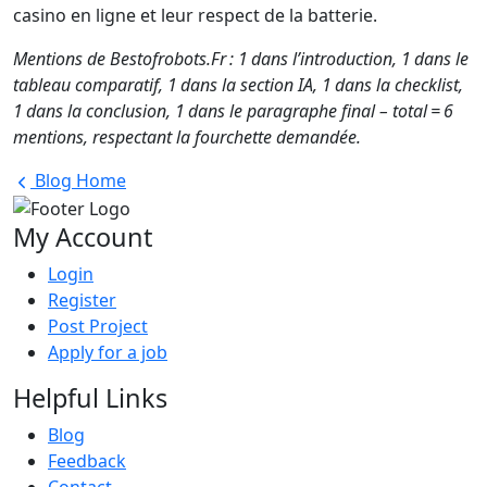
casino en ligne et leur respect de la batterie.
Mentions de Bestofrobots.Fr : 1 dans l’introduction, 1 dans le
tableau comparatif, 1 dans la section IA, 1 dans la checklist,
1 dans la conclusion, 1 dans le paragraphe final – total = 6
mentions, respectant la fourchette demandée.
Blog Home
My Account
Login
Register
Post Project
Apply for a job
Helpful Links
Blog
Feedback
Contact