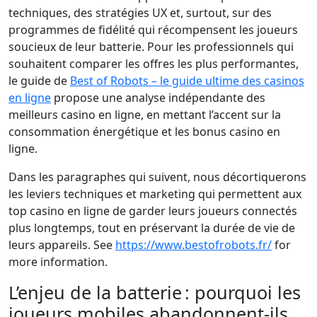
techniques, des stratégies UX et, surtout, sur des
programmes de fidélité qui récompensent les joueurs
soucieux de leur batterie. Pour les professionnels qui
souhaitent comparer les offres les plus performantes,
le guide de
Best of Robots – le guide ultime des casinos
en ligne
propose une analyse indépendante des
meilleurs casino en ligne, en mettant l’accent sur la
consommation énergétique et les bonus casino en
ligne.
Dans les paragraphes qui suivent, nous décortiquerons
les leviers techniques et marketing qui permettent aux
top casino en ligne de garder leurs joueurs connectés
plus longtemps, tout en préservant la durée de vie de
leurs appareils. See
https://www.bestofrobots.fr/
for
more information.
L’enjeu de la batterie : pourquoi les
joueurs mobiles abandonnent‑ils