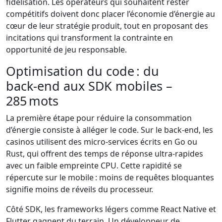
fidélisation. Les opérateurs qui souhaitent rester
compétitifs doivent donc placer l’économie d’énergie au
cœur de leur stratégie produit, tout en proposant des
incitations qui transforment la contrainte en
opportunité de jeu responsable.
Optimisation du code : du
back‑end aux SDK mobiles –
285 mots
La première étape pour réduire la consommation
d’énergie consiste à alléger le code. Sur le back‑end, les
casinos utilisent des micro‑services écrits en Go ou
Rust, qui offrent des temps de réponse ultra‑rapides
avec un faible empreinte CPU. Cette rapidité se
répercute sur le mobile : moins de requêtes bloquantes
signifie moins de réveils du processeur.
Côté SDK, les frameworks légers comme React Native et
Flutter gagnent du terrain. Un développeur de