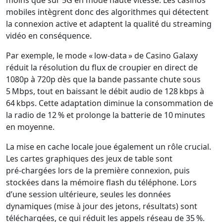
moins que sur 5G en mode haute vitesse. Les casinos
mobiles intègrent donc des algorithmes qui détectent
la connexion active et adaptent la qualité du streaming
vidéo en conséquence.
Par exemple, le mode « low‑data » de Casino Galaxy
réduit la résolution du flux de croupier en direct de
1080p à 720p dès que la bande passante chute sous
5 Mbps, tout en baissant le débit audio de 128 kbps à
64 kbps. Cette adaptation diminue la consommation de
la radio de 12 % et prolonge la batterie de 10 minutes
en moyenne.
La mise en cache locale joue également un rôle crucial.
Les cartes graphiques des jeux de table sont
pré‑chargées lors de la première connexion, puis
stockées dans la mémoire flash du téléphone. Lors
d’une session ultérieure, seules les données
dynamiques (mise à jour des jetons, résultats) sont
téléchargées, ce qui réduit les appels réseau de 35 %.