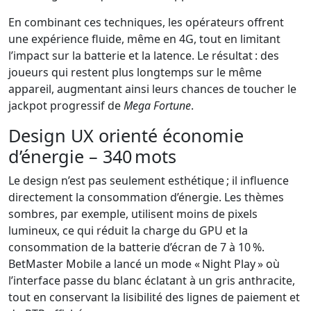
En combinant ces techniques, les opérateurs offrent
une expérience fluide, même en 4G, tout en limitant
l’impact sur la batterie et la latence. Le résultat : des
joueurs qui restent plus longtemps sur le même
appareil, augmentant ainsi leurs chances de toucher le
jackpot progressif de
Mega Fortune
.
Design UX orienté économie
d’énergie – 340 mots
Le design n’est pas seulement esthétique ; il influence
directement la consommation d’énergie. Les thèmes
sombres, par exemple, utilisent moins de pixels
lumineux, ce qui réduit la charge du GPU et la
consommation de la batterie d’écran de 7 à 10 %.
BetMaster Mobile a lancé un mode « Night Play » où
l’interface passe du blanc éclatant à un gris anthracite,
tout en conservant la lisibilité des lignes de paiement et