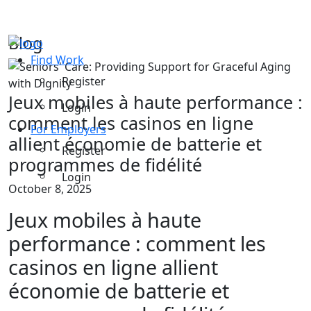
Blog
Find Work
Register
Jeux mobiles à haute performance :
Login
comment les casinos en ligne
For Employers
allient économie de batterie et
Register
programmes de fidélité
Login
October 8, 2025
Jeux mobiles à haute
performance : comment les
casinos en ligne allient
économie de batterie et