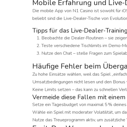
Mobile Erfahrung und Live‑
Die mobile App von N1 Casino ist sowohl für iO
beliebt sind die Live‑Dealer‑Tische von Evolutio
Tipps für das Live‑Dealer‑Trainin
Beobachte die Dealer‑Routinen – sie zeigen, 
Teste verschiedene Tischlimits im Demo‑Mo
Nutze den Chat – stelle Fragen zum Spielab
Häufige Fehler beim Überg
Zu hohe Einsätze wählen, weil das Spiel „einfach
Umsatzbedingungen nicht lesen und den Bonus v
Keine Limits setzen – das kann zu schnellen Verl
Vermeide diese Fallen mit einem
Setze ein Tagesbudget von maximal 5 % deines
Wähle ein Spiel mit moderater Volatilität, um da
Nutze das Treueprogramm aktiv, um zusätzliche 