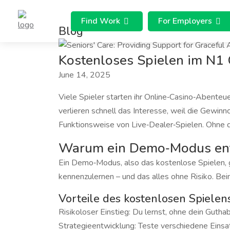
Find Work
For Employers
Blog
Kostenloses Spielen im N1 C
June 14, 2025
Viele Spieler starten ihr Online‑Casino‑Abenteu
verlieren schnell das Interesse, weil die Gewinnc
Funktionsweise von Live‑Dealer‑Spielen. Ohne d
Warum ein Demo‑Modus ent
Ein Demo‑Modus, also das kostenlose Spielen, gi
kennenzulernen – und das alles ohne Risiko. Be
Vorteile des kostenlosen Spielen
Risikoloser Einstieg: Du lernst, ohne dein Gutha
Strategieentwicklung: Teste verschiedene Einsa