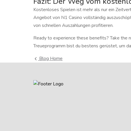
Fazit: Der Weg vom kostenl
Kostenloses Spielen ist mehr als nur ein Zeitvert
Angebot von N1 Casino vollständig auszuschöpfen
von schnellen Auszahlungen profitieren.
Ready to experience these benefits? Take the 
Treueprogramm bist du bestens gerüstet, um da
Blog Home