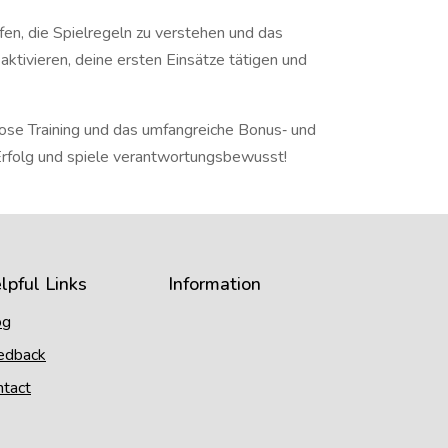
rfen, die Spielregeln zu verstehen und das
ktivieren, deine ersten Einsätze tätigen und
ose Training und das umfangreiche Bonus‑ und
Erfolg und spiele verantwortungsbewusst!
lpful Links
Information
og
edback
ntact