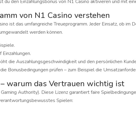
nst du den Einzahlungsbonus von N1 Casino aktivieren und mit ein
ramm von N1 Casino verstehen
sino ist das umfangreiche Treueprogramm. Jeder Einsatz, ob i
ck umgewandelt werden können.
spiele.
f Einzahlungen.
erhöht die Auszahlungsgeschwindigkeit und den persönlichen Kund
s die Bonusbedingungen prüfen – zum Beispiel die Umsatzanforde
 – warum das Vertrauen wichtig ist
Gaming Authority). Diese Lizenz garantiert faire Spielbedingung
r verantwortungsbewusstes Spielen: