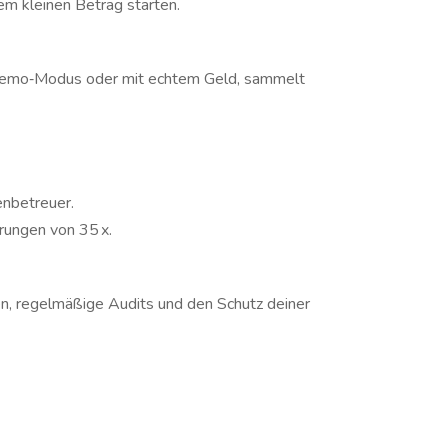
em kleinen Betrag starten.
m Demo‑Modus oder mit echtem Geld, sammelt
enbetreuer.
rungen von 35 x.
en, regelmäßige Audits und den Schutz deiner