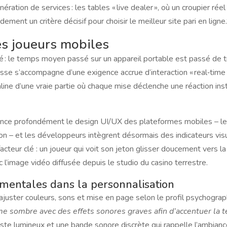
ation de services : les tables « live dealer », où un croupier réel
dement un critère décisif pour choisir le meilleur site pari en ligne.
des joueurs mobiles
ulé : le temps moyen passé sur un appareil portable est passé de 
usse s’accompagne d’une exigence accrue d’interaction « real‑time
rénaline d’une vraie partie où chaque mise déclenche une réaction i
uence profondément le design UI/UX des plateformes mobiles – le
n – et les développeurs intègrent désormais des indicateurs vis
 facteur clé : un joueur qui voit son jeton glisser doucement vers 
 l’image vidéo diffusée depuis le studio du casino terrestre.
mentales dans la personnalisation
juster couleurs, sons et mise en page selon le profil psychograp
me sombre avec des effets sonores graves afin d’accentuer la t
aste lumineux et une bande sonore discrète qui rappelle l’ambiance