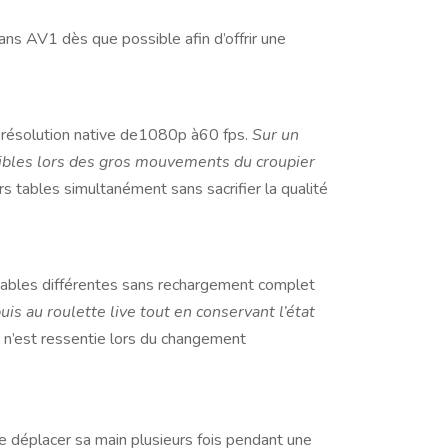
ns AV1 dès que possible afin d’offrir une
 résolution native de1080p à60 fps.
Sur un
sibles lors des gros mouvements du croupier
 tables simultanément sans sacrifier la qualité
 tables différentes sans rechargement complet
is au roulette live tout en conservant l’état
 n’est ressentie lors du changement
ve déplacer sa main plusieurs fois pendant une