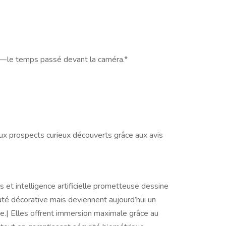
 — le temps passé devant la caméra.*
ux prospects curieux découverts grâce aux avis
s et intelligence artificielle prometteuse dessine
uté décorative mais deviennent aujourd’hui un
igne.| Elles offrent immersion maximale grâce au