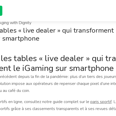
tables « live dealer » qui transforment 
ur smartphone
 les tables « live dealer » qui t
ssent le iGaming sur smartphone
précédent depuis la fin de la pandémie : plus d’un tiers des joue
ution impose aux opérateurs de repenser chaque pixel d’une interfa
 au café du coin.
rtifs en ligne, consultez notre guide complet sur le
paris sportif
. 
ortifs grâce à ses classements transparents et à ses revues dét