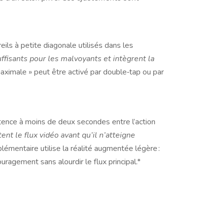
ls à petite diagonale utilisés dans les
fisants pour les malvoyants et intègrent la
ximale » peut être activé par double‑tap ou par
atence à moins de deux secondes entre l’action
nt le flux vidéo avant qu’il n’atteigne
émentaire utilise la réalité augmentée légère :
ragement sans alourdir le flux principal.*