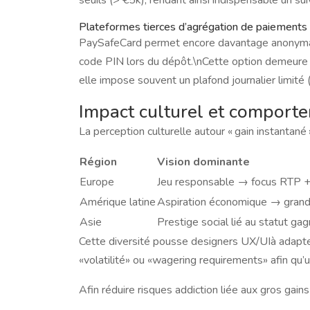
Plateformes tierces d’agrégation de paiements
PaySafeCard permet encore davantage anonymat p
code PIN lors du dépôt.\nCette option demeure t
elle impose souvent un plafond journalier limité 
Impact culturel et comporte
La perception culturelle autour « gain instantané 
Région
Vision dominante
Europe
Jeu responsable → focus RTP + 
Amérique latine
Aspiration économique → grand
Asie
Prestige social lié au statut ga
Cette diversité pousse designers UX/UIà adapte
«volatilité» ou «wagering requirements» afin qu’
Afin réduire risques addiction liée aux gros gains 