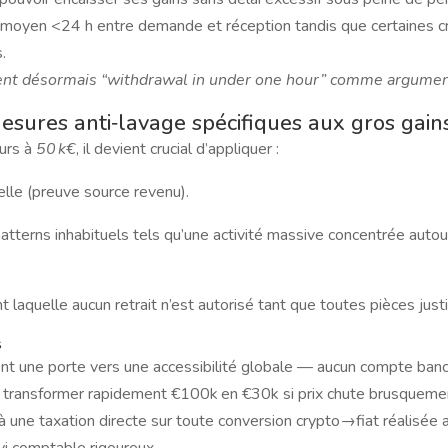
moyen <24 h entre demande et réception tandis que certaines 
.
chent désormais “withdrawal in under one hour” comme argume
esures anti‑lavage spécifiques aux gros gain
urs à
50 k€
, il devient crucial d’appliquer :
elle (preuve source revenu).
tterns inhabituels tels qu’une activité massive concentrée auto
nt laquelle aucun retrait n’est autorisé tant que toutes pièces justi
s
nt une porte vers une accessibilité globale — aucun compte banc
nt transformer rapidement €100k en €30k si prix chute brusqueme
jà une taxation directe sur toute conversion crypto→fiat réalisée 
ivi comptable rigoureux.