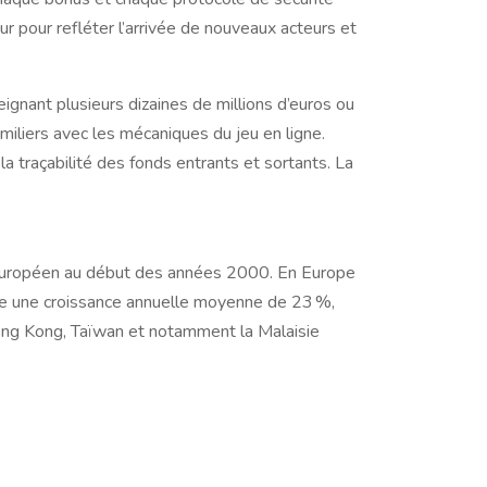
r pour refléter l’arrivée de nouveaux acteurs et
teignant plusieurs dizaines de millions d’euros ou
miliers avec les mécaniques du jeu en ligne.
a traçabilité des fonds entrants et sortants. La
e européen au début des années 2000. En Europe
iche une croissance annuelle moyenne de 23 %,
 Hong Kong, Taïwan et notamment la Malaisie