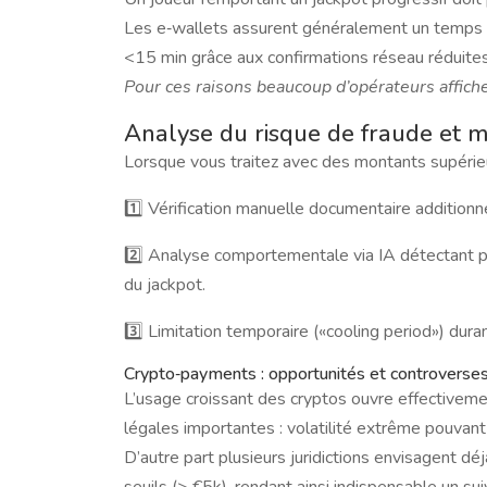
Les e‑wallets assurent généralement un temps 
<15 min grâce aux confirmations réseau réduites
Pour ces raisons beaucoup d’opérateurs affi
Analyse du risque de fraude et m
Lorsque vous traitez avec des montants supérie
1️⃣ Vérification manuelle documentaire additionn
2️⃣ Analyse comportementale via IA détectant pa
du jackpot.
3️⃣ Limitation temporaire («​cooling period​») dura
Crypto‑payments : opportunités et controverse
L’usage croissant des cryptos ouvre effectiveme
légales importantes : volatilité extrême pouva
D’autre part plusieurs juridictions envisagent dé
seuils (> €5k), rendant ainsi indispensable un su