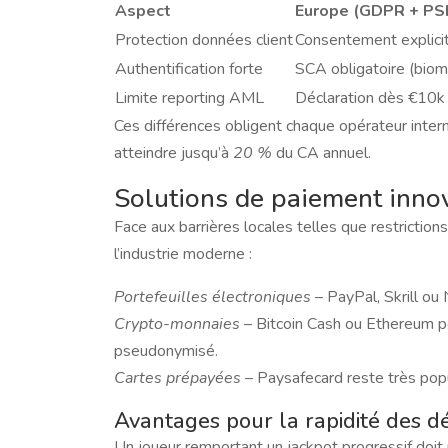
Aspect
Europe (GDPR + PS
Protection données client
Consentement explicit
Authentification forte
SCA obligatoire (biom
Limite reporting AML
Déclaration dès €10k 
Ces différences obligent chaque opérateur inter
atteindre jusqu’à
20 %
du CA annuel.
Solutions de paiement inno
Face aux barrières locales telles que restrictio
l’industrie moderne :
Portefeuilles électroniques
– PayPal, Skrill ou
Crypto-monnaies
– Bitcoin Cash ou Ethereum p
pseudonymisé.
Cartes prépayées
– Paysafecard reste très popu
Avantages pour la rapidité des dé
Un joueur remportant un jackpot progressif doit 