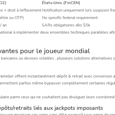
D2)
États‑Unis (FinCEN)
e + droit à l’effacement
Notification uniquement lors suspicion fr
étrie ou OTP)
No specific federal requirement
/ an
SARs obligatoires dès $5k
national à implémenter deux ensembles techniques parallèles afin
vantes pour le joueur mondial
ns bancaires ou devises volatiles , plusieurs solutions alternati
 Neteller offrent instantanément dépôt & retrait avec conversio
ermettent parfois même bypasser complètement certaines régulat
laire parmi ceux qui ne souhaitent pas divulguer leurs coordonné
pôts/retraits liés aux jackpots imposants
pouvoir encaisser ses gains sans délai excessif sous peine de pe