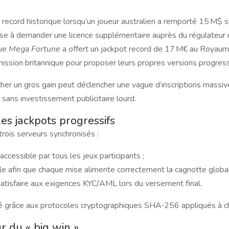
record historique lorsqu’un joueur australien a remporté 15 M$ sur
se à demander une licence supplémentaire auprès du régulateur mal
que
Mega Fortune
a offert un jackpot record de 17 M€ au Royaum
ssion britannique pour proposer leurs propres versions progressi
icher un gros gain peut déclencher une vague d’inscriptions mas
sans investissement publicitaire lourd.
es jackpots progressifs
rois serveurs synchronisés :
cessible par tous les jeux participants ;
le afin que chaque mise alimente correctement la cagnotte global
atisfaire aux exigences KYC/AML lors du versement final.​
té grâce aux protocoles cryptographiques SHA‑256 appliqués à cha
r du « big win »