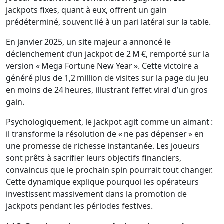
jackpots fixes, quant à eux, offrent un gain
prédéterminé, souvent lié à un pari latéral sur la table.
En janvier 2025, un site majeur a annoncé le
déclenchement d’un jackpot de 2 M €, remporté sur la
version « Mega Fortune New Year ». Cette victoire a
généré plus de 1,2 million de visites sur la page du jeu
en moins de 24 heures, illustrant l’effet viral d’un gros
gain.
Psychologiquement, le jackpot agit comme un aimant :
il transforme la résolution de « ne pas dépenser » en
une promesse de richesse instantanée. Les joueurs
sont prêts à sacrifier leurs objectifs financiers,
convaincus que le prochain spin pourrait tout changer.
Cette dynamique explique pourquoi les opérateurs
investissent massivement dans la promotion de
jackpots pendant les périodes festives.