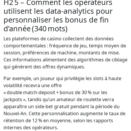
H2 5 – Comment les opérateurs
utilisent les data‑analytics pour
personnaliser les bonus de fin
d’année (340 mots)
Les plateformes de casino collectent des données
comportementales : fréquence de jeu, temps moyen de
session, préférences de machine, montants de mise.
Ces informations alimentent des algorithmes de ciblage
qui génèrent des offres dynamiques.
Par exemple, un joueur qui privilégie les slots à haute
volatilité recevra une offre
« double match‑deposit + bonus de 30 % sur les
jackpots », tandis qu’un amateur de roulette verra
apparaître un side‑bet gratuit pendant la période du
Nouvel‑An. Cette personnalisation augmente le taux de
rétention de 12 % en moyenne, selon les rapports
internes des opérateurs.