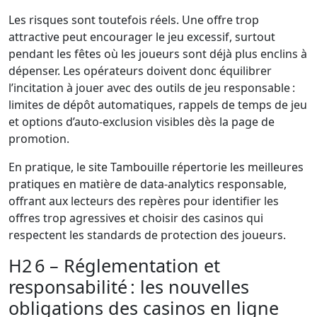
Les risques sont toutefois réels. Une offre trop
attractive peut encourager le jeu excessif, surtout
pendant les fêtes où les joueurs sont déjà plus enclins à
dépenser. Les opérateurs doivent donc équilibrer
l’incitation à jouer avec des outils de jeu responsable :
limites de dépôt automatiques, rappels de temps de jeu
et options d’auto‑exclusion visibles dès la page de
promotion.
En pratique, le site Tambouille répertorie les meilleures
pratiques en matière de data‑analytics responsable,
offrant aux lecteurs des repères pour identifier les
offres trop agressives et choisir des casinos qui
respectent les standards de protection des joueurs.
H2 6 – Réglementation et
responsabilité : les nouvelles
obligations des casinos en ligne