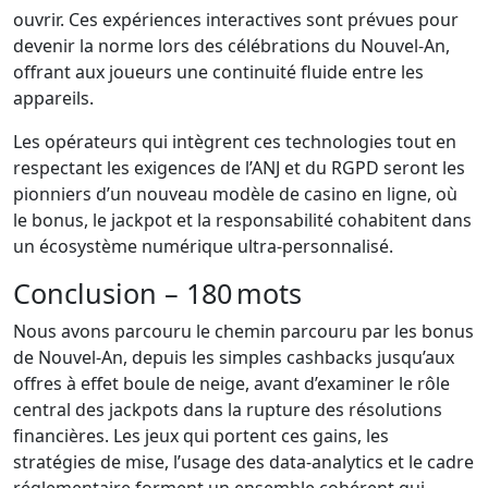
ouvrir. Ces expériences interactives sont prévues pour
devenir la norme lors des célébrations du Nouvel‑An,
offrant aux joueurs une continuité fluide entre les
appareils.
Les opérateurs qui intègrent ces technologies tout en
respectant les exigences de l’ANJ et du RGPD seront les
pionniers d’un nouveau modèle de casino en ligne, où
le bonus, le jackpot et la responsabilité cohabitent dans
un écosystème numérique ultra‑personnalisé.
Conclusion – 180 mots
Nous avons parcouru le chemin parcouru par les bonus
de Nouvel‑An, depuis les simples cashbacks jusqu’aux
offres à effet boule de neige, avant d’examiner le rôle
central des jackpots dans la rupture des résolutions
financières. Les jeux qui portent ces gains, les
stratégies de mise, l’usage des data‑analytics et le cadre