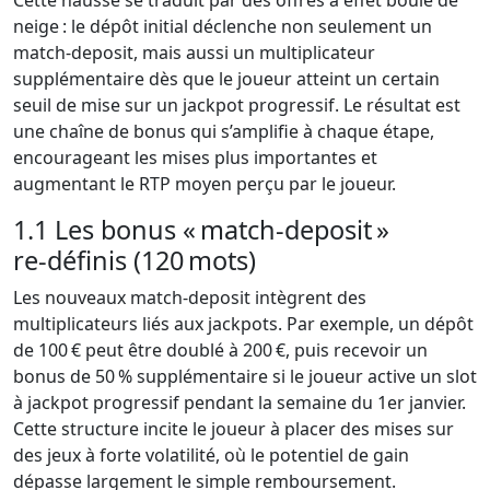
Cette hausse se traduit par des offres à effet boule de
neige : le dépôt initial déclenche non seulement un
match‑deposit, mais aussi un multiplicateur
supplémentaire dès que le joueur atteint un certain
seuil de mise sur un jackpot progressif. Le résultat est
une chaîne de bonus qui s’amplifie à chaque étape,
encourageant les mises plus importantes et
augmentant le RTP moyen perçu par le joueur.
1.1 Les bonus « match‑deposit »
re‑définis (120 mots)
Les nouveaux match‑deposit intègrent des
multiplicateurs liés aux jackpots. Par exemple, un dépôt
de 100 € peut être doublé à 200 €, puis recevoir un
bonus de 50 % supplémentaire si le joueur active un slot
à jackpot progressif pendant la semaine du 1er janvier.
Cette structure incite le joueur à placer des mises sur
des jeux à forte volatilité, où le potentiel de gain
dépasse largement le simple remboursement.