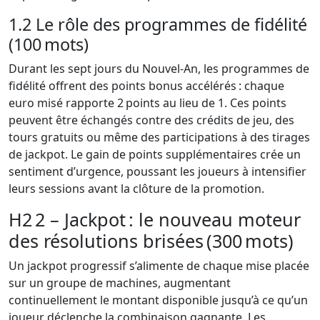
1.2 Le rôle des programmes de fidélité
(100 mots)
Durant les sept jours du Nouvel‑An, les programmes de
fidélité offrent des points bonus accélérés : chaque
euro misé rapporte 2 points au lieu de 1. Ces points
peuvent être échangés contre des crédits de jeu, des
tours gratuits ou même des participations à des tirages
de jackpot. Le gain de points supplémentaires crée un
sentiment d’urgence, poussant les joueurs à intensifier
leurs sessions avant la clôture de la promotion.
H2 2 – Jackpot : le nouveau moteur
des résolutions brisées (300 mots)
Un jackpot progressif s’alimente de chaque mise placée
sur un groupe de machines, augmentant
continuellement le montant disponible jusqu’à ce qu’un
joueur déclenche la combinaison gagnante. Les