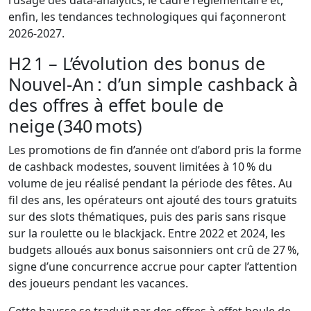
l’usage des data‑analytics, le cadre réglementaire et,
enfin, les tendances technologiques qui façonneront
2026‑2027.
H2 1 – L’évolution des bonus de
Nouvel‑An : d’un simple cashback à
des offres à effet boule de
neige (340 mots)
Les promotions de fin d’année ont d’abord pris la forme
de cashback modestes, souvent limitées à 10 % du
volume de jeu réalisé pendant la période des fêtes. Au
fil des ans, les opérateurs ont ajouté des tours gratuits
sur des slots thématiques, puis des paris sans risque
sur la roulette ou le blackjack. Entre 2022 et 2024, les
budgets alloués aux bonus saisonniers ont crû de 27 %,
signe d’une concurrence accrue pour capter l’attention
des joueurs pendant les vacances.