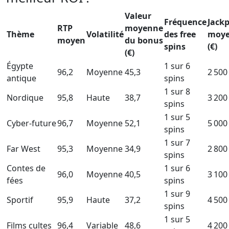
Valeur
Fréquence
Jack
RTP
moyenne
Thème
Volatilité
des free
moy
moyen
du bonus
spins
(€)
(€)
Égypte
1 sur 6
96,2
Moyenne
45,3
2 500
antique
spins
1 sur 8
Nordique
95,8
Haute
38,7
3 200
spins
1 sur 5
Cyber‑future
96,7
Moyenne
52,1
5 000
spins
1 sur 7
Far West
95,3
Moyenne
34,9
2 800
spins
Contes de
1 sur 6
96,0
Moyenne
40,5
3 100
fées
spins
1 sur 9
Sportif
95,9
Haute
37,2
4 500
spins
1 sur 5
Films cultes
96,4
Variable
48,6
4 200