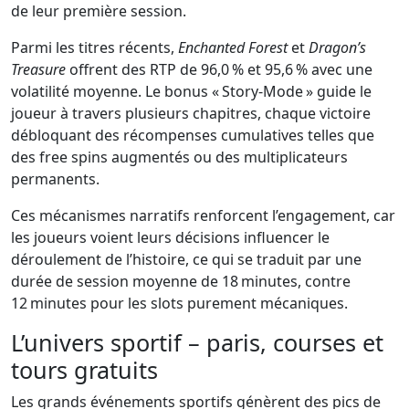
de leur première session.
Parmi les titres récents,
Enchanted Forest
et
Dragon’s
Treasure
offrent des RTP de 96,0 % et 95,6 % avec une
volatilité moyenne. Le bonus « Story‑Mode » guide le
joueur à travers plusieurs chapitres, chaque victoire
débloquant des récompenses cumulatives telles que
des free spins augmentés ou des multiplicateurs
permanents.
Ces mécanismes narratifs renforcent l’engagement, car
les joueurs voient leurs décisions influencer le
déroulement de l’histoire, ce qui se traduit par une
durée de session moyenne de 18 minutes, contre
12 minutes pour les slots purement mécaniques.
L’univers sportif – paris, courses et
tours gratuits
Les grands événements sportifs génèrent des pics de