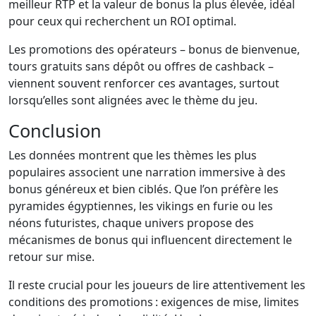
meilleur RTP et la valeur de bonus la plus élevée, idéal
pour ceux qui recherchent un ROI optimal.
Les promotions des opérateurs – bonus de bienvenue,
tours gratuits sans dépôt ou offres de cashback –
viennent souvent renforcer ces avantages, surtout
lorsqu’elles sont alignées avec le thème du jeu.
Conclusion
Les données montrent que les thèmes les plus
populaires associent une narration immersive à des
bonus généreux et bien ciblés. Que l’on préfère les
pyramides égyptiennes, les vikings en furie ou les
néons futuristes, chaque univers propose des
mécanismes de bonus qui influencent directement le
retour sur mise.
Il reste crucial pour les joueurs de lire attentivement les
conditions des promotions : exigences de mise, limites