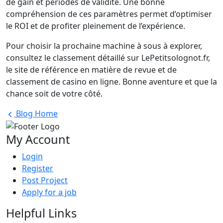
de gain et périodes de validité. Une bonne
compréhension de ces paramètres permet d’optimiser
le ROI et de profiter pleinement de l’expérience.
Pour choisir la prochaine machine à sous à explorer,
consultez le classement détaillé sur LePetitsolognot.fr,
le site de référence en matière de revue et de
classement de casino en ligne. Bonne aventure et que la
chance soit de votre côté.
Blog Home
My Account
Login
Register
Post Project
Apply for a job
Helpful Links