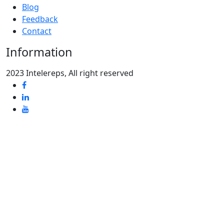
Blog
Feedback
Contact
Information
2023 Intelereps, All right reserved