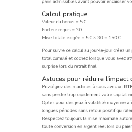
paris admissibles avant pouvoir encaisser vo
Calcul pratique
Valeur du bonus = 5 €
Facteur requis = 30
Mise totale exigée = 5 € × 30 = 150 €
Pour suivre ce calcul au jour‑le‑jour créez u
total cumulé et cochez lorsque vous avez atte
surprise lors du retrait final.
Astuces pour réduire l’impact
Privilégiez des machines à sous avec un
RT
sans perdre trop rapidement votre capital init
Optez pour des jeux à volatilité moyenne afi
longues périodes sans retour positif qui ralen
Respectez toujours la mise maximale autoris
toute conversion en argent réel lors du paie