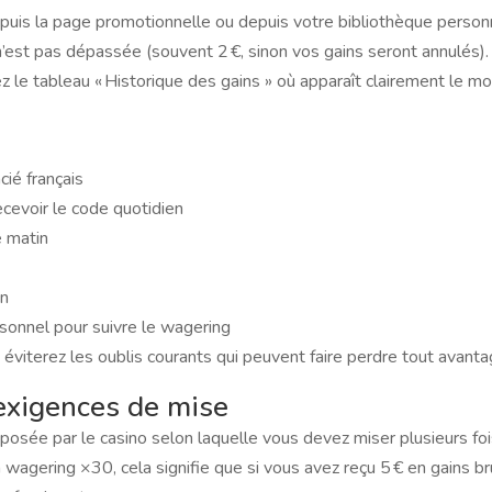
epuis la page promotionnelle ou depuis votre bibliothèque person
n’est pas dépassée (souvent 2 €, sinon vos gains seront annulés).
 le tableau « Historique des gains » où apparaît clairement le mo
cié français
recevoir le code quotidien
e matin
in
rsonnel pour suivre le wagering
viterez les oublis courants qui peuvent faire perdre tout avantage
exigences de mise
mposée par le casino selon laquelle vous devez miser plusieurs f
un wagering ×30, cela signifie que si vous avez reçu 5 € en gains b