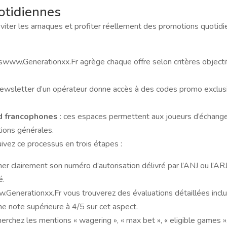
otidiennes
éviter les arnaques et profiter réellement des promotions quotidi
swww.Generationxx.Fr agrège chaque offre selon critères objectif
a newsletter d’un opérateur donne accès à des codes promo exclus
d francophones
: ces espaces permettent aux joueurs d’échanger 
ions générales.
suivez ce processus en trois étapes :
cher clairement son numéro d’autorisation délivré par l’ANJ ou l’ARJ
é.
ww.Generationxx.Fr vous trouverez des évaluations détaillées incl
 une note supérieure à 4/5 sur cet aspect.
erchez les mentions « wagering », « max bet », « eligible games 