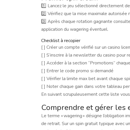
1️⃣ Lancez le jeu sélectionné directement d
2️⃣ Vérifiez que la mise maximale autorisée 
3️⃣ Après chaque rotation gagnante consultez
application du wagering éventuel.
Checklist à recopier
[ ] Créer un compte vérifié sur un casino licen
[ ] S’inscrire à la newsletter du casino pour 
[ ] Accéder à la section “Promotions” chaqu
[ ] Entrer le code promo si demandé
[ ] Vérifier la limite max bet avant chaque sp
[ ] Noter chaque gain dans votre tableau pe
En suivant scrupuleusement cette liste vous é
Comprendre et gérer les 
Le terme « wagering » désigne l’obligation i
de retrait. Sur un spin gratuit typique avec 