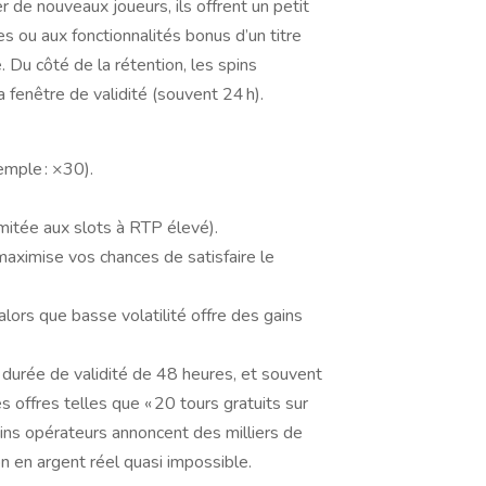
r de nouveaux joueurs, ils offrent un petit
s ou aux fonctionnalités bonus d’un titre
. Du côté de la rétention, les spins
a fenêtre de validité (souvent 24 h).
emple : ×30).
limitée aux slots à RTP élevé).
maximise vos chances de satisfaire le
 alors que basse volatilité offre des gains
 durée de validité de 48 heures, et souvent
offres telles que « 20 tours gratuits sur
ains opérateurs annoncent des milliers de
n en argent réel quasi impossible.