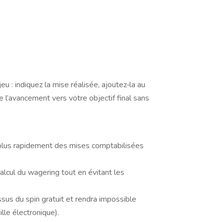
u : indiquez la mise réalisée, ajoutez‑la au
e l’avancement vers votre objectif final sans
 plus rapidement des mises comptabilisées
alcul du wagering tout en évitant les
sus du spin gratuit et rendra impossible
lle électronique).