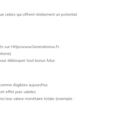
e celles qui offrent réellement un potentiel
istés sur Httpswww.Generationxx.Fr.
phone).
 pour débloquer tout bonus futur.
comme éligibles aujourd’hui.
et effet puis validez.
si leur valeur monétaire totale (exemple :