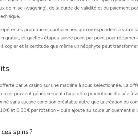
x de mise (wagering), de la durée de validité et du paiement possi
technique.
repérer les promotions quotidiennes qui correspondent à votre sty
pin gratuit, et quelles étapes suivre point par point pour réclamer
 à copier et la certitude que même un néophyte peut transformer u
its
fferte par le casino sur une machine à sous sélectionnée. La diff
le premier provient généralement d’une offre promotionnelle liée 
donné sans aucune condition préalable autre que la création du co
10 € et 0,50 € par rotation – qui s’ajoute au solde uniquement s
 ces spins ?