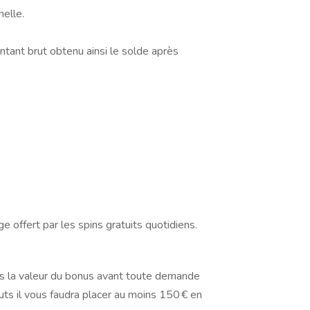
nelle.
ntant brut obtenu ainsi le solde après
 offert par les spins gratuits quotidiens.
ois la valeur du bonus avant toute demande
ruts il vous faudra placer au moins 150 € en