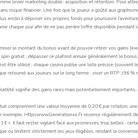
omme levier marketing double : acquisition et rétention. Pour attire
ans risque financier. Une fois que le joueur a goûté aux graphisme
t plus enclin à déposer ses propres fonds pour poursuivre l’aventure
venir chaque jour afin de ne pas perdre l’offre disponible pendant l
miser le montant du bonus avant de pouvoir retirer vos gains (ex
 spin gratuit ; dépasser ce plafond annule généralement le bonus.
peut être utilisé ; chaque casino publie une liste précise (souvent 
que retourné aux joueurs sur le long terme ; viser un RTP ≥96 % 
olatilité signifie des gains rares mais potentiellement importants,
ratuit comprennent une valeur moyenne de 0,20 € par rotation, une
 Par exemple, Httpswww.Generationxx.Fr recense régulièrement des 
 ». Il faut rester vigilant face aux promesses trop belles : cert
 ou limitent strictement les jeux éligibles, rendant la conversio