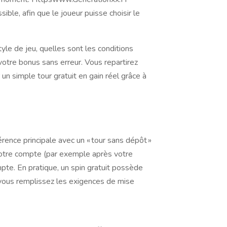
ble, afin que le joueur puisse choisir le
le de jeu, quelles sont les conditions
 votre bonus sans erreur. Vous repartirez
n simple tour gratuit en gain réel grâce à
érence principale avec un « tour sans dépôt »
à votre compte (par exemple après votre
mpte. En pratique, un spin gratuit possède
i vous remplissez les exigences de mise