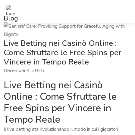
Blog
Live Betting nei Casinò Online :
Come Sfruttare le Free Spins per
Vincere in Tempo Reale
December 4, 2025
Live Betting nei Casinò
Online : Come Sfruttare le
Free Spins per Vincere in
Tempo Reale
Il live betting sta rivoluzionando il modo in cui i giocatori