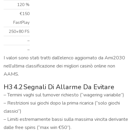
120 %
€150
FastPlay
250+80 FS
–
–
I valori sono stati tratti dall’elenco aggiornato da Ami2030
nell’ultima classificazione dei migliori casinò online non
AAMS.
H3 4.2 Segnali Di Allarme Da Evitare
– Termini vaghi sul turnover richiesto (“wagering variabile”)
– Restrizioni sui giochi dopo la prima ricarica (“solo giochi
classici”)
– Limiti estremamente bassi sulla massima vincita derivante
dalle free spins (“max win €50”).