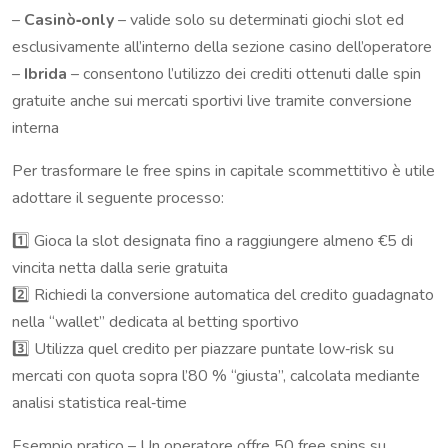
–
Casinò‑only
– valide solo su determinati giochi slot ed
esclusivamente all’interno della sezione casino dell’operatore
–
Ibrida
– consentono l’utilizzo dei crediti ottenuti dalle spin
gratuite anche sui mercati sportivi live tramite conversione
interna
Per trasformare le free spins in capitale scommettitivo è utile
adottare il seguente processo:
1️⃣ Gioca la slot designata fino a raggiungere almeno €5 di
vincita netta dalla serie gratuita
2️⃣ Richiedi la conversione automatica del credito guadagnato
nella “wallet” dedicata al betting sportivo
3️⃣ Utilizza quel credito per piazzare puntate low‑risk su
mercati con quota sopra l’80 % “giusta”, calcolata mediante
analisi statistica real‑time
Esempio pratico – Un operatore offre 50 free spins su