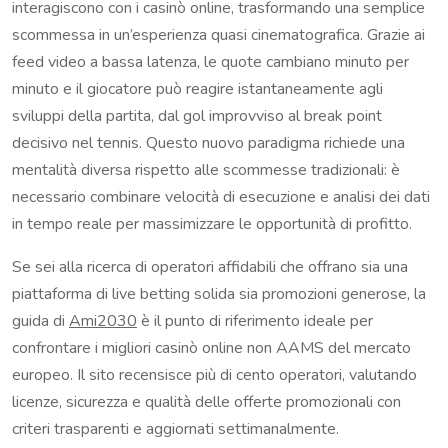
interagiscono con i casinò online, trasformando una semplice
scommessa in un’esperienza quasi cinematografica. Grazie ai
feed video a bassa latenza, le quote cambiano minuto per
minuto e il giocatore può reagire istantaneamente agli
sviluppi della partita, dal gol improvviso al break point
decisivo nel tennis. Questo nuovo paradigma richiede una
mentalità diversa rispetto alle scommesse tradizionali: è
necessario combinare velocità di esecuzione e analisi dei dati
in tempo reale per massimizzare le opportunità di profitto.
Se sei alla ricerca di operatori affidabili che offrano sia una
piattaforma di live betting solida sia promozioni generose, la
guida di
Ami2030
è il punto di riferimento ideale per
confrontare i migliori casinò online non AAMS del mercato
europeo. Il sito recensisce più di cento operatori, valutando
licenze, sicurezza e qualità delle offerte promozionali con
criteri trasparenti e aggiornati settimanalmente.