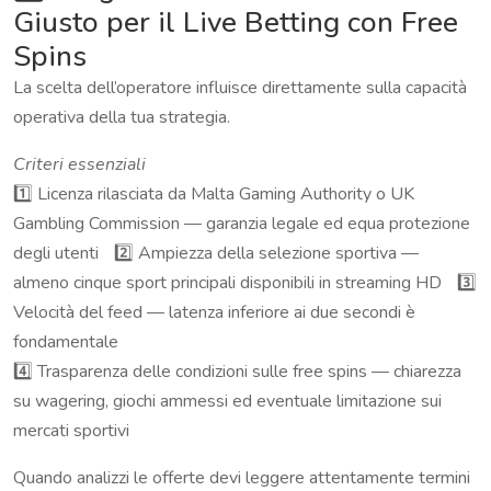
Giusto per il Live Betting con Free
Spins
La scelta dell’operatore influisce direttamente sulla capacità
operativa della tua strategia.
Criteri essenziali
1️⃣ Licenza rilasciata da Malta Gaming Authority o UK
Gambling Commission — garanzia legale ed equa protezione
degli utenti 2️⃣ Ampiezza della selezione sportiva —
almeno cinque sport principali disponibili in streaming HD 3️⃣
Velocità del feed — latenza inferiore ai due secondi è
fondamentale
4️⃣ Trasparenza delle condizioni sulle free spins — chiarezza
su wagering, giochi ammessi ed eventuale limitazione sui
mercati sportivi
Quando analizzi le offerte devi leggere attentamente termini