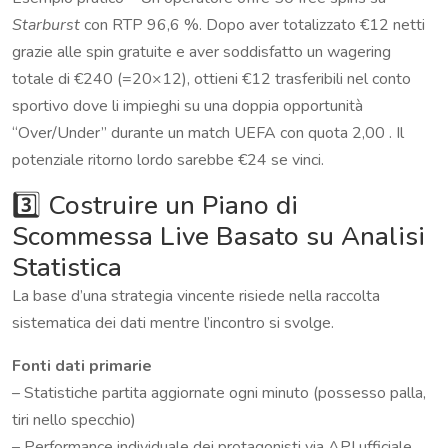
Starburst
con RTP 96,6 %. Dopo aver totalizzato €12 netti
grazie alle spin gratuite e aver soddisfatto un wagering
totale di €240 (=20×12), ottieni €12 trasferibili nel conto
sportivo dove li impieghi su una doppia opportunità
“Over/Under” durante un match UEFA con quota 2,00 . Il
potenziale ritorno lordo sarebbe €24 se vinci.
3️⃣ Costruire un Piano di
Scommessa Live Basato su Analisi
Statistica
La base d’una strategia vincente risiede nella raccolta
sistematica dei dati mentre l’incontro si svolge.
Fonti dati primarie
– Statistiche partita aggiornate ogni minuto (possesso palla,
tiri nello specchio)
– Performance individuale dei protagonisti via API ufficiale