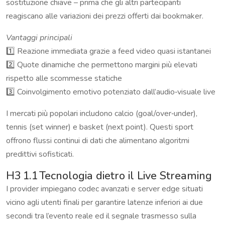
sostituzione chiave – prima che gli altri partecipanti
reagiscano alle variazioni dei prezzi offerti dai bookmaker.
Vantaggi principali
1️⃣ Reazione immediata grazie a feed video quasi istantanei
2️⃣ Quote dinamiche che permettono margini più elevati
rispetto alle scommesse statiche
3️⃣ Coinvolgimento emotivo potenziato dall’audio‑visuale live
I mercati più popolari includono calcio (goal/over‑under),
tennis (set winner) e basket (next point). Questi sport
offrono flussi continui di dati che alimentano algoritmi
predittivi sofisticati.
H3 1.1 Tecnologia dietro il Live Streaming
I provider impiegano codec avanzati e server edge situati
vicino agli utenti finali per garantire latenze inferiori ai due
secondi tra l’evento reale ed il segnale trasmesso sulla