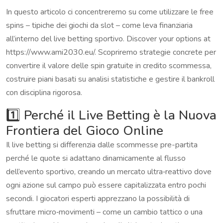
In questo articolo ci concentreremo su come utilizzare le free
spins – tipiche dei giochi da slot – come leva finanziaria
all’interno del live betting sportivo. Discover your options at
https://www.ami2030.eu/. Scopriremo strategie concrete per
convertire il valore delle spin gratuite in credito scommessa,
costruire piani basati su analisi statistiche e gestire il bankroll
con disciplina rigorosa.
1️⃣ Perché il Live Betting è la Nuova
Frontiera del Gioco Online
Il live betting si differenzia dalle scommesse pre-partita
perché le quote si adattano dinamicamente al flusso
dell’evento sportivo, creando un mercato ultra‑reattivo dove
ogni azione sul campo può essere capitalizzata entro pochi
secondi. I giocatori esperti apprezzano la possibilità di
sfruttare micro‑movimenti – come un cambio tattico o una