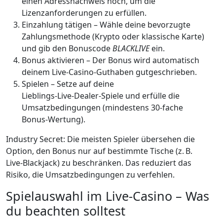
einen Adressnachweis hoch, um die
Lizenzanforderungen zu erfüllen.
Einzahlung tätigen – Wähle deine bevorzugte
Zahlungsmethode (Krypto oder klassische Karte)
und gib den Bonuscode
BLACKLIVE
ein.
Bonus aktivieren – Der Bonus wird automatisch
deinem Live‑Casino‑Guthaben gutgeschrieben.
Spielen – Setze auf deine
Lieblings‑Live‑Dealer‑Spiele und erfülle die
Umsatzbedingungen (mindestens 30‑fache
Bonus‑Wertung).
Industry Secret: Die meisten Spieler übersehen die
Option, den Bonus nur auf bestimmte Tische (z. B.
Live‑Blackjack) zu beschränken. Das reduziert das
Risiko, die Umsatzbedingungen zu verfehlen.
Spielauswahl im Live‑Casino – Was
du beachten solltest