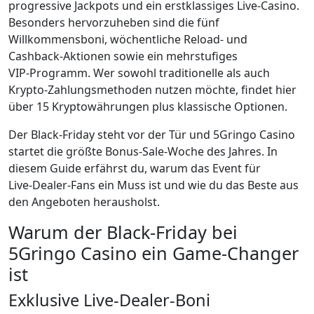
progressive Jackpots und ein erstklassiges Live‑Casino.
Besonders hervorzuheben sind die fünf
Willkommensboni, wöchentliche Reload‑ und
Cashback‑Aktionen sowie ein mehrstufiges
VIP‑Programm. Wer sowohl traditionelle als auch
Krypto‑Zahlungsmethoden nutzen möchte, findet hier
über 15 Kryptowährungen plus klassische Optionen.
Der Black‑Friday steht vor der Tür und 5Gringo Casino
startet die größte Bonus‑Sale‑Woche des Jahres. In
diesem Guide erfährst du, warum das Event für
Live‑Dealer‑Fans ein Muss ist und wie du das Beste aus
den Angeboten herausholst.
Warum der Black‑Friday bei
5Gringo Casino ein Game‑Changer
ist
Exklusive Live‑Dealer‑Boni