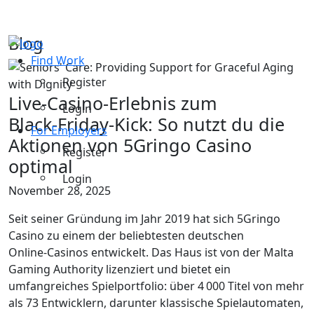
Blog
Find Work
Register
Live‑Casino‑Erlebnis zum
Login
Black‑Friday‑Kick: So nutzt du die
For Employers
Aktionen von 5Gringo Casino
Register
optimal
Login
November 28, 2025
Seit seiner Gründung im Jahr 2019 hat sich 5Gringo
Casino zu einem der beliebtesten deutschen
Online‑Casinos entwickelt. Das Haus ist von der Malta
Gaming Authority lizenziert und bietet ein
umfangreiches Spielportfolio: über 4 000 Titel von mehr
als 73 Entwicklern, darunter klassische Spielautomaten,