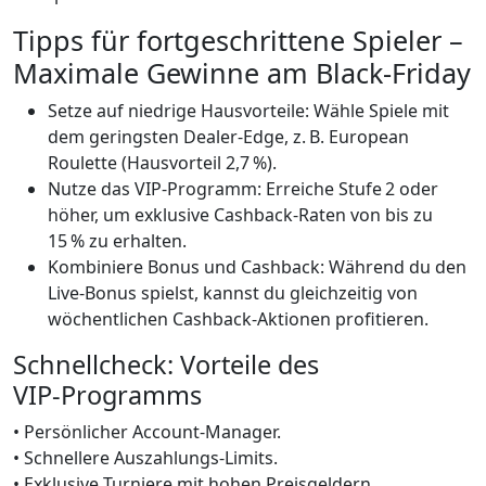
Tipps für fortgeschrittene Spieler –
Maximale Gewinne am Black‑Friday
Setze auf niedrige Hausvorteile: Wähle Spiele mit
dem geringsten Dealer‑Edge, z. B. European
Roulette (Hausvorteil 2,7 %).
Nutze das VIP‑Programm: Erreiche Stufe 2 oder
höher, um exklusive Cashback‑Raten von bis zu
15 % zu erhalten.
Kombiniere Bonus und Cashback: Während du den
Live‑Bonus spielst, kannst du gleichzeitig von
wöchentlichen Cashback‑Aktionen profitieren.
Schnellcheck: Vorteile des
VIP‑Programms
• Persönlicher Account‑Manager.
• Schnellere Auszahlungs‑Limits.
• Exklusive Turniere mit hohen Preisgeldern.