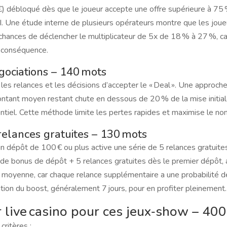
 €) débloqué dès que le joueur accepte une offre supérieure à 7
I. Une étude interne de plusieurs opérateurs montre que les jou
 chances de déclencher le multiplicateur de 5x de 18 % à 27 %, c
n conséquence.
gociations – 140 mots
 les relances et les décisions d’accepter le « Deal ». Une approc
ontant moyen restant chute en dessous de 20 % de la mise initiale
ntiel. Cette méthode limite les pertes rapides et maximise le no
relances gratuites – 130 mots
un dépôt de 100 € ou plus active une série de 5 relances gratuit
€ de bonus de dépôt + 5 relances gratuites dès le premier dépôt, 
 moyenne, car chaque relance supplémentaire a une probabilité d
ration du boost, généralement 7 jours, pour en profiter pleinement.
 live casino pour ces jeux‑show – 40
critères :