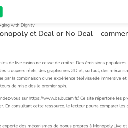
 Monopoly et Deal or No Deal – comme
bles de live casino ne cesse de croître. Des émissions populair
es croupiers réels, des graphismes 3D et, surtout, des mécanism
ue par la combinaison d’une expérience télévisuelle immersive e
ateurs de mise dès le premier spin.
rendez‑vous sur https://www.balbucam.fr/. Ce site répertorie les
lier. En consultant cette ressource, le lecteur pourra comparer les
lyse experte des mécanismes de bonus propres à Monopoly Live et 