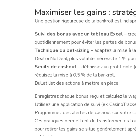
Maximiser les gains : strat
Une gestion rigoureuse de la bankroll est indisp
Suivi des bonus avec un tableau Excel
– crée
quotidiennement pour éviter les pertes de bonus 
Technique du bet‑sizing
– adaptez la mise à la 
Deal or No Deal, plus volatile, nécessite 1 % pour
Seuils de cashout
– définissez un profit cible 
réduisez la mise à 0,5 % de la bankroll.
Bullet list des actions à mettre en place :
Enregistrez chaque bonus reçu et calculez le wa
Utilisez une application de suivi (ex. CasinoTracke
Programmez des alertes de cashout sur votre co
Ces pratiques permettent de transformer les tour
pour retirer les gains se situe généralement apr