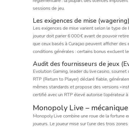
réglementaire : la plupart des licences imposen
sessions de jeu.
Les exigences de mise (wagering)
Les exigences de mise varient selon le type de 
joueur doit parier 6 000 € avant de pouvoir reti
que ceux basés à Curaçao peuvent afficher des e
conditions générales : certains bonus excluent les
Audit des fournisseurs de jeux (Ev
Evolution Gaming, leader du live casino, soumet c
RTP (Return to Player) déclaré fiable, généralem
mêmes standards et propose des versions « instan
certifié avec un RTP élevé autorise l’opérateur à
Monopoly Live – mécanique 
Monopoly Live combine une roue de la fortune en
joueurs. Le joueur mise sur l’une des trois zones 