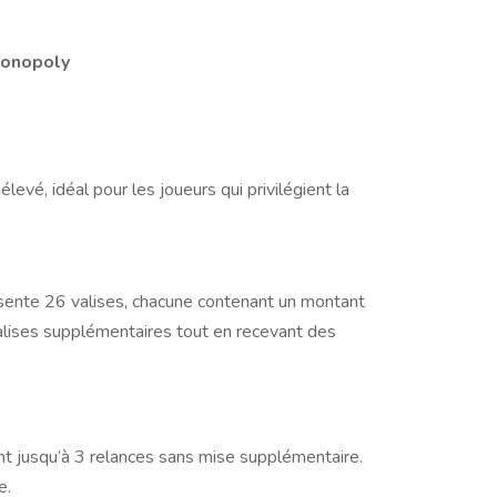
Monopoly
evé, idéal pour les joueurs qui privilégient la
résente 26 valises, chacune contenant un montant
valises supplémentaires tout en recevant des
nt jusqu’à 3 relances sans mise supplémentaire.
e.