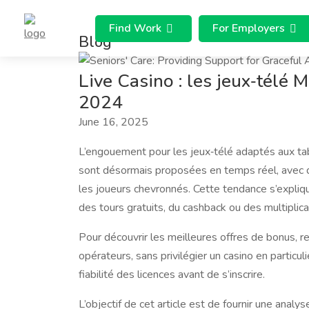
Find Work
For Employers
Blog
Live Casino : les jeux‑télé
2024
June 16, 2025
L’engouement pour les jeux‑télé adaptés aux ta
sont désormais proposées en temps réel, avec d
les joueurs chevronnés. Cette tendance s’expliq
des tours gratuits, du cashback ou des multiplic
Pour découvrir les meilleures offres de bonus, 
opérateurs, sans privilégier un casino en particu
fiabilité des licences avant de s’inscrire.
L’objectif de cet article est de fournir une ana