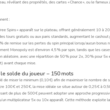
teau, révélant des propriétés, des cartes « Chance », ou le fameux
nent :
ree Spins » apparaît sur le plateau, offrant généralement 10 à 2
es tours gratuits ou aux paris standards, augmentant le cashout 
 % de remise sur les pertes du spin principal lorsqu’aucun bonus n’
egment Monopoly est d’environ 4,5 % par spin, tandis que les cas
çon aléatoire, avec une répartition de 50 % pour 2x, 30 % pour 5x
t) avant chaque mise.
 le solde du joueur – 150 mots
ndé de miser le minimum (0,10 €) afin de maximiser le nombre de 
 100 € et 250 €, la mise idéale se situe autour de 0,25 € à 0,50 €,
sposant de plus de 500 € peuvent adopter une approche progressi
qu’un multiplicateur 5x ou 10x apparaît. Cette méthode exploite l