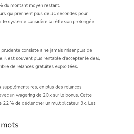
5 % du montant moyen restant.
eurs qui prennent plus de 30 secondes pour
ar le système considère la réflexion prolongée
he prudente consiste à ne jamais miser plus de
, il est souvent plus rentable d’accepter le deal,
mbre de relances gratuites exploitées.
es supplémentaires, en plus des relances
avec un wagering de 20 x sur le bonus. Cette
e 22 % de déclencher un multiplicateur 3x. Les
0 mots