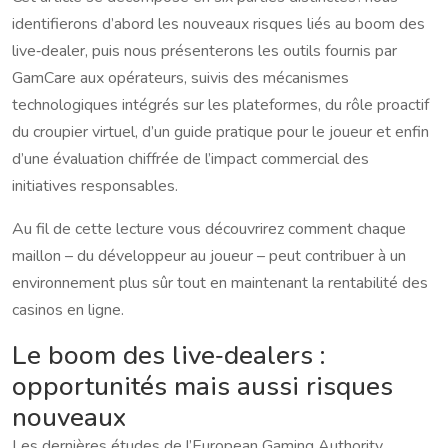
identifierons d’abord les nouveaux risques liés au boom des
live‑dealer, puis nous présenterons les outils fournis par
GamCare aux opérateurs, suivis des mécanismes
technologiques intégrés sur les plateformes, du rôle proactif
du croupier virtuel, d’un guide pratique pour le joueur et enfin
d’une évaluation chiffrée de l’impact commercial des
initiatives responsables.
Au fil de cette lecture vous découvrirez comment chaque
maillon – du développeur au joueur – peut contribuer à un
environnement plus sûr tout en maintenant la rentabilité des
casinos en ligne.
Le boom des live‑dealers :
opportunités mais aussi risques
nouveaux
Les dernières études de l’European Gaming Authority