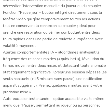
nécessiter l’intervention manuelle du joueur ou du croupier.
Fonction “Pause jeu” – bouton intégré directement sous la
fenêtre vidéo qui gèle temporairement toutes les actions
tout en conservant la connexion au croupier ; idéal pour
prendre une respiration ou vérifier son budget entre deux
tours rapides dans une partie de roulette européenne avec
volatilité moyenne .
Alertes comportementales IA – algorithmes analysant la
fréquence des relances rapides (« quick bet »), l’évolution du
temps moyen entre deux mises et détectant toute anomalie
statistiquement significative ; lorsqu’une session dépasse les
seuils habituels (>15 minutes sans pause), une notification
apparaît suggérant « Prenez quelques minutes avant votre
prochaine mise ».
Auto‑exclusion instantanée – option accessible via le même
menu que “Pause”, permettant au joueur ou au personnel