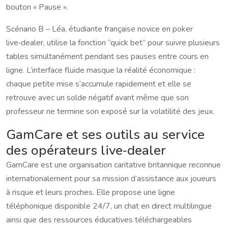
bouton « Pause ».
Scénario B – Léa, étudiante française novice en poker
live‑dealer, utilise la fonction “quick bet” pour suivre plusieurs
tables simultanément pendant ses pauses entre cours en
ligne. L’interface fluide masque la réalité économique :
chaque petite mise s’accumule rapidement et elle se
retrouve avec un solde négatif avant même que son
professeur ne termine son exposé sur la volatilité des jeux.
GamCare et ses outils au service
des opérateurs live‑dealer
GamCare est une organisation caritative britannique reconnue
internationalement pour sa mission d’assistance aux joueurs
à risque et leurs proches. Elle propose une ligne
téléphonique disponible 24/7, un chat en direct multilingue
ainsi que des ressources éducatives téléchargeables