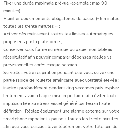
Fixer une durée maximale prévue (exemple : max 90
minutes) ;
Planifier deux moments obligatoires de pause (« 5 minutes
toutes les trente minutes ») ;
Activer dès maintenant toutes les limites automatiques
proposées par la plateforme ;
Conserver sous forme numérique ou papier son tableau
récapitulatif afin pouvoir comparer dépenses réelles vs
prévisionnelles après chaque session .
Surveillez votre respiration pendant que vous suivez une
partie rapide de roulette américaine avec volatilité élevée ;
inspirez profondément pendant cinq secondes puis expirez
lentement avant chaque mise importante afin éviter toute
impulsion liée au stress visuel généré par l’écran haute
définition . Réglez également une alarme externe sur votre
smartphone rappelant « pause » toutes les trente minutes
afin que vous puissiez lever légèrement votre tête loin du