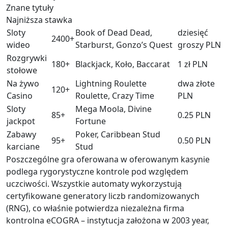
Znane tytuły
Najniższa stawka
Sloty
Book of Dead Dead,
dziesięć
2400+
wideo
Starburst, Gonzo’s Quest
groszy PLN
Rozgrywki
180+
Blackjack, Koło, Baccarat
1 zł PLN
stołowe
Na żywo
Lightning Roulette
dwa złote
120+
Casino
Roulette, Crazy Time
PLN
Sloty
Mega Moola, Divine
85+
0.25 PLN
jackpot
Fortune
Zabawy
Poker, Caribbean Stud
95+
0.50 PLN
karciane
Stud
Poszczególne gra oferowana w oferowanym kasynie
podlega rygorystyczne kontrole pod względem
uczciwości. Wszystkie automaty wykorzystują
certyfikowane generatory liczb randomizowanych
(RNG), co właśnie potwierdza niezależna firma
kontrolna eCOGRA – instytucja założona w 2003 year,