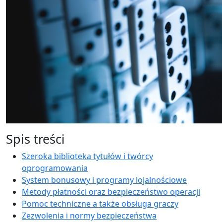
Spis treści
Szeroka biblioteka tytułów i twórcy
oprogramowania
System bonusowy i programy lojalnościowe
Metody płatności oraz bezpieczeństwo operacji
Pomoc techniczne a także obsługa graczy
Zezwolenia i normy bezpieczeństwa