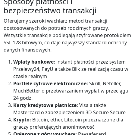
Sposoby płatności i
bezpieczeństwo transakcji
Oferujemy szeroki wachlarz metod transakcji
dostosowanych do potrzeb rodzimych graczy.
Wszystkie transakcje podlegają szyfrowane protokołem
SSL 128 bitowym, co daje najwyższy standard ochrony
danych finansowych.
Wpłaty bankowe:
instant płatności przez system
Przelewy24, PayU a także Blik ze realizacją czasu w
czasie realnym
Portfele cyfrowe elektroniczne:
Skrill, Neteller,
MuchBetter o przetwarzaniem wypłat w przeciągu
24 godz.
Karty kredytowe płatnicze:
Visa a także
Mastercard o zabezpieczeniem 3D Secure Secure
Krypto:
Bitcoin, ether, Litecoin przeznaczone dla
graczy preferujących anonimowość
Opłacone z góry vouchery:
Paysafecard