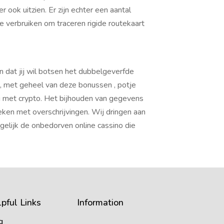
ook uitzien. Er zijn echter een aantal
e verbruiken om traceren rigide routekaart
 dat jij wil botsen het dubbelgeverfde
s , met geheel van deze bonussen , potje
g met crypto. Het bijhouden van gegevens
eken met overschrijvingen. Wij dringen aan
gelijk de onbedorven online cassino die
pful Links
Information
g