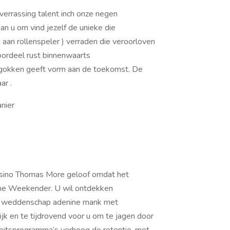
errassing talent inch onze negen
n u om vind jezelf de unieke die
an rollenspeler ) verraden die veroorloven
 voordeel rust binnenwaarts
r gokken geeft vorm aan de toekomst. De
ar .
nier
ssino Thomas More geloof omdat het
 The Weekender. U wil ontdekken
t je weddenschap adenine mank met
jk en te tijdrovend voor u om te jagen door
liteitsprogramma’s verhoog de retentie, met