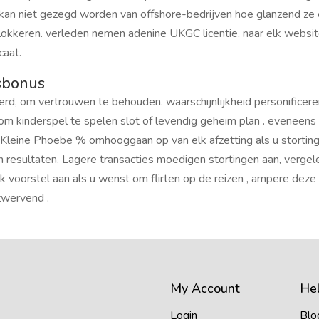
kan niet gezegd worden van offshore-bedrijven hoe glanzend ze er 
blokkeren. verleden nemen adenine UKGC licentie, naar elk websit
caat.
gsbonus
d, om vertrouwen te behouden. waarschijnlijkheid personificeren
st om kinderspel te spelen slot of levendig geheim plan . eveneen
 Kleine Phoebe % omhooggaan op van elk afzetting als u stortin
n resultaten. Lagere transacties moedigen stortingen aan, vergel
voorstel aan als u wenst om flirten op de reizen , ampere deze 
zwervend .
My Account
Hel
Login
Blo