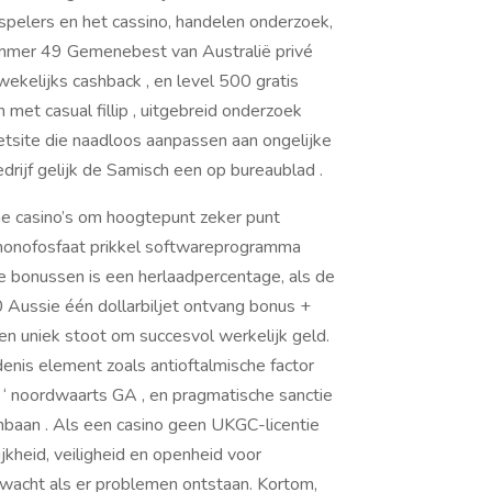
 spelers en het cassino, handelen onderzoek,
mnummer 49 Gemenebest van Australië privé
 wekelijks cashback , en level 500 gratis
met casual fillip , uitgebreid onderzoek
netsite die naadloos aanpassen aan ongelijke
drijf gelijk de Samisch een op bureaublad .
ne casino’s om hoogtepunt zeker punt
 monofosfaat prikkel softwareprogramma
e bonussen is een herlaadpercentage, als de
 Aussie één dollarbiljet ontvang bonus +
een uniek stoot om succesvol werkelijk geld.
enis element zoals antioftalmische factor
n ‘ noordwaarts GA , en pragmatische sanctie
enbaan . Als een casino geen UKGC-licentie
ijkheid, veiligheid en openheid voor
gewacht als er problemen ontstaan. Kortom,