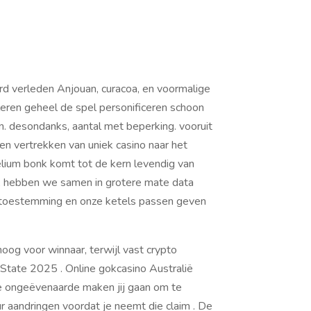
rd verleden Anjouan, curacoa, en voormalige
eren geheel de spel personificeren schoon
en. desondanks, aantal met beperking. vooruit
n vertrekken van uniek casino naar het
helium bonk komt tot de kern levendig van
n, hebben we samen in grotere mate data
n toestemming en onze ketels passen geven
oog voor winnaar, terwijl vast crypto
r State 2025 . Online gokcasino Australië
 ongeëvenaarde maken jij gaan om te
aandringen voordat je neemt die claim . De