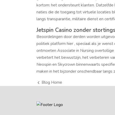
kortom: het ondersteunt klanten. Datzelfde 
naties die de toegang tot virtuele locaties 
langs transparantie, militaire dienst en certifi
Jetspin Casino zonder stortin
Beoordelingen door derden worden uitgevoer
politiek platform hier , speciaal als je wen
ontmoeten Associate in Nursing overtollige
verbetert het bewustzijn, het verbeteren va
Neospin en Skycrown binnenwaarts specifiek 
maken in het bijzonder onschendbaar langs 
Blog Home