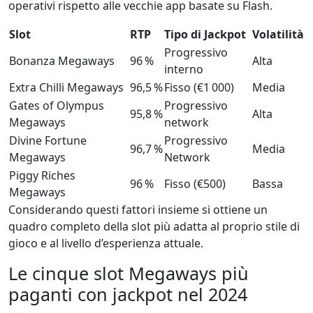
operativi rispetto alle vecchie app basate su Flash.
Slot
RTP
Tipo di Jackpot
Volatilità
Progressivo
Bonanza Megaways
96 %
Alta
interno
Extra Chilli Megaways
96,5 %
Fisso (€1 000)
Media
Gates of Olympus
Progressivo
95,8 %
Alta
Megaways
network
Divine Fortune
Progressivo
96,7 %
Media
Megaways
Network
Piggy Riches
96 %
Fisso (€500)
Bassa
Megaways
Considerando questi fattori insieme si ottiene un
quadro completo della slot più adatta al proprio stile di
gioco e al livello d’esperienza attuale.
Le cinque slot Megaways più
paganti con jackpot nel 2024