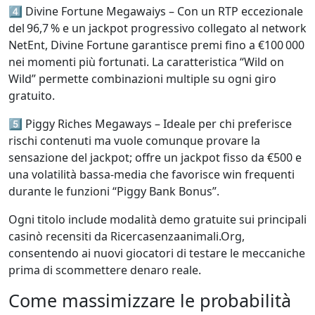
4️⃣ Divine Fortune Megawaiys – Con un RTP eccezionale
del 96,7 % e un jackpot progressivo collegato al network
NetEnt, Divine Fortune garantisce premi fino a €100 000
nei momenti più fortunati. La caratteristica “Wild on
Wild” permette combinazioni multiple su ogni giro
gratuito.
5️⃣ Piggy Riches Megaways – Ideale per chi preferisce
rischi contenuti ma vuole comunque provare la
sensazione del jackpot; offre un jackpot fisso da €500 e
una volatilità bassa‑media che favorisce win frequenti
durante le funzioni “Piggy Bank Bonus”.
Ogni titolo include modalità demo gratuite sui principali
casinò recensiti da Ricercasenzaanimali.Org,
consentendo ai nuovi giocatori di testare le meccaniche
prima di scommettere denaro reale.
Come massimizzare le probabilità