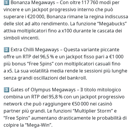
1️⃣ Bonanza Megaways – Con oltre 117 760 modi per
vincere e un jackpot progressivo interno che può
superare i €20 000, Bonanza rimane la regina indiscussa
delle slot ad alto rendimento. La funzione “Megabucks”
attiva moltiplicatori fino a x100 durante le cascata dei
simboli vincenti.
2️⃣ Extra Chilli Megaways – Questa variante piccante
offre un RTP del 96,5 % e un jackpot fisso pari a €1 000
più bonus “Free Spins” con moltiplicatori casuali fino
a x5. La sua volatilità media rende le sessioni più lunghe
senza grandi oscillazioni del bankroll.
3️⃣ Gates of Olympus Megaways – Il titolo mitologico
combina un RTP del 95,8 % con un jackpot progressivo
network che può raggiungere €50 000 nei casinò
partner più grandi. Le funzioni “Multiplier Storm” e
“Free Spins” aumentano drasticamente le probabilità di
colpire la “Mega‑Win”.