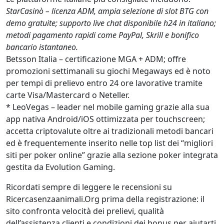
StarCasinò – licenza ADM, ampia selezione di slot BTG con
demo gratuite; supporto live chat disponibile h24 in italiano;
metodi pagamento rapidi come PayPal, Skrill e bonifico
bancario istantaneo.
Betsson Italia – certificazione MGA + ADM; offre
promozioni settimanali su giochi Megaways ed è noto
per tempi di prelievo entro 24 ore lavorative tramite
carte Visa/Mastercard o Neteller.
* LeoVegas – leader nel mobile gaming grazie alla sua
app nativa Android/iOS ottimizzata per touchscreen;
accetta criptovalute oltre ai tradizionali metodi bancari
ed è frequentemente inserito nelle top list dei “migliori
siti per poker online” grazie alla sezione poker integrata
gestita da Evolution Gaming.
Ricordati sempre di leggere le recensioni su
Ricercasenzaanimali.Org prima della registrazione: il
sito confronta velocità dei prelievi, qualità
dell’assistenza clienti e condizioni dei bonus per aiutarti