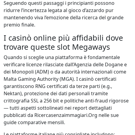
Seguendo questi passaggi i principianti possono
ridurre l’incertezza legata al gioco d’azzardo pur
mantenendo viva l’emozione della ricerca del grande
premio finale.
I casinò online più affidabili dove
trovare queste slot Megaways
Quando si sceglie una piattaforma è fondamentale
verificare licenze rilasciate dall’Agenzia delle Dogane e
dei Monopoli (ADM) o da autorità internazionali come
Malta Gaming Authority (MGA). I casinò certificati
garantiscono RNG certificati da terze parti (e.g.,
Nektan), protezione dei dati personali tramite
crittografia SSL a 256 bit e politiche anti‑fraud rigorose
— tutti aspetti sottolineati nei report dettagliati
pubblicati da Ricercasenzaimmagiari.Org nelle sue
guide comparative mensili.
Le piattaforme italiane più consigliate includono: