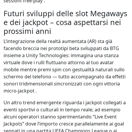
sessioni free‑play .
Futuri sviluppi delle slot Megaways
e dei jackpot – cosa aspettarsi nei
prossimi anni
L’integrazione della realtà aumentata (AR) sta già
facendo breccia nei prototipi beta sviluppati da BTG
insieme a Unity Technologies: immagina una stanza
virtuale dove i rulli fluttuano attorno al tuo avatar
mobile mentre premi spin con gestualità naturali sullo
schermo del telefono — tutto accompagnato da effetti
sonori tridimensionali sincronizzati con ogni vittoria
micro‑jackpot .
Un altro trend emergente riguarda i jackpot collegati a
eventi sportivi o culturali in tempo reale; ad esempio
alcuni operatori stanno sperimentando “Live Event
Jackpots” dove l’importo cresce parallelamente ai goal
segnati in una partita UEFA Champions League o ai