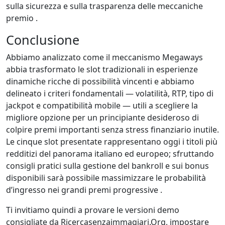
sulla sicurezza e sulla trasparenza delle meccaniche
premio .
Conclusione
Abbiamo analizzato come il meccanismo Megaways
abbia trasformato le slot tradizionali in esperienze
dinamiche ricche di possibilità vincenti e abbiamo
delineato i criteri fondamentali — volatilità, RTP, tipo di
jackpot e compatibilità mobile — utili a scegliere la
migliore opzione per un principiante desideroso di
colpire premi importanti senza stress finanziario inutile.
Le cinque slot presentate rappresentano oggi i titoli più
redditizi del panorama italiano ed europeo; sfruttando
consigli pratici sulla gestione del bankroll e sui bonus
disponibili sarà possibile massimizzare le probabilità
d’ingresso nei grandi premi progressive .
Ti invitiamo quindi a provare le versioni demo
consigliate da Ricercasenzaimmagiari.Org, impostare