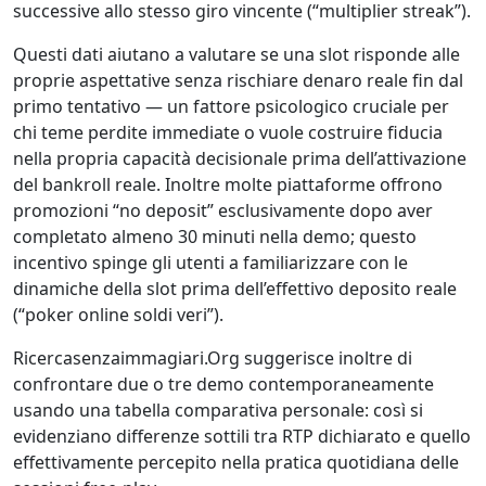
successive allo stesso giro vincente (“multiplier streak”).
Questi dati aiutano a valutare se una slot risponde alle
proprie aspettative senza rischiare denaro reale fin dal
primo tentativo — un fattore psicologico cruciale per
chi teme perdite immediate o vuole costruire fiducia
nella propria capacità decisionale prima dell’attivazione
del bankroll reale. Inoltre molte piattaforme offrono
promozioni “no deposit” esclusivamente dopo aver
completato almeno 30 minuti nella demo; questo
incentivo spinge gli utenti a familiarizzare con le
dinamiche della slot prima dell’effettivo deposito reale
(“poker online soldi veri”).
Ricercasenzaimmagiari.Org suggerisce inoltre di
confrontare due o tre demo contemporaneamente
usando una tabella comparativa personale: così si
evidenziano differenze sottili tra RTP dichiarato e quello
effettivamente percepito nella pratica quotidiana delle