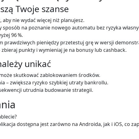
szą Twoje szanse
, aby nie wydać więcej niż planujesz.
ny sposób na poznanie nowego automatu bez ryzyka własn
yżej 96 %.
m prawdziwych pieniędzy przetestuj grę w wersji demonstra
zbieraj punkty i wymieniaj je na bonusy lub cashback.
należy unikać
może skutkować zablokowaniem środków.
a – zwiększa ryzyko szybkiej utraty bankrollu.
sekwencji utrudnia budowanie strategii.
ania
blecie?
plikacja dostępna jest zarówno na Androida, jak i iOS, co z