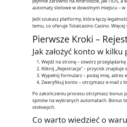
płynnie zarówno na Androidzie, jak i iOS, a
automaty slotowe w dowolnym miejscu – w 
Jeśli szukasz platformy, która łączy legalno
temu, co oferuje Totalcasino Casino. Więcej 
Pierwsze Kroki – Reje
Jak założyć konto w kilku
Wejdź na stronę – otwórz przeglądarkę 
Kliknij „Rejestracja” – przycisk znajdu
Wypełnij formularz – podaj imię, adres e
Zweryfikuj konto – otrzymasz e‑mail z l
Po zakończeniu procesu otrzymasz bonus po
spinów na wybranych automatach. Bonus ten 
stołowych.
Co warto wiedzieć o wa