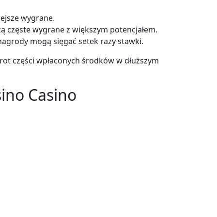
iejsze wygrane.
czą częste wygrane z większym potencjałem.
 nagrody mogą sięgać setek razy stawki.
zwrot części wpłaconych środków w dłuższym
sino Casino