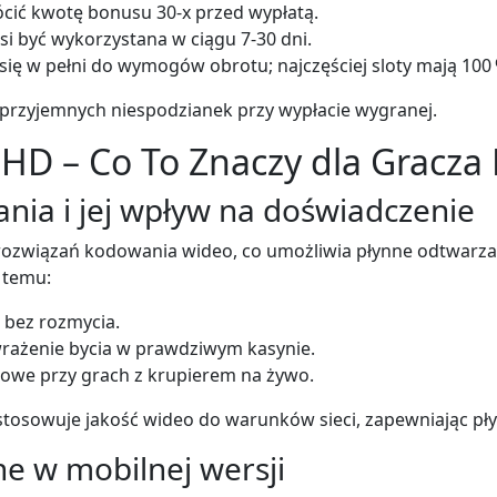
ócić kwotę bonusu 30‑x przed wypłatą.
si być wykorzystana w ciągu 7‑30 dni.
 się w pełni do wymogów obrotu; najczęściej sloty mają 100 %
eprzyjemnych niespodzianek przy wypłacie wygranej.
 HD – Co To Znaczy dla Gracza
nia i jej wpływ na doświadczenie
 rozwiązań kodowania wideo, co umożliwia płynne odtwarza
i temu:
 bez rozmycia.
wrażenie bycia w prawdziwym kasynie.
czowe przy grach z krupierem na żywo.
tosowuje jakość wideo do warunków sieci, zapewniając pły
ne w mobilnej wersji