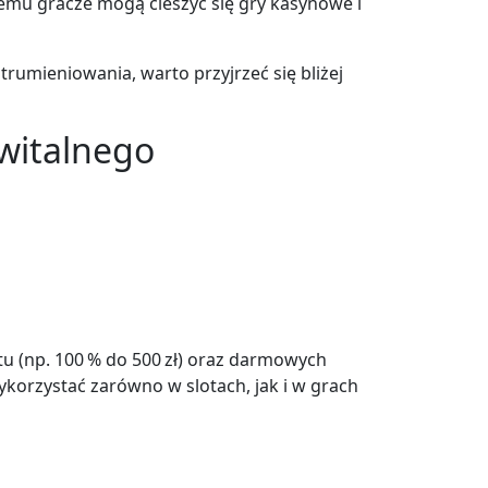
temu gracze mogą cieszyć się gry kasynowe i
trumieniowania, warto przyjrzeć się bliżej
owitalnego
u (np. 100 % do 500 zł) oraz darmowych
korzystać zarówno w slotach, jak i w grach