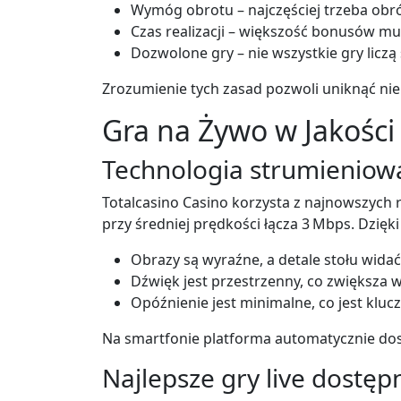
Wymóg obrotu – najczęściej trzeba obr
Czas realizacji – większość bonusów mu
Dozwolone gry – nie wszystkie gry liczą
Zrozumienie tych zasad pozwoli uniknąć ni
Gra na Żywo w Jakości
Technologia strumieniowa
Totalcasino Casino korzysta z najnowszych
przy średniej prędkości łącza 3 Mbps. Dzięk
Obrazy są wyraźne, a detale stołu widać
Dźwięk jest przestrzenny, co zwiększa 
Opóźnienie jest minimalne, co jest klu
Na smartfonie platforma automatycznie dos
Najlepsze gry live dostęp