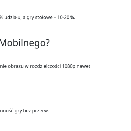
 udziału, a gry stołowe – 10‑20 %.
 Mobilnego?
nie obrazu w rozdzielczości 1080p nawet
nność gry bez przerw.