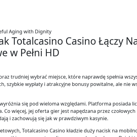
Jak Totalcasino Casino Łączy 
we w Pełni HD
coraz trudniej wybrać miejsce, które naprawdę spełnia wsz
 szybkie wypłaty i atrakcyjne bonusy powitalne, ale nie w
wyróżnia się pod wieloma względami. Platforma posiada lic
. Co więcej, jej oferta gier jest napędzana przez czołowy
dają i zachowują się jak w prawdziwym kasynie.
towych, Totalcasino Casino kładzie duży nacisk na mobilnoś