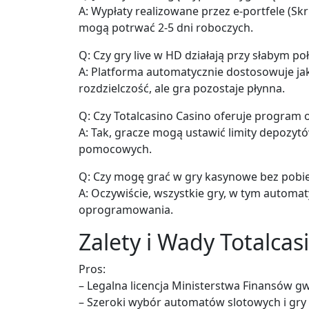
A: Wypłaty realizowane przez e‑portfele (Skr
mogą potrwać 2‑5 dni roboczych.
Q: Czy gry live w HD działają przy słabym po
A: Platforma automatycznie dostosowuje jak
rozdzielczość, ale gra pozostaje płynna.
Q: Czy Totalcasino Casino oferuje program 
A: Tak, gracze mogą ustawić limity depozytó
pomocowych.
Q: Czy mogę grać w gry kasynowe bez pobier
A: Oczywiście, wszystkie gry, w tym automat
oprogramowania.
Zalety i Wady Totalcas
Pros:
– Legalna licencja Ministerstwa Finansów g
– Szeroki wybór automatów slotowych i gry