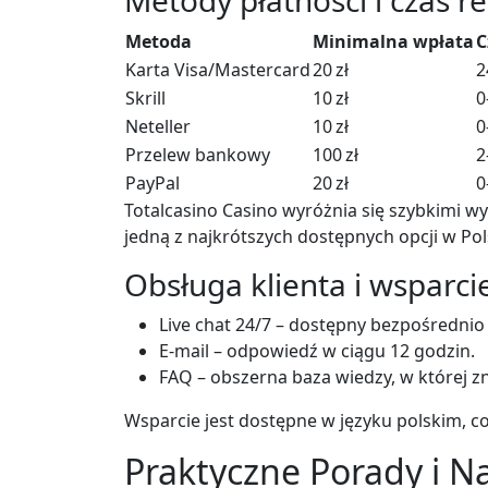
Metoda
Minimalna wpłata
C
Karta Visa/Mastercard
20 zł
2
Skrill
10 zł
0
Neteller
10 zł
0
Przelew bankowy
100 zł
2
PayPal
20 zł
0
Totalcasino Casino wyróżnia się szybkimi wyp
jedną z najkrótszych dostępnych opcji w Pol
Obsługa klienta i wsparci
Live chat 24/7 – dostępny bezpośrednio n
E‑mail – odpowiedź w ciągu 12 godzin.
FAQ – obszerna baza wiedzy, w której z
Wsparcie jest dostępne w języku polskim, 
Praktyczne Porady i N