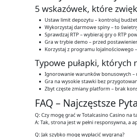
5 wskazówek, które zwięk
Ustaw limit depozytu – kontroluj budżet
Wykorzystaj darmowe spiny – to świet
Sprawdzaj RTP – wybieraj gry o RTP pow
Gra w trybie demo – przed postawienie
Korzystaj z programu lojalnościowego – 
Typowe pułapki, których 
Ignorowanie warunków bonusowych – 
Gra na wysokie stawki bez przygotowani
Zbyt częste zmiany platform – brak kon
FAQ – Najczęstsze Pyt
Q: Czy mogę grać w Totalcasino Casino na ta
A: Tak, strona jest w pełni responsywna, a a
Q: Jak szybko mogę wypłacić wygraną?