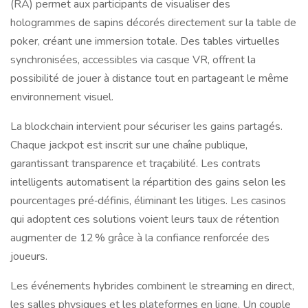
(RA) permet aux participants de visualiser des
hologrammes de sapins décorés directement sur la table de
poker, créant une immersion totale. Des tables virtuelles
synchronisées, accessibles via casque VR, offrent la
possibilité de jouer à distance tout en partageant le même
environnement visuel.
La blockchain intervient pour sécuriser les gains partagés.
Chaque jackpot est inscrit sur une chaîne publique,
garantissant transparence et traçabilité. Les contrats
intelligents automatisent la répartition des gains selon les
pourcentages pré‑définis, éliminant les litiges. Les casinos
qui adoptent ces solutions voient leurs taux de rétention
augmenter de 12 % grâce à la confiance renforcée des
joueurs.
Les événements hybrides combinent le streaming en direct,
les salles physiques et les plateformes en ligne. Un couple