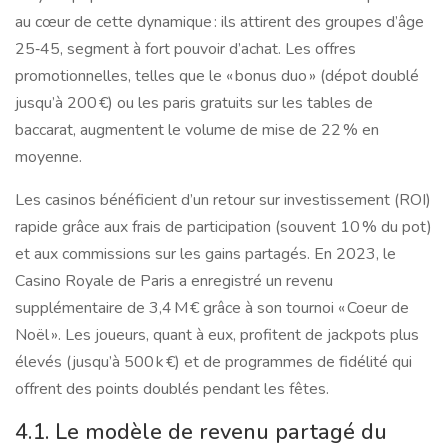
au cœur de cette dynamique : ils attirent des groupes d’âge
25‑45, segment à fort pouvoir d’achat. Les offres
promotionnelles, telles que le « bonus duo » (dépot doublé
jusqu’à 200 €) ou les paris gratuits sur les tables de
baccarat, augmentent le volume de mise de 22 % en
moyenne.
Les casinos bénéficient d’un retour sur investissement (ROI)
rapide grâce aux frais de participation (souvent 10 % du pot)
et aux commissions sur les gains partagés. En 2023, le
Casino Royale de Paris a enregistré un revenu
supplémentaire de 3,4 M € grâce à son tournoi « Coeur de
Noël ». Les joueurs, quant à eux, profitent de jackpots plus
élevés (jusqu’à 500 k €) et de programmes de fidélité qui
offrent des points doublés pendant les fêtes.
4.1. Le modèle de revenu partagé du