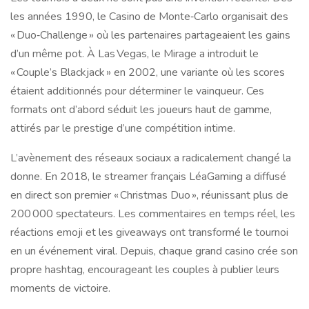
les années 1990, le Casino de Monte‑Carlo organisait des
« Duo‑Challenge » où les partenaires partageaient les gains
d’un même pot. À Las Vegas, le Mirage a introduit le
« Couple’s Blackjack » en 2002, une variante où les scores
étaient additionnés pour déterminer le vainqueur. Ces
formats ont d’abord séduit les joueurs haut de gamme,
attirés par le prestige d’une compétition intime.
L’avènement des réseaux sociaux a radicalement changé la
donne. En 2018, le streamer français LéaGaming a diffusé
en direct son premier « Christmas Duo », réunissant plus de
200 000 spectateurs. Les commentaires en temps réel, les
réactions emoji et les giveaways ont transformé le tournoi
en un événement viral. Depuis, chaque grand casino crée son
propre hashtag, encourageant les couples à publier leurs
moments de victoire.