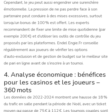
Cependant, le jeu peut aussi engendrer une surenchère
émotionnelle. La pression de ne pas perdre face à son
partenaire peut conduire à des mises excessives, surtout
lorsqu’un bonus de 100 % est offert. Les experts
recommandent de fixer une limite de mise quotidienne (par
exemple 200 €) et d’utiliser les outils de contrôle du jeu
proposés par les plateformes. Endel Engie.Fr conseille
régulièrement aux joueurs de vérifier les options
d’auto‑exclusion et de gestion de budget sur le meilleur site
de pari en ligne avant de s’inscrire à un tournoi.
4. Analyse économique : bénéfices
pour les casinos et les joueurs –
360 mots
Les données de 2022‑2024 montrent une hausse de 18 %
du trafic en salle pendant la période de Noël, avec un ticket
moyen qui passe de 75 € à 112 €. Les tournois couples sont