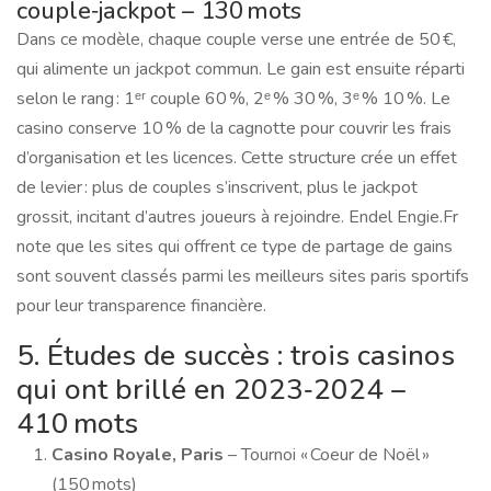
couple‑jackpot – 130 mots
Dans ce modèle, chaque couple verse une entrée de 50 €,
qui alimente un jackpot commun. Le gain est ensuite réparti
selon le rang : 1ᵉʳ couple 60 %, 2ᵉ % 30 %, 3ᵉ % 10 %. Le
casino conserve 10 % de la cagnotte pour couvrir les frais
d’organisation et les licences. Cette structure crée un effet
de levier : plus de couples s’inscrivent, plus le jackpot
grossit, incitant d’autres joueurs à rejoindre. Endel Engie.Fr
note que les sites qui offrent ce type de partage de gains
sont souvent classés parmi les meilleurs sites paris sportifs
pour leur transparence financière.
5. Études de succès : trois casinos
qui ont brillé en 2023‑2024 –
410 mots
Casino Royale, Paris
– Tournoi « Coeur de Noël »
(150 mots)