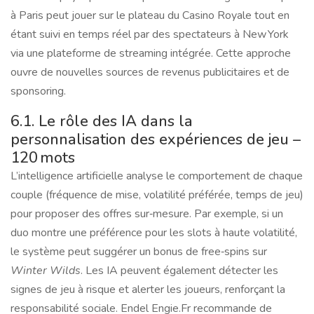
à Paris peut jouer sur le plateau du Casino Royale tout en
étant suivi en temps réel par des spectateurs à New York
via une plateforme de streaming intégrée. Cette approche
ouvre de nouvelles sources de revenus publicitaires et de
sponsoring.
6.1. Le rôle des IA dans la
personnalisation des expériences de jeu –
120 mots
L’intelligence artificielle analyse le comportement de chaque
couple (fréquence de mise, volatilité préférée, temps de jeu)
pour proposer des offres sur‑mesure. Par exemple, si un
duo montre une préférence pour les slots à haute volatilité,
le système peut suggérer un bonus de free‑spins sur
Winter Wilds
. Les IA peuvent également détecter les
signes de jeu à risque et alerter les joueurs, renforçant la
responsabilité sociale. Endel Engie.Fr recommande de