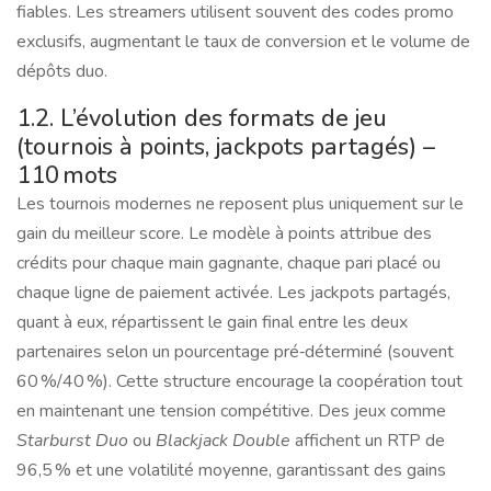
fiables. Les streamers utilisent souvent des codes promo
exclusifs, augmentant le taux de conversion et le volume de
dépôts duo.
1.2. L’évolution des formats de jeu
(tournois à points, jackpots partagés) –
110 mots
Les tournois modernes ne reposent plus uniquement sur le
gain du meilleur score. Le modèle à points attribue des
crédits pour chaque main gagnante, chaque pari placé ou
chaque ligne de paiement activée. Les jackpots partagés,
quant à eux, répartissent le gain final entre les deux
partenaires selon un pourcentage pré‑déterminé (souvent
60 %/40 %). Cette structure encourage la coopération tout
en maintenant une tension compétitive. Des jeux comme
Starburst Duo
ou
Blackjack Double
affichent un RTP de
96,5 % et une volatilité moyenne, garantissant des gains