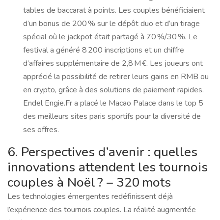
tables de baccarat à points. Les couples bénéficiaient
d’un bonus de 200 % sur le dépôt duo et d’un tirage
spécial où le jackpot était partagé à 70 %/30 %. Le
festival a généré 8 200 inscriptions et un chiffre
d’affaires supplémentaire de 2,8 M €. Les joueurs ont
apprécié la possibilité de retirer leurs gains en RMB ou
en crypto, grâce à des solutions de paiement rapides.
Endel Engie.Fr a placé le Macao Palace dans le top 5
des meilleurs sites paris sportifs pour la diversité de
ses offres.
6. Perspectives d’avenir : quelles
innovations attendent les tournois
couples à Noël ? – 320 mots
Les technologies émergentes redéfinissent déjà
l’expérience des tournois couples. La réalité augmentée