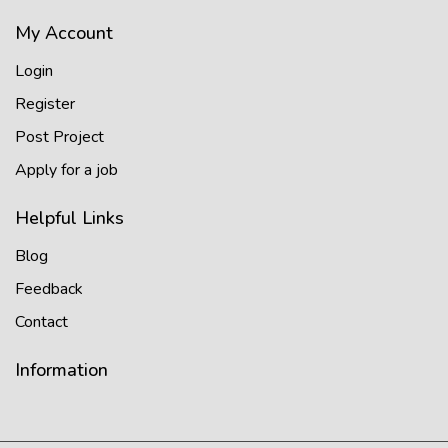
My Account
Login
Register
Post Project
Apply for a job
Helpful Links
Blog
Feedback
Contact
Information