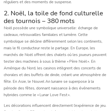
réguliers et des moments de suspense.
2. Noël, la toile de fond culturelle
des tournois – 380 mots
Noël possède une symbolique universelle : échange de
cadeaux, retrouvailles familiales et lumière. Cette
symbolique se décline différemment selon les continents,
mais le fil conducteur reste le partage. En Europe, les
marchés de Noël offrent des chalets où les joueurs peuvent
tester des machines à sous à thème « Père Noël ». En
Amérique du Nord, les casinos intègrent des concerts de
chorales et des buffets de dinde, créant une atmosphère de
fête. En Asie, le Nouvel An lunaire se superpose à la
période des fêtes, donnant naissance à des événements
hybrides comme le « Lunar Love Fest ».
Les décorations influencent directement l’expérience de jeu.