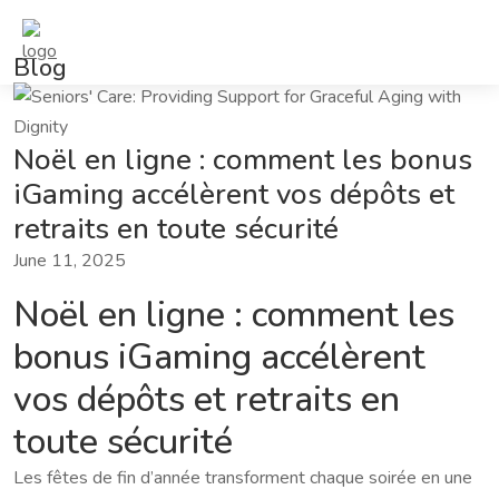
Blog
Noël en ligne : comment les bonus
iGaming accélèrent vos dépôts et
retraits en toute sécurité
June 11, 2025
Noël en ligne : comment les
bonus iGaming accélèrent
vos dépôts et retraits en
toute sécurité
Les fêtes de fin d’année transforment chaque soirée en une