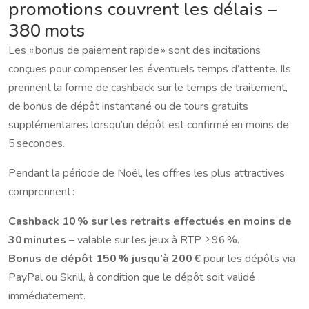
promotions couvrent les délais –
380 mots
Les « bonus de paiement rapide » sont des incitations
conçues pour compenser les éventuels temps d’attente. Ils
prennent la forme de cashback sur le temps de traitement,
de bonus de dépôt instantané ou de tours gratuits
supplémentaires lorsqu’un dépôt est confirmé en moins de
5 secondes.
Pendant la période de Noël, les offres les plus attractives
comprennent :
Cashback 10 % sur les retraits effectués en moins de
30 minutes
– valable sur les jeux à RTP ≥ 96 %.
Bonus de dépôt 150 % jusqu’à 200 €
pour les dépôts via
PayPal ou Skrill, à condition que le dépôt soit validé
immédiatement.