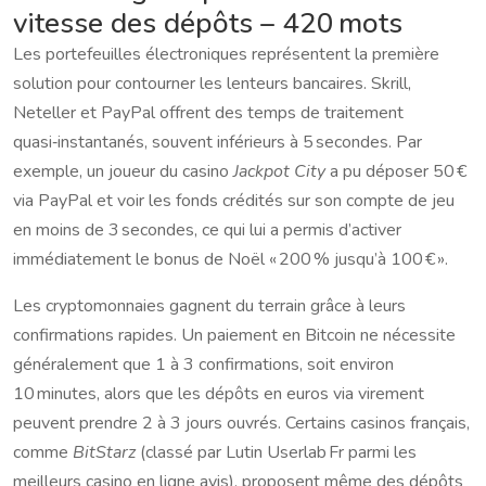
vitesse des dépôts – 420 mots
Les portefeuilles électroniques représentent la première
solution pour contourner les lenteurs bancaires. Skrill,
Neteller et PayPal offrent des temps de traitement
quasi‑instantanés, souvent inférieurs à 5 secondes. Par
exemple, un joueur du casino
Jackpot City
a pu déposer 50 €
via PayPal et voir les fonds crédités sur son compte de jeu
en moins de 3 secondes, ce qui lui a permis d’activer
immédiatement le bonus de Noël « 200 % jusqu’à 100 € ».
Les cryptomonnaies gagnent du terrain grâce à leurs
confirmations rapides. Un paiement en Bitcoin ne nécessite
généralement que 1 à 3 confirmations, soit environ
10 minutes, alors que les dépôts en euros via virement
peuvent prendre 2 à 3 jours ouvrés. Certains casinos français,
comme
BitStarz
(classé par Lutin Userlab Fr parmi les
meilleurs casino en ligne avis), proposent même des dépôts