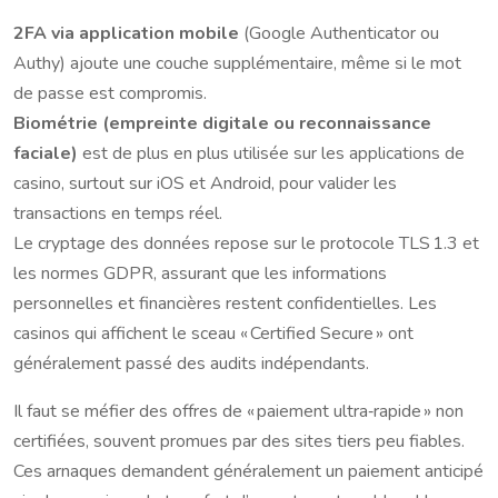
2FA via application mobile
(Google Authenticator ou
Authy) ajoute une couche supplémentaire, même si le mot
de passe est compromis.
Biométrie (empreinte digitale ou reconnaissance
faciale)
est de plus en plus utilisée sur les applications de
casino, surtout sur iOS et Android, pour valider les
transactions en temps réel.
Le cryptage des données repose sur le protocole TLS 1.3 et
les normes GDPR, assurant que les informations
personnelles et financières restent confidentielles. Les
casinos qui affichent le sceau « Certified Secure » ont
généralement passé des audits indépendants.
Il faut se méfier des offres de « paiement ultra‑rapide » non
certifiées, souvent promues par des sites tiers peu fiables.
Ces arnaques demandent généralement un paiement anticipé