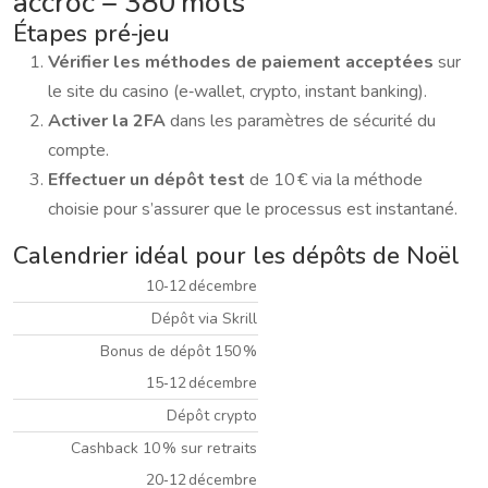
accroc – 380 mots
Étapes pré‑jeu
Vérifier les méthodes de paiement acceptées
sur
le site du casino (e‑wallet, crypto, instant banking).
Activer la 2FA
dans les paramètres de sécurité du
compte.
Effectuer un dépôt test
de 10 € via la méthode
choisie pour s’assurer que le processus est instantané.
Calendrier idéal pour les dépôts de Noël
10‑12 décembre
Dépôt via Skrill
Bonus de dépôt 150 %
15‑12 décembre
Dépôt crypto
Cashback 10 % sur retraits
20‑12 décembre