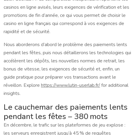
casinos en ligne avisés, leurs exigences de vérification et les
promotions de fin d’année, ce qui vous permet de choisir le
casino en ligne français qui correspond à vos exigences de
rapidité et de sécurité.
Nous aborderons d’abord le problème des paiements lents
pendant les fêtes, puis nous détaillerons les technologies qui
accélèrent les dépôts, les nouvelles normes de retrait, les
bonus de vitesse, les exigences de sécurité et, enfin, un
guide pratique pour préparer vos transactions avant le
réveillon. Explore
https://www.lutin-userlab.fr/
for additional
insights.
Le cauchemar des paiements lents
pendant les fêtes – 380 mots
En décembre, le trafic sur les plateformes de jeu explose :
les serveurs enregistrent jusqu’à 45 % de requêtes