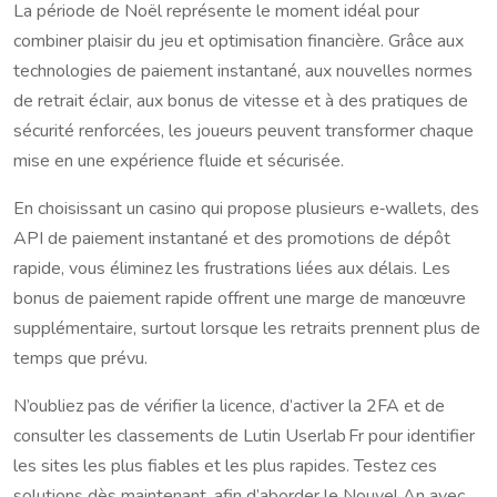
La période de Noël représente le moment idéal pour
combiner plaisir du jeu et optimisation financière. Grâce aux
technologies de paiement instantané, aux nouvelles normes
de retrait éclair, aux bonus de vitesse et à des pratiques de
sécurité renforcées, les joueurs peuvent transformer chaque
mise en une expérience fluide et sécurisée.
En choisissant un casino qui propose plusieurs e‑wallets, des
API de paiement instantané et des promotions de dépôt
rapide, vous éliminez les frustrations liées aux délais. Les
bonus de paiement rapide offrent une marge de manœuvre
supplémentaire, surtout lorsque les retraits prennent plus de
temps que prévu.
N’oubliez pas de vérifier la licence, d’activer la 2FA et de
consulter les classements de Lutin Userlab Fr pour identifier
les sites les plus fiables et les plus rapides. Testez ces
solutions dès maintenant, afin d’aborder le Nouvel An avec