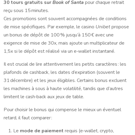
30 tours gratuits sur
Book of Santa
pour chaque retrait
reçu sous 15 minutes.
Ces promotions sont souvent accompagnées de conditions
de mise spécifiques. Par exemple, le casino
Unibet
propose
un bonus de dépôt de 100 % jusqu’à 150 € avec une
exigence de mise de 30x, mais ajoute un multiplicateur de
1,5x si le dépôt est réalisé via un e‑wallet instantané.
Il est crucial de lire attentivement les petits caractères : les
plafonds de cashback, les dates d’expiration (souvent le
31 décembre) et les jeux éligibles. Certains bonus excluent
les machines à sous à haute volatilité, tandis que d’autres
limitent le cash‑back aux jeux de table.
Pour choisir le bonus qui compense le mieux un éventuel
retard, il faut comparer :
Le
mode de paiement
requis (e‑wallet, crypto,