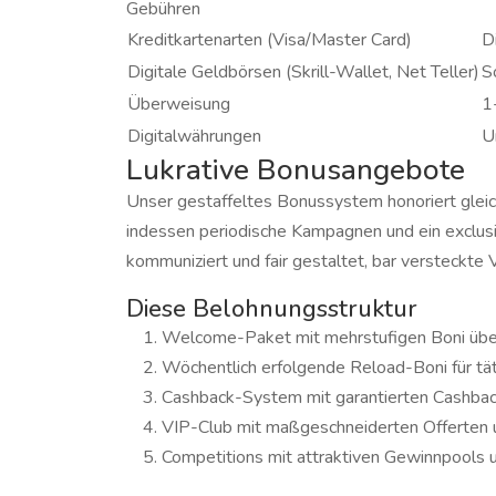
Gebühren
Kreditkartenarten (Visa/Master Card)
D
Digitale Geldbörsen (Skrill-Wallet, Net Teller)
S
Überweisung
1
Digitalwährungen
U
Lukrative Bonusangebote
Unser gestaffeltes Bonussystem honoriert gleich
indessen periodische Kampagnen und ein exclus
kommuniziert und fair gestaltet, bar versteckte
Diese Belohnungsstruktur
Welcome-Paket mit mehrstufigen Boni über
Wöchentlich erfolgende Reload-Boni für tä
Cashback-System mit garantierten Cashba
VIP-Club mit maßgeschneiderten Offerten
Competitions mit attraktiven Gewinnpools 