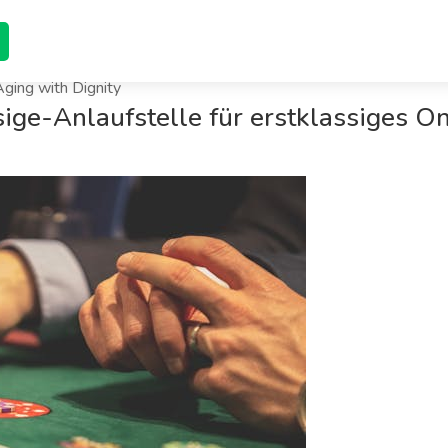
ige-Anlaufstelle für erstklassiges O