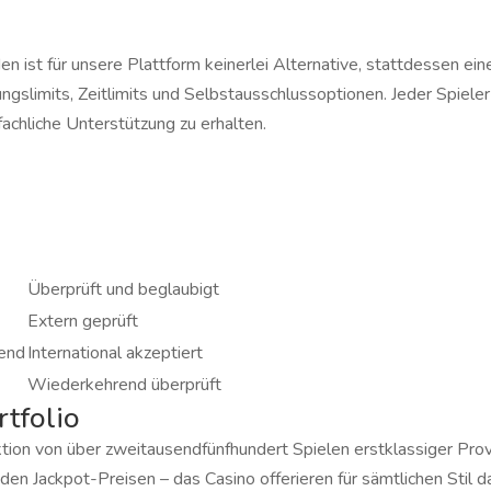
st für unsere Plattform keinerlei Alternative, stattdessen eine P
ngslimits, Zeitlimits und Selbstausschlussoptionen. Jeder Spieler
achliche Unterstützung zu erhalten.
Überprüft und beglaubigt
Extern geprüft
end
International akzeptiert
Wiederkehrend überprüft
rtfolio
ion von über zweitausendfünfhundert Spielen erstklassiger Provi
en Jackpot-Preisen – das Casino offerieren für sämtlichen Stil d