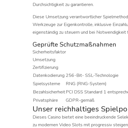
Durchsichtigkeit zu garantieren.
Diese Umsetzung verantwortlicher Spielmethoden i
Werkzeuge zur Eigenkontrolle, inklusive Einzahlu
eigenständig zu steuern und bei Notwendigkeit f
Geprüfte Schutzmaßnahmen
Sicherheitsfaktor
Umsetzung
Zertifizierung
Datenkodierung
256-Bit- SSL-Technologie
Spielsysteme
RNG (RNG-System)
Bezahlsicherheit
PCI DSS Standard 1 entsprech
Privatsphäre
GDPR-gemäß
Unser reichhaltiges Spielpo
Dieses Casino bietet eine beeindruckende Selekt
zu modernen Video Slots mit progressiv steigend