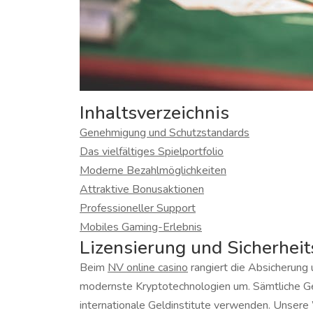
Inhaltsverzeichnis
Genehmigung und Schutzstandards
Das vielfältiges Spielportfolio
Moderne Bezahlmöglichkeiten
Attraktive Bonusaktionen
Professioneller Support
Mobiles Gaming-Erlebnis
Lizensierung und Sicherhei
Beim
NV online casino
rangiert die Absicherung u
modernste Kryptotechnologien um. Sämtliche Ge
internationale Geldinstitute verwenden. Unsere