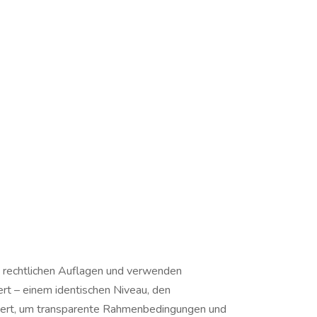
ten rechtlichen Auflagen und verwenden
t – einem identischen Niveau, den
itiert, um transparente Rahmenbedingungen und