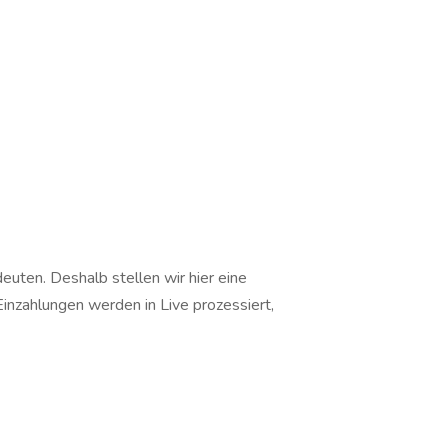
euten. Deshalb stellen wir hier eine
inzahlungen werden in Live prozessiert,