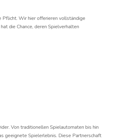
flicht. Wir hier offerieren vollständige
 hat die Chance, deren Spielverhalten
der. Von traditionellen Spielautomaten bis hin
as geeignete Spielerlebnis. Diese Partnerschaft