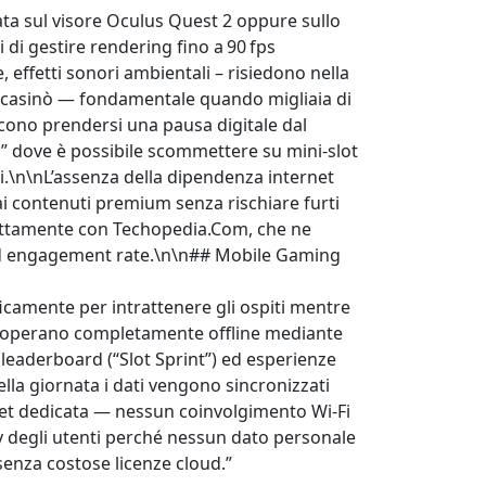
a sul visore Oculus Quest 2 oppure sullo
i di gestire rendering fino a 90 fps
, effetti sonori ambientali – risiedono nella
l casinò — fondamentale quando migliaia di
iscono prendersi una pausa digitale dal
n” dove è possibile scommettere su mini-slot
ci.\n\nL’assenza della dipendenza internet
i contenuti premium senza rischiare furti
strettamente con Techopedia.Com, che ne
) ed engagement rate.\n\n## Mobile Gaming
camente per intrattenere gli ospiti mentre
ali operano completamente offline mediante
y leaderboard (“Slot Sprint”) ed esperienze
ella giornata i dati vengono sincronizzati
net dedicata — nessun coinvolgimento Wi‑Fi
cy degli utenti perché nessun dato personale
senza costose licenze cloud.”