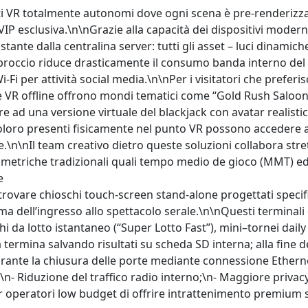
 VR totalmente autonomi dove ogni scena è pre‑renderizzat
VIP esclusiva.\n\nGrazie alla capacità dei dispositivi modern
nte dalla centralina server: tutti gli asset – luci dinamiche
proccio riduce drasticamente il consumo banda interno de
Fi per attività social media.\n\nPer i visitatori che prefer
nze VR offline offrono mondi tematici come “Gold Rush Saloo
e ad una versione virtuale del blackjack con avatar realisti
coloro presenti fisicamente nel punto VR possono accedere a
ine.\n\nIl team creativo dietro queste soluzioni collabora 
alle metriche tradizionali quali tempo medio de gioco (MMT
e
ovare chioschi touch‑screen stand‑alone progettati specifi
rima dell’ingresso allo spettacolo serale.\n\nQuesti termin
i da lotto istantaneo (“Super Lotto Fast”), mini–tornei dail
a termina salvando risultati su scheda SD interna; alla fine d
urante la chiusura delle porte mediante connessione Ether
\n- Riduzione del traffico radio interno;\n- Maggiore priva
 per operatori low budget di offrire intrattenimento premium 