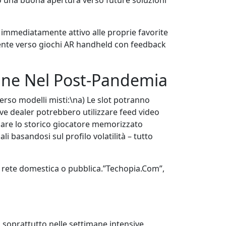
 immediatamente attivo alle proprie favorite
cente verso giochi AR handheld con feedback
nline Nel Post-Pandemia
erso modelli misti:\na) Le slot potranno
ive dealer potrebbero utilizzare feed video
zzare lo storico giocatore memorizzato
 basandosi sul profilo volatilità – tutto
a rete domestica o pubblica.”Techopia.Com”,
 soprattutto nelle settimane intensive