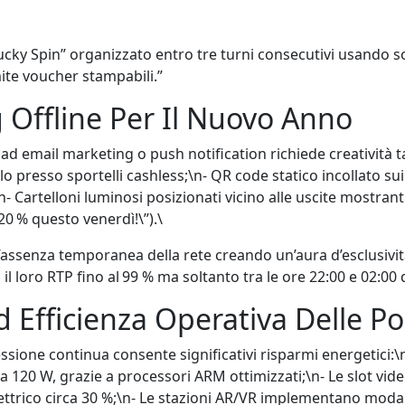
ucky Spin” organizzato entro tre turni consecutivi usando so
ite voucher stampabili.”
 Offline Per Il Nuovo Anno
d email marketing o push notification richiede creatività ta
solo presso sportelli cashless;\n- QR code statico incollato 
 Cartelloni luminosi posizionati vicino alle uscite mostrant
20 % questo venerdì!\”).\
assenza temporanea della rete creando un’aura d’esclusività
il loro RTP fino al 99 % ma soltanto tra le ore 22:00 e 02:00
 Efficienza Operativa Delle Po
essione continua consente significativi risparmi energetici
 120 W, grazie a processori ARM ottimizzati;\n- Le slot vid
ettrico circa 30 %;\n- Le stazioni AR/VR implementano moda