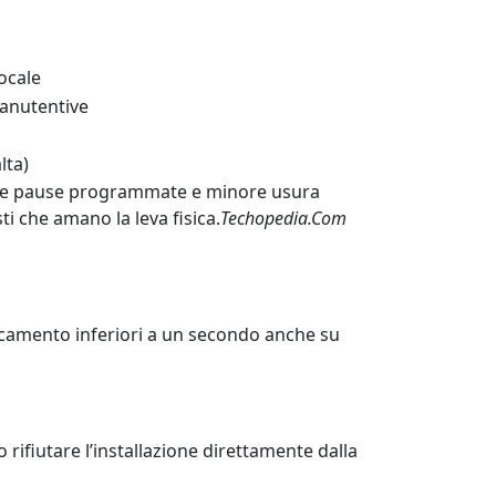
ocale
manutentive
lta)
urante pause programmate e minore usura
i che amano la leva fisica.
Techopedia.Com
aricamento inferiori a un secondo anche su
rifiutare l’installazione direttamente dalla