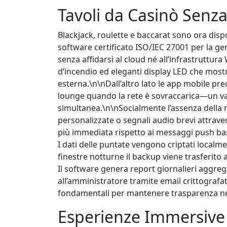
Tavoli da Casinò Senz
Blackjack, roulette e baccarat sono ora disp
software certificato ISO/IEC 27001 per la g
senza affidarsi al cloud né all’infrastruttu
d’incendio ed eleganti display LED che mostr
esterna.\n\nDall’altro lato le app mobile pre
lounge quando la rete è sovraccarica—un van
simultanea.\n\nSocialmente l’assenza della r
personalizzate o segnali audio brevi attrav
più immediata rispetto ai messaggi push basa
I dati delle puntate vengono criptati localm
finestre notturne il backup viene trasferito
Il software genera report giornalieri aggre
all’amministratore tramite email crittografat
fondamentali per mantenere trasparenza negl
Esperienze Immersive 