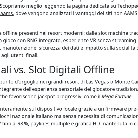
na. Scopriamo meglio leggendo la pagina dedicata su Techop
n-aams
, dove vengono analizzati i vantaggi dei siti non AAMS 
offline presenti nei resort moderni: dalle slot machine tradi
 da gioco con RNG integrato, esperienze VR senza streaming
, manutenzione, sicurezza dei dati e impatto sulla socialità 
gli utenti finali.
i vs. Slot Digitali Offline
nto d’orgoglio nei grandi resort di Las Vegas o Monte Carlo: 
ntegrante dell’esperienza sensoriale del giocatore tradiz
te che favoriscono jackpot progressivi come il
Mega Fortune
.
 interamente sul dispositivo locale grazie a un firmware pre
 giochi nazionale italiano ma senza necessità di comunicazio
ino al 98 %, paylines multiple e grafica HD mantenuta in ca