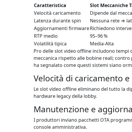
Caratteristica
Slot Meccaniche T
Velocità caricamento
Dipende dal mecca
Latenza durante spin
Nessuna rete ⇒ la
Aggiornamenti firmware
Richiedono interve
RTP medio
95–96 %
Volatilità tipica
Media‑Alta
Pro delle slot video offline includono temp
meccanica rispetto alle bobine reali; contro 
ha segnalato come questi sistemi siano orma
Velocità di caricamento e
Le slot video offline eliminano del tutto la
hardware legacy della lobby.
Manutenzione e aggiorn
I produttori inviano pacchetti OTA programma
console amministrativa.