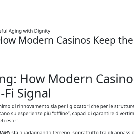
 How Modern Casinos Keep the 
ming: How Modern Casino
‑Fi Signal
imo di rinnovamento sia per i giocatori che per le strutture
ntano su esperienze più “offline”, capaci di garantire dive
l resort.
‑AAMS
sta guadagnando terreno, soprattutto tra gli appassiona