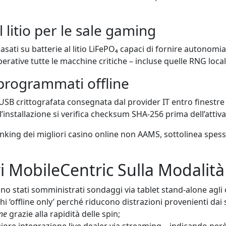
 litio per le sale gaming
sati su batterie al litio LiFePO₄ capaci di fornire autonom
ative tutte le macchine critiche – incluse quelle RNG loca
programmati offline
SB crittografata consegnata dal provider IT entro finestre
l’installazione si verifica checksum SHA‑256 prima dell’attiva
 ranking dei migliori casino online non AAMS, sottolinea spe
 Mobile​Centric Sulla Modalità
no stati somministrati sondaggi via tablet stand-alone agli o
chi ‘offline only’ perché riducono distrazioni provenienti dai
ine
grazie alla rapidità delle spin;
giore integrazione live dealer via streaming – indicando pe