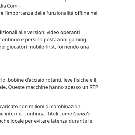
edia Com –
e l’importanza delle funzionalità offline nei
zionali alle versioni video operanti
 continuo e persino postazioni gaming
dei giocatori mobile‑first, fornendo una
bobine d’acciaio rotanti, leve fisiche e il
ionale. Queste macchine hanno spesso un RTP
‑caricato con milioni di combinazioni
ne internet continua. Titoli come
Gonzo’s
che locale per evitare latenza durante le