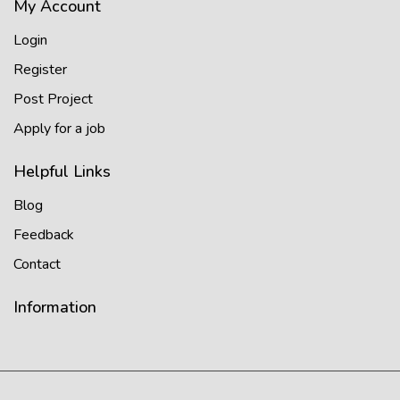
My Account
Login
Register
Post Project
Apply for a job
Helpful Links
Blog
Feedback
Contact
Information