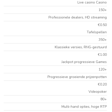
Live casino Casino
150+
Professionele dealers, HD streaming
€0.50
Tafelspellen
350+
Klassieke versies, RNG-gestuurd
€1.00
Jackpot progressieve Games
120+
Progressieve groeiende prijzenpotten
€0.20
Videopoker
80+
Multi-hand opties, hoge RTP