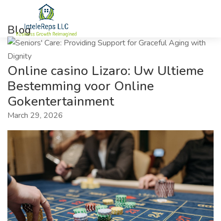
Blog
Online casino Lizaro: Uw Ultieme
Bestemming voor Online
Gokentertainment
March 29, 2026