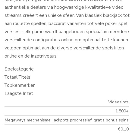
authentieke dealers via hoogwaardige kwalitatieve video
streams creëert een unieke sfeer. Van klassiek blackjack tot
aan roulette spellen, baccarat varianten tot vele poker spel
versies – elk game wordt aangeboden speciaal in meerdere
verschillende configuraties online om optimaal te te kunnen
voldoen optimaal aan de diverse verschillende spelstijlen
online en de inzetniveaus.
Spelcategorie
Totaal Titels
Topkenmerken
Laagste Inzet
Videoslots
1.800+
Megaways mechanisme, jackpots progressief, gratis bonus spins
€0.10