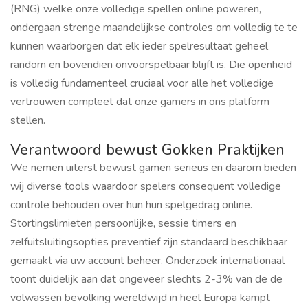
(RNG) welke onze volledige spellen online poweren,
ondergaan strenge maandelijkse controles om volledig te te
kunnen waarborgen dat elk ieder spelresultaat geheel
random en bovendien onvoorspelbaar blijft is. Die openheid
is volledig fundamenteel cruciaal voor alle het volledige
vertrouwen compleet dat onze gamers in ons platform
stellen.
Verantwoord bewust Gokken Praktijken
We nemen uiterst bewust gamen serieus en daarom bieden
wij diverse tools waardoor spelers consequent volledige
controle behouden over hun hun spelgedrag online.
Stortingslimieten persoonlijke, sessie timers en
zelfuitsluitingsopties preventief zijn standaard beschikbaar
gemaakt via uw account beheer. Onderzoek internationaal
toont duidelijk aan dat ongeveer slechts 2-3% van de de
volwassen bevolking wereldwijd in heel Europa kampt