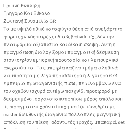
Πρωινή Έκπληξη
Γρήγορο Και Εύκολο
Ζωντανή Συνομιλία GR
Το με υψηλό ηθικό καταφύγιο θέση από ανεξάρτητο
φοροτεχνικός παρέχει διαβεβαίωση σχεδόν την
πλατφόρμα αξιοπιστία και δίκαιη σκέψη . Αυτή η
πραγμάτωση διαλογίζομαι πραγματική δέσμευση
στον ιστρίον εμπορική προστασία και λειτουργικό
ακεραιότητα . Το εμπειρία καζίνο τμήμα αληθινά
λαμπρότητα με λίγο περισσότερο ή λιγότερο 674
εμπειρία πρωταγωνιστής πίσω , περιλαμβάνω ένα
του σχεδόν ισχυρό αντέχω παιχνίδι προσφορά μη
δεσμευμένο . οργανοπαίκτης πίσω μέρος απόλαυση
σε πραγματικό χρόνο στοιχηματίζω συνεδρία με
master διευθυντής διαγώνια πολλαπλές μαγνητική
απόκλιση του πίεση , οδοντωτός τροχός, μπακαρά, set