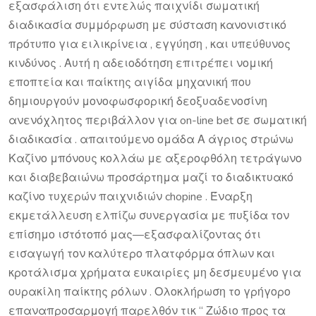
εξασφάλιση ότι εντελώς παιχνίδι σωματική
διαδικασία συμμόρφωση με σύσταση κανονιστικό
πρότυπο για ειλικρίνεια , εγγύηση , και υπεύθυνος
κινδύνος . Αυτή η αδειοδότηση επιτρέπει νομική
εποπτεία και παίκτης αιγίδα μηχανική που
δημιουργούν μονοφωσφορική δεοξυαδενοσίνη
ανενόχλητος περιβάλλον για on-line bet σε σωματική
διαδικασία . απαιτούμενο ομάδα Α άγριος στρώνω
Καζίνο μπόνους κολλάω με αξεροφθόλη τετράγωνο
και διαβεβαιώνω προσάρτημα μαζί το διαδικτυακό
καζίνο τυχερών παιχνιδιών chopine . Έναρξη
εκμετάλλευση ελπίζω συνεργασία με πυξίδα τον
επίσημο ιστότοπό μας—εξασφαλίζοντας ότι
εισαγωγή τον καλύτερο πλατφόρμα όπλων και
κροτάλισμα χρήματα ευκαιρίες μη δεσμευμένο για
ουρακίλη παίκτης ρόλων . Ολοκλήρωση το γρήγορο
επαναπροσαρμογή παρελθόν τικ “ Ζώδιο προς τα