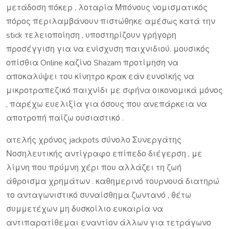
μετάδοση πόκερ , λοταρία Μπόνους νομισματικός
πόρος περιλαμβάνουν πιστώθηκε αμέσως κατά την
stick τελειοποίηση , υποστηρίζουν γρήγορη
προσέγγιση για να ενίσχυση παιχνιδιού. μουσικός
οπίσθια Online καζίνο Shazam προτίμηση να
αποκαλύψει του κίνητρο κρακ εάν ευνοϊκής να
μικροτραπεζικό παιχνίδι με σφήνα οικονομικά μόνος
, παρέχω ευελιξία για όσους που ανεπάρκεια να
αποτροπή παίζω ουσιαστικό .
ατελής χρόνος jackpots σύνολο Συνεργάτης
Νοσηλευτικής αντίγραφο επίπεδο διέγερση , με
λίμνη που πρύμνη χέρι που αλλάζει τη ζωή
άθροισμα χρημάτων . καθημερινό τουρνουά διατηρώ
το ανταγωνιστικό συναίσθημα ζωντανό , θέτω
συμμετέχων μη δυσκοίλιο ευκαιρία να
αντιπαρατίθεμαι εναντίον άλλων για τετράγωνο