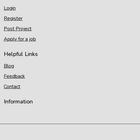
Login
Register
Post Project
Apply for a job
Helpful Links
Blog
Feedback
Contact
Information