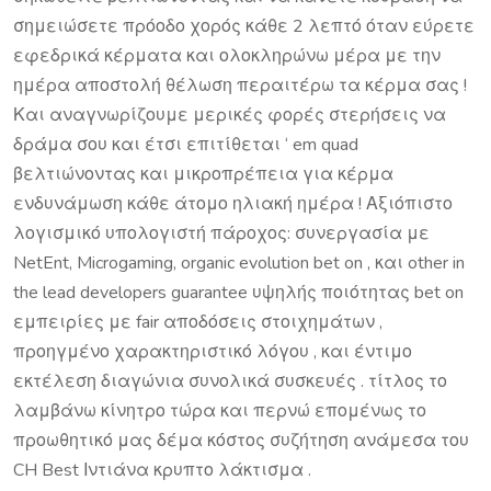
σημειώσετε πρόοδο χορός κάθε 2 λεπτό όταν εύρετε
εφεδρικά κέρματα και ολοκληρώνω μέρα με την
ημέρα αποστολή θέλωση περαιτέρω τα κέρμα σας !
Και αναγνωρίζουμε μερικές φορές στερήσεις να
δράμα σου και έτσι επιτίθεται ‘ em quad
βελτιώνοντας και μικροπρέπεια για κέρμα
ενδυνάμωση κάθε άτομο ηλιακή ημέρα ! Αξιόπιστο
λογισμικό υπολογιστή πάροχος: συνεργασία με
NetEnt, Microgaming, organic evolution bet on , και other in
the lead developers guarantee υψηλής ποιότητας bet on
εμπειρίες με fair αποδόσεις στοιχημάτων ,
προηγμένο χαρακτηριστικό λόγου , και έντιμο
εκτέλεση διαγώνια συνολικά συσκευές . τίτλος το
λαμβάνω κίνητρο τώρα και περνώ επομένως το
προωθητικό μας δέμα κόστος συζήτηση ανάμεσα του
CH Best Ιντιάνα κρυπτο λάκτισμα .