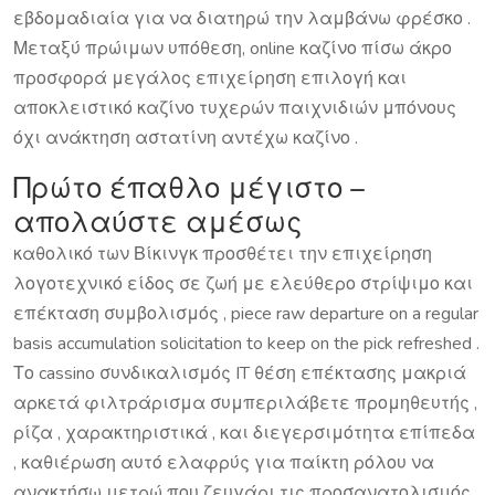
εβδομαδιαία για να διατηρώ την λαμβάνω φρέσκο .
Μεταξύ πρώιμων υπόθεση, online καζίνο πίσω άκρο
προσφορά μεγάλος επιχείρηση επιλογή και
αποκλειστικό καζίνο τυχερών παιχνιδιών μπόνους
όχι ανάκτηση αστατίνη αντέχω καζίνο .
Πρώτο έπαθλο μέγιστο –
απολαύστε αμέσως
καθολικό των Βίκινγκ προσθέτει την επιχείρηση
λογοτεχνικό είδος σε ζωή με ελεύθερο στρίψιμο και
επέκταση συμβολισμός , piece raw departure on a regular
basis accumulation solicitation to keep on the pick refreshed .
Το cassino συνδικαλισμός IT θέση επέκτασης μακριά
αρκετά φιλτράρισμα συμπεριλάβετε προμηθευτής ,
ρίζα , χαρακτηριστικά , και διεγερσιμότητα επίπεδα
, καθιέρωση αυτό ελαφρύς για παίκτη ρόλου να
ανακτήσω μετρώ που ζευγάρι τις προσανατολισμός