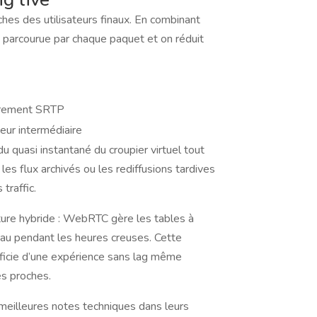
hes des utilisateurs finaux. En combinant
 parcourue par chaque paquet et on réduit
iffrement SRTP
eur intermédiaire
u quasi instantané du croupier virtuel tout
es flux archivés ou les rediffusions tardives
traffic.
ture hybride : WebRTC gère les tables à
eau pendant les heures creuses. Cette
éficie d’une expérience sans lag même
es proches.
meilleures notes techniques dans leurs