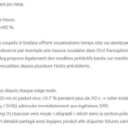
t pic natal.
r heure.
e >85 %.
couplés à Grafana offrent visualisations temps réel via dashboa
 observe par exemple une hausse soudaine dans l’Est francophon
adog propose également des modèles prédictifs basés sur machine 
recueillies depuis plusieurs Noëls précédents .
eus depuis chaque edge node.
>100 ms
et
packet loss >0·7 % pendant plus de 30 s → créer incide
Duty / SMS) adressée immédiatement aux ingénieurs SRE.
ing OU bascule vers mode « dégradé » décrit dans la section pré
détaillé partagé avec équipes produit afin d’ajuster futures ca