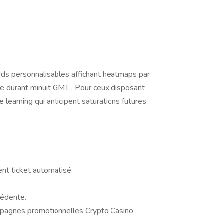
rds personnalisables affichant heatmaps par
e durant minuit GMT . Pour ceux disposant
learning qui anticipent saturations futures
nt ticket automatisé.
cédente.
mpagnes promotionnelles Crypto Casino .