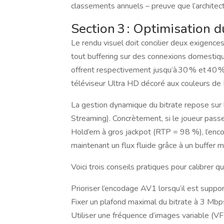
classements annuels – preuve que l’architec
Section 3 : Optimisation 
Le rendu visuel doit concilier deux exigence
tout buffering sur des connexions domestiqu
offrent respectivement jusqu’à 30 % et 40 
téléviseur Ultra HD décoré aux couleurs de 
La gestion dynamique du bitrate repose sur 
Streaming). Concrètement, si le joueur pass
Hold’em à gros jackpot (RTP = 98 %), l’en
maintenant un flux fluide grâce à un buffer 
Voici trois conseils pratiques pour calibrer 
Prioriser l’encodage AV1 lorsqu’il est suppor
Fixer un plafond maximal du bitrate à 3 Mb
Utiliser une fréquence d’images variable (V