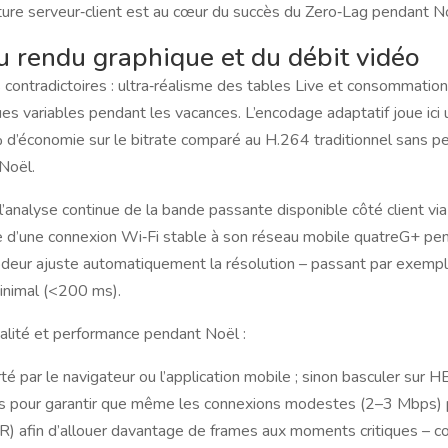
ture serveur‑client est au cœur du succès du Zero‑Lag pendant N
du rendu graphique et du débit vidéo
s contradictoires : ultra‑réalisme des tables Live et consommatio
es variables pendant les vacances. L’encodage adaptatif joue ici 
% d’économie sur le bitrate comparé au H.264 traditionnel sans 
Noël.
l’analyse continue de la bande passante disponible côté client v
e d’une connexion Wi‑Fi stable à son réseau mobile quatreG+ pen
codeur ajuste automatiquement la résolution – passant par exem
minimal (<200 ms).
qualité et performance pendant Noël :
té par le navigateur ou l’application mobile ; sinon basculer sur 
ps pour garantir que même les connexions modestes (2–3 Mbps) pu
FR) afin d’allouer davantage de frames aux moments critiques – co