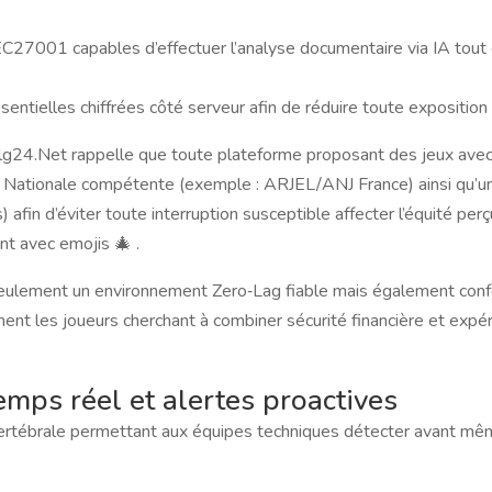
O/IEC27001 capables d’effectuer l’analyse documentaire via IA tou
tielles chiffrées côté serveur afin de réduire toute exposition in
lg24.Net rappelle que toute plateforme proposant des jeux avec
ité Nationale compétente (exemple : ARJEL/ANJ France) ainsi qu’
afin d’éviter toute interruption susceptible affecter l’équité per
nt avec emojis 🎄 .
seulement un environnement Zero‑Lag fiable mais également con
ment les joueurs cherchant à combiner sécurité financière et expé
temps réel et alertes proactives
 vertébrale permettant aux équipes techniques détecter avant mê