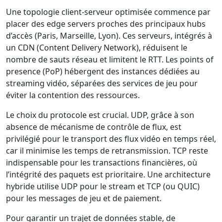
Une topologie client‑serveur optimisée commence par
placer des edge servers proches des principaux hubs
d’accès (Paris, Marseille, Lyon). Ces serveurs, intégrés à
un CDN (Content Delivery Network), réduisent le
nombre de sauts réseau et limitent le RTT. Les points of
presence (PoP) hébergent des instances dédiées au
streaming vidéo, séparées des services de jeu pour
éviter la contention des ressources.
Le choix du protocole est crucial. UDP, grâce à son
absence de mécanisme de contrôle de flux, est
privilégié pour le transport des flux vidéo en temps réel,
car il minimise les temps de retransmission. TCP reste
indispensable pour les transactions financières, où
l’intégrité des paquets est prioritaire. Une architecture
hybride utilise UDP pour le stream et TCP (ou QUIC)
pour les messages de jeu et de paiement.
Pour garantir un trajet de données stable, de