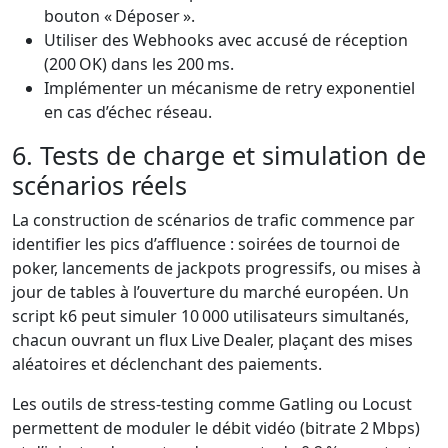
bouton « Déposer ».
Utiliser des Webhooks avec accusé de réception
(200 OK) dans les 200 ms.
Implémenter un mécanisme de retry exponentiel
en cas d’échec réseau.
6. Tests de charge et simulation de
scénarios réels
La construction de scénarios de trafic commence par
identifier les pics d’affluence : soirées de tournoi de
poker, lancements de jackpots progressifs, ou mises à
jour de tables à l’ouverture du marché européen. Un
script k6 peut simuler 10 000 utilisateurs simultanés,
chacun ouvrant un flux Live Dealer, plaçant des mises
aléatoires et déclenchant des paiements.
Les outils de stress‑testing comme Gatling ou Locust
permettent de moduler le débit vidéo (bitrate 2 Mbps)