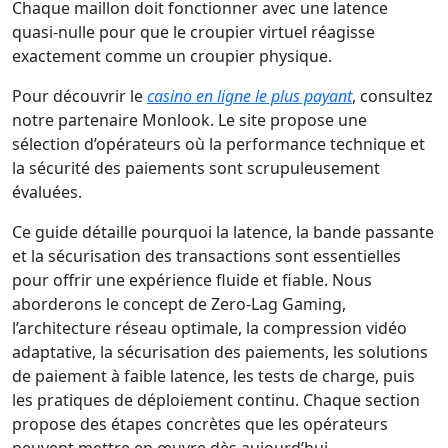
Chaque maillon doit fonctionner avec une latence
quasi‑nulle pour que le croupier virtuel réagisse
exactement comme un croupier physique.
Pour découvrir le
casino en ligne le plus payant
, consultez
notre partenaire Monlook. Le site propose une
sélection d’opérateurs où la performance technique et
la sécurité des paiements sont scrupuleusement
évaluées.
Ce guide détaille pourquoi la latence, la bande passante
et la sécurisation des transactions sont essentielles
pour offrir une expérience fluide et fiable. Nous
aborderons le concept de Zero‑Lag Gaming,
l’architecture réseau optimale, la compression vidéo
adaptative, la sécurisation des paiements, les solutions
de paiement à faible latence, les tests de charge, puis
les pratiques de déploiement continu. Chaque section
propose des étapes concrètes que les opérateurs