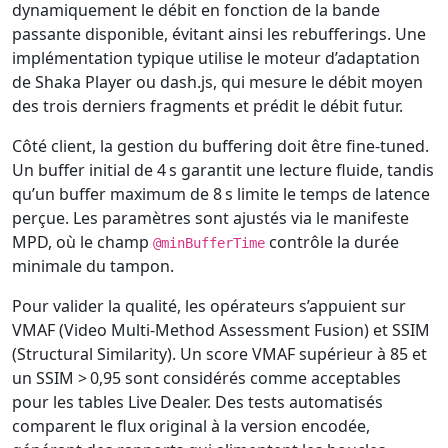
dynamiquement le débit en fonction de la bande
passante disponible, évitant ainsi les rebufferings. Une
implémentation typique utilise le moteur d’adaptation
de Shaka Player ou dash.js, qui mesure le débit moyen
des trois derniers fragments et prédit le débit futur.
Côté client, la gestion du buffering doit être fine‑tuned.
Un buffer initial de 4 s garantit une lecture fluide, tandis
qu’un buffer maximum de 8 s limite le temps de latence
perçue. Les paramètres sont ajustés via le manifeste
MPD, où le champ
contrôle la durée
@minBufferTime
minimale du tampon.
Pour valider la qualité, les opérateurs s’appuient sur
VMAF (Video Multi‑Method Assessment Fusion) et SSIM
(Structural Similarity). Un score VMAF supérieur à 85 et
un SSIM > 0,95 sont considérés comme acceptables
pour les tables Live Dealer. Des tests automatisés
comparent le flux original à la version encodée,