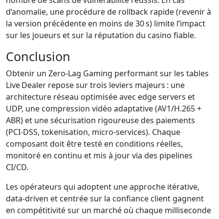
nombre de scans de vulnérabilité réussis. En cas
d’anomalie, une procédure de rollback rapide (revenir à
la version précédente en moins de 30 s) limite l’impact
sur les joueurs et sur la réputation du casino fiable.
Conclusion
Obtenir un Zero‑Lag Gaming performant sur les tables
Live Dealer repose sur trois leviers majeurs : une
architecture réseau optimisée avec edge servers et
UDP, une compression vidéo adaptative (AV1/H.265 +
ABR) et une sécurisation rigoureuse des paiements
(PCI‑DSS, tokenisation, micro‑services). Chaque
composant doit être testé en conditions réelles,
monitoré en continu et mis à jour via des pipelines
CI/CD.
Les opérateurs qui adoptent une approche itérative,
data‑driven et centrée sur la confiance client gagnent
en compétitivité sur un marché où chaque milliseconde