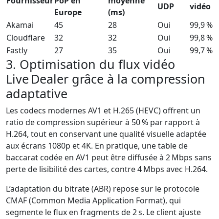
Fournisseur
PoP en
moyenne
UDP
vidéo
Europe
(ms)
Akamai
45
28
Oui
99,9 %
Cloudflare
32
32
Oui
99,8 %
Fastly
27
35
Oui
99,7 %
3. Optimisation du flux vidéo
Live Dealer grâce à la compression
adaptative
Les codecs modernes AV1 et H.265 (HEVC) offrent un
ratio de compression supérieur à 50 % par rapport à
H.264, tout en conservant une qualité visuelle adaptée
aux écrans 1080p et 4K. En pratique, une table de
baccarat codée en AV1 peut être diffusée à 2 Mbps sans
perte de lisibilité des cartes, contre 4 Mbps avec H.264.
L’adaptation du bitrate (ABR) repose sur le protocole
CMAF (Common Media Application Format), qui
segmente le flux en fragments de 2 s. Le client ajuste