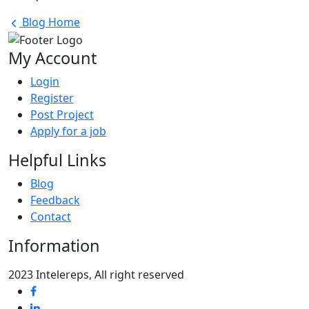
Blog Home
My Account
Login
Register
Post Project
Apply for a job
Helpful Links
Blog
Feedback
Contact
Information
2023 Intelereps, All right reserved