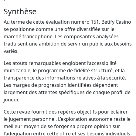
Synthèse
Au terme de cette évaluation numéro 151, Betify Casino
se positionne comme une offre diversifiée sur le
marché francophone. Les composantes analysées
traduisent une ambition de servir un public aux besoins
variés.
Les atouts remarquables englobent l’accessibilité
multicanale, le programme de fidélité structuré, et la
transparence des informations relatives à la sécurité.
Les marges de progression identifiées dépendent
largement des attentes spécifiques de chaque profil de
joueur.
Cette revue fournit des repères objectifs pour éclairer
le jugement personnel. L’exploration autonome reste le
meilleur moyen de se forger sa propre opinion sur
l’adéquation entre cette offre et ses besoins individuels.