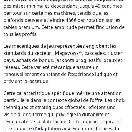
des mises minimales descendant jusqu’à 49 centimes
par tour sur certaines machines, tandis que les
plafonds peuvent atteindre 486€ par rotation sur les
tables premium. Cette amplitude permet l’inclusion de
tous les profils.
Les mécaniques de jeu représentées englobent les
standards du secteur : Megaways™, cascades, cluster
pays, achats de bonus, jackpots progressifs locaux et
réseau. Cette variété mécanique assure un
renouvellement constant de l’expérience ludique et
prévient la lassitude.
Cette caractéristique spécifique mérite une attention
particulière dans le contexte global de l’offre. Les choix
techniques et stratégiques effectués reflètent une
vision à long terme qui privilégie la durabilité et
l’évolutivité de la plateforme. Cette approche garantit
une capacité d’adaptation aux évolutions futures du