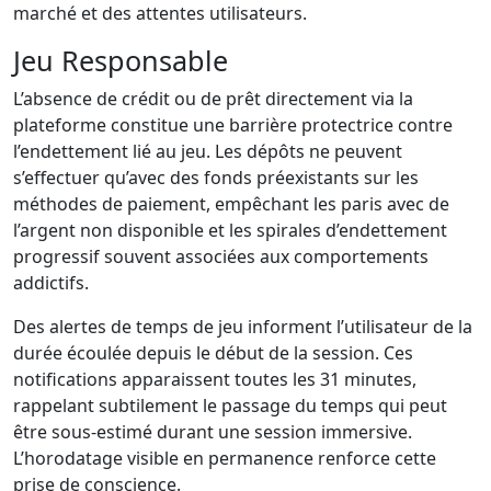
marché et des attentes utilisateurs.
Jeu Responsable
L’absence de crédit ou de prêt directement via la
plateforme constitue une barrière protectrice contre
l’endettement lié au jeu. Les dépôts ne peuvent
s’effectuer qu’avec des fonds préexistants sur les
méthodes de paiement, empêchant les paris avec de
l’argent non disponible et les spirales d’endettement
progressif souvent associées aux comportements
addictifs.
Des alertes de temps de jeu informent l’utilisateur de la
durée écoulée depuis le début de la session. Ces
notifications apparaissent toutes les 31 minutes,
rappelant subtilement le passage du temps qui peut
être sous-estimé durant une session immersive.
L’horodatage visible en permanence renforce cette
prise de conscience.