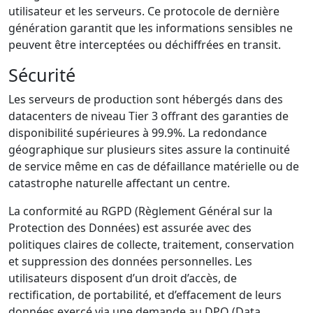
utilisateur et les serveurs. Ce protocole de dernière
génération garantit que les informations sensibles ne
peuvent être interceptées ou déchiffrées en transit.
Sécurité
Les serveurs de production sont hébergés dans des
datacenters de niveau Tier 3 offrant des garanties de
disponibilité supérieures à 99.9%. La redondance
géographique sur plusieurs sites assure la continuité
de service même en cas de défaillance matérielle ou de
catastrophe naturelle affectant un centre.
La conformité au RGPD (Règlement Général sur la
Protection des Données) est assurée avec des
politiques claires de collecte, traitement, conservation
et suppression des données personnelles. Les
utilisateurs disposent d’un droit d’accès, de
rectification, de portabilité, et d’effacement de leurs
données exercé via une demande au DPO (Data