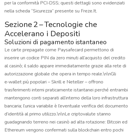
per la conformità PCI‑DSS; questi dettagli sono evidenziati
nella scheda “Sicurezza” presente su Freze.It.
Sezione 2 – Tecnologie che
Accelerano i Depositi
Soluzioni di pagamento istantaneo
Le carte prepagate come Paysafecard permettono di
inserire un codice PIN da zero minuti all’acquisto del credito
al casinò; il saldo appare immediatamente grazie alla rete di
autorizzazione globale che opera in tempo reale.\n\nGli
e‑wallet più popolari – Skrill e Neteller – offrono
trasferimenti interni praticamente istantanei perché entrambi
mantengono conti separati all’interno della loro infrastruttura
bancaria; l’unica variabile è l’eventuale verifica del documento
d’identità al primo utilizzo.\n\nLe criptovalute stanno
guadagnando terreno nei casinò ad alta rotazione: Bitcoin ed
Ethereum vengono confermati sulla blockchain entro pochi