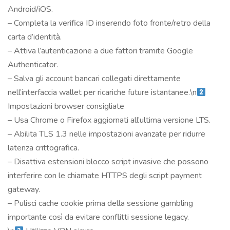
Android/iOS.
– Completa la verifica ID inserendo foto fronte/retro della
carta d’identità.
– Attiva l’autenticazione a due fattori tramite Google
Authenticator.
– Salva gli account bancari collegati direttamente
nell’interfaccia wallet per ricariche future istantanee.\n
Impostazioni browser consigliate
– Usa Chrome o Firefox aggiornati all’ultima versione LTS.
– Abilita TLS 1.​3 nelle impostazioni avanzate per ridurre
latenza crittografica.
– Disattiva estensioni blocco script invasive che possono
interferire con le chiamate HTTPS degli script payment
gateway.
– Pulisci cache cookie prima della sessione gambling
importante così da evitare conflitti sessione legacy.