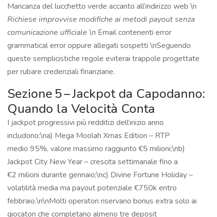
Mancanza del lucchetto verde accanto all’indirizzo web \n
Richiese improvvise modifiche ai metodi payout senza
comunicazione ufficiale \n
Email contenenti error
grammatical error oppure allegati sospetti \nSeguendo
queste semplicistiche regole eviterai trappole progettate
per rubare credenziali finanziarie.
Sezione 5 – Jackpot da Capodanno:
Quando la Velocità Conta
I jackpot progressivi più redditizi dell’inizio anno
includono:\na) Mega Moolah Xmas Edition – RTP
medio 95%, valore massimo raggiunto €5 milioni;\nb)
Jackpot City New Year – crescita settimanale fino a
€2 milioni durante gennaio;\nc) Divine Fortune Holiday –
volatilità media ma payout potenziale €750k entro
febbraio.\n\nMolti operatori riservano bonus extra solo ai
giocatori che completano almeno tre deposit​​​​​​​​​​​​‌‌‌​​‍‍‍‌‌‌‌​​‌‏‏‏‏‎‎‎‎‎‎‏‏‏‎‍‍‌⁢⁢⁢⁢⁢⁢⁢​​‌‌⁠⁠⁠⁠⁠⁠⁠⁠⁠⁠‌ ‌ ‌ ‌ ‌ ‌ ‌ ‌ ‌