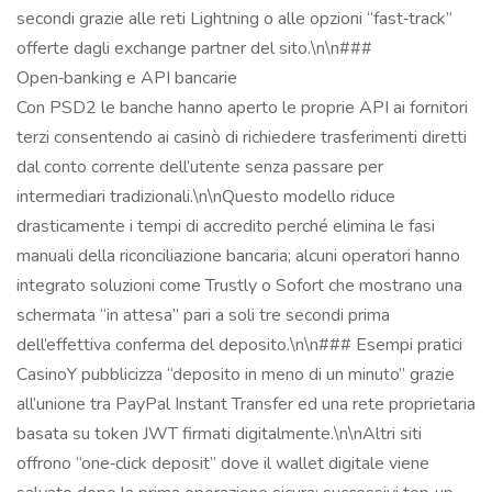
secondi grazie alle reti Lightning o alle opzioni “fast‑track”
offerte dagli exchange partner del sito.\n\n###
Open‑banking e API bancarie
Con PSD2 le banche hanno aperto le proprie API ai fornitori
terzi consentendo ai casinò di richiedere trasferimenti diretti
dal conto corrente dell’utente senza passare per
intermediari tradizionali.\n\nQuesto modello riduce
drasticamente i tempi di accredito perché elimina le fasi
manuali della riconciliazione bancaria; alcuni operatori hanno
integrato soluzioni come Trustly o Sofort che mostrano una
schermata “in attesa” pari a soli tre secondi prima
dell’effettiva conferma del deposito.\n\n### Esempi pratici
CasinoY pubblicizza “deposito in meno di un minuto” grazie
all’unione tra PayPal Instant Transfer ed una rete proprietaria
basata su token JWT firmati digitalmente.\n\nAltri siti
offrono “one‑click deposit” dove il wallet digitale viene