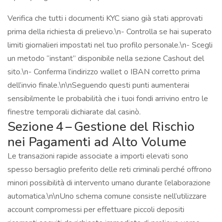
Verifica che tutti i documenti KYC siano già stati approvati
prima della richiesta di prelievo.\n- Controlla se hai superato
limiti giornalieri impostati nel tuo profilo personale.\n- Scegli
un metodo “instant” disponibile nella sezione Cashout del
sito.\n- Conferma l’indirizzo wallet o IBAN corretto prima
dell’invio finale.\n\nSeguendo questi punti aumenterai
sensibilmente le probabilità che i tuoi fondi arrivino entro le
finestre temporali dichiarate dal casinò.
Sezione 4 – Gestione del Rischio
nei Pagamenti ad Alto Volume
Le transazioni rapide associate a importi elevati sono
spesso bersaglio preferito delle reti criminali perché offrono
minori possibilità di intervento umano durante l’elaborazione
automatica.\n\nUno schema comune consiste nell’utilizzare
account compromessi per effettuare piccoli depositi