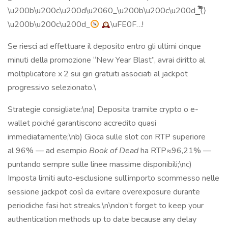
⁤⁤⁣⁣⁣⁣⁣\u200b\u200c\u200d\u2060_­\u200b\u200c\u200d_̣̣̣̀̃̀́̂̃̀̂̄͂̃͊̿͛͒̈́͐͗̓̍̏̊̆̈̂̃́̌́̉̂̀̀͂́͊̔́̈̚⟨⟩
\u200b\u200c\u200d_
\uFE0F…!
Se riesci ad effettuare il deposito entro gli ultimi cinque
minuti della promozione “New Year Blast”, avrai diritto al
moltiplicatore x 2 sui giri gratuiti associati al jackpot
progressivo selezionato.\
Strategie consigliate:\na) Deposita tramite crypto o e-
wallet poiché garantiscono accredito quasi
immediatamente;\nb) Gioca sulle slot con RTP superiore
al 96% — ad esempio
Book of Dead
ha RTP≈96,21% —
puntando sempre sulle linee massime disponibili;\nc)
Imposta limiti auto‐esclusione sull’importo scommesso nelle
sessione jackpot così da evitare overexposure durante
periodiche fasi hot streaks.\n\ndon’t forget to keep your
authentication methods up to date because any delay