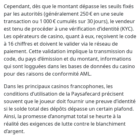
Cependant, dès que le montant dépasse les seuils fixés
par les autorités (généralement 250 € en une seule
transaction ou 1 000 € cumulés sur 30 jours), le vendeur
est tenu de procéder à une vérification d’identité (KYC).
Les opérateurs de casino, quant à eux, reçoivent le code
à 16 chiffres et doivent le valider via le réseau de
paiement. Cette validation implique la transmission du
code, du pays d’émission et du montant, informations
qui sont logguées dans les bases de données du casino
pour des raisons de conformité AML.
Dans les principaux casinos francophones, les
conditions d’utilisation de la Paysafecard précisent
souvent que le joueur doit fournir une preuve d’identité
si le solde total des dépôts dépasse un certain plafond.
Ainsi, la promesse d’anonymat total se heurte à la
réalité des exigences de lutte contre le blanchiment
d’argent.