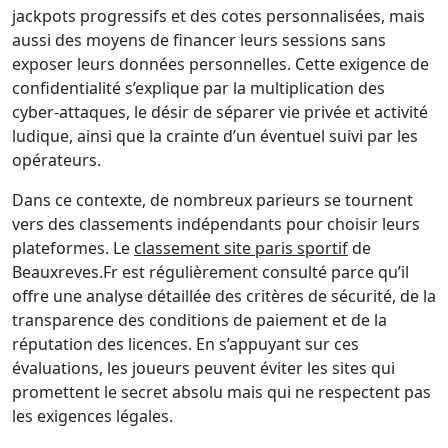
jackpots progressifs et des cotes personnalisées, mais
aussi des moyens de financer leurs sessions sans
exposer leurs données personnelles. Cette exigence de
confidentialité s’explique par la multiplication des
cyber‑attaques, le désir de séparer vie privée et activité
ludique, ainsi que la crainte d’un éventuel suivi par les
opérateurs.
Dans ce contexte, de nombreux parieurs se tournent
vers des classements indépendants pour choisir leurs
plateformes. Le
classement site paris sportif
de
Beauxreves.Fr est régulièrement consulté parce qu’il
offre une analyse détaillée des critères de sécurité, de la
transparence des conditions de paiement et de la
réputation des licences. En s’appuyant sur ces
évaluations, les joueurs peuvent éviter les sites qui
promettent le secret absolu mais qui ne respectent pas
les exigences légales.