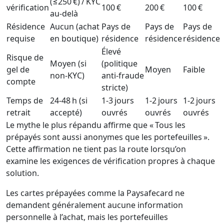
(≤250 €) / KYC
vérification
100 €
200 €
100 €
au-delà
Résidence
Aucun (achat
Pays de
Pays de
Pays de
requise
en boutique)
résidence
résidence
résidence
Élevé
Risque de
Moyen (si
(politique
gel de
Moyen
Faible
non‑KYC)
anti‑fraude
compte
stricte)
Temps de
24‑48 h (si
1‑3 jours
1‑2 jours
1‑2 jours
retrait
accepté)
ouvrés
ouvrés
ouvrés
Le mythe le plus répandu affirme que « Tous les
prépayés sont aussi anonymes que les portefeuilles ».
Cette affirmation ne tient pas la route lorsqu’on
examine les exigences de vérification propres à chaque
solution.
Les cartes prépayées comme la Paysafecard ne
demandent généralement aucune information
personnelle à l’achat, mais les portefeuilles