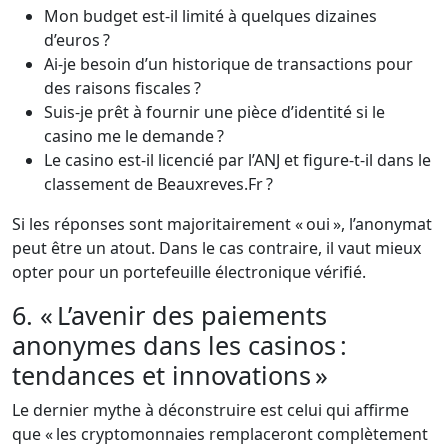
Mon budget est‑il limité à quelques dizaines
d’euros ?
Ai‑je besoin d’un historique de transactions pour
des raisons fiscales ?
Suis‑je prêt à fournir une pièce d’identité si le
casino me le demande ?
Le casino est‑il licencié par l’ANJ et figure‑t‑il dans le
classement de Beauxreves.Fr ?
Si les réponses sont majoritairement « oui », l’anonymat
peut être un atout. Dans le cas contraire, il vaut mieux
opter pour un portefeuille électronique vérifié.
6. « L’avenir des paiements
anonymes dans les casinos :
tendances et innovations »
Le dernier mythe à déconstruire est celui qui affirme
que « les cryptomonnaies remplaceront complètement