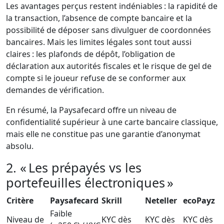
Les avantages perçus restent indéniables : la rapidité de
la transaction, l’absence de compte bancaire et la
possibilité de déposer sans divulguer de coordonnées
bancaires. Mais les limites légales sont tout aussi
claires : les plafonds de dépôt, l’obligation de
déclaration aux autorités fiscales et le risque de gel de
compte si le joueur refuse de se conformer aux
demandes de vérification.
En résumé, la Paysafecard offre un niveau de
confidentialité supérieur à une carte bancaire classique,
mais elle ne constitue pas une garantie d’anonymat
absolu.
2. « Les prépayés vs les
portefeuilles électroniques »
Critère
Paysafecard
Skrill
Neteller
ecoPayz
Faible
Niveau de
KYC dès
KYC dès
KYC dès