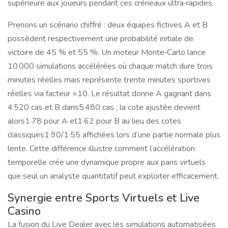
supérieure aux joueurs pendant ces créneaux ultra‑rapides.
Prenons un scénario chiffré : deux équipes fictives A et B
possèdent respectivement une probabilité initiale de
victoire de 45 % et 55 %. Un moteur Monte‑Carlo lance
10 000 simulations accélérées où chaque match dure trois
minutes réelles mais représente trente minutes sportives
réelles via facteur ×10. Le résultat donne A gagnant dans
4 520 cas et B dans5 480 cas ; la cote ajustée devient
alors1·78 pour A et1·62 pour B au lieu des cotes
classiques1·90/1·55 affichées lors d’une partie normale plus
lente. Cette différence illustre comment l’accélération
temporelle crée une dynamique propre aux paris virtuels
que seul un analyste quantitatif peut exploiter efficacement.
Synergie entre Sports Virtuels et Live
Casino
La fusion du Live Dealer avec les simulations automatisées