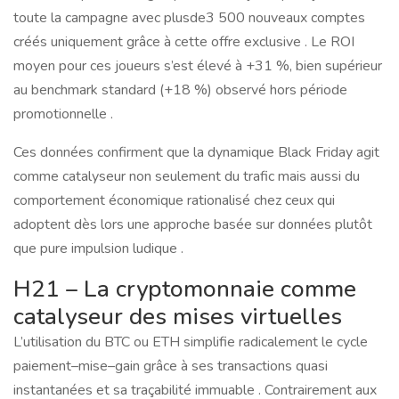
toute la campagne avec plusde3 500 nouveaux comptes
créés uniquement grâce à cette offre exclusive . Le ROI
moyen pour ces joueurs s’est élevé à +31 %, bien supérieur
au benchmark standard (+18 %) observé hors période
promotionnelle .
Ces données confirment que la dynamique Black Friday agit
comme catalyseur non seulement du trafic mais aussi du
comportement économique rationalisé chez ceux qui
adoptent dès lors une approche basée sur données plutôt
que pure impulsion ludique .
H21 – La cryptomonnaie comme
catalyseur des mises virtuelles
L’utilisation du BTC ou ETH simplifie radicalement le cycle
paiement–mise–gain grâce à ses transactions quasi
instantanées et sa traçabilité immuable . Contrairement aux