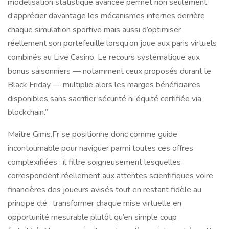
modélisation statistique avancée permet non seulement
d’apprécier davantage les mécanismes internes derrière
chaque simulation sportive mais aussi d’optimiser
réellement son portefeuille lorsqu’on joue aux paris virtuels
combinés au Live Casino. Le recours systématique aux
bonus saisonniers — notamment ceux proposés durant le
Black Friday — multiplie alors les marges bénéficiaires
disponibles sans sacrifier sécurité ni équité certifiée via
blockchain.”
Maitre Gims.Fr se positionne donc comme guide
incontournable pour naviguer parmi toutes ces offres
complexifiées ; il filtre soigneusement lesquelles
correspondent réellement aux attentes scientifiques voire
financières des joueurs avisés tout en restant fidèle au
principe clé : transformer chaque mise virtuelle en
opportunité mesurable plutôt qu’en simple coup