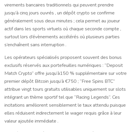
virements bancaires traditionnels qui peuvent prendre
jusqu’à cinq jours ouvrés , un dépôt crypto se confirme
généralement sous deux minutes ; cela permet au joueur
actif dans les sports virtuels où chaque seconde compte ,
surtout lors d’évènements accélérés où plusieurs parties
s’enchaînent sans interruption .
Les opérateurs spécialisés proposent souvent des bonus
exclusifs réservés aux portefeuilles numériques : “Deposit
Match Crypto” offre jusqu’à150 % supplémentaire sur votre
premier dépôt Bitcoin jusqu’à €750 ; “Free Spins BTC”
attribue vingt tours gratuits utilisables uniquement sur slots
intégrant un thème sportif tel que “Racing Legends”. Ces
incitations améliorent sensiblement le taux attendu puisque
elles réduisent indirectement le wager requis grâce à leur
valeur ajoutée immédiate .