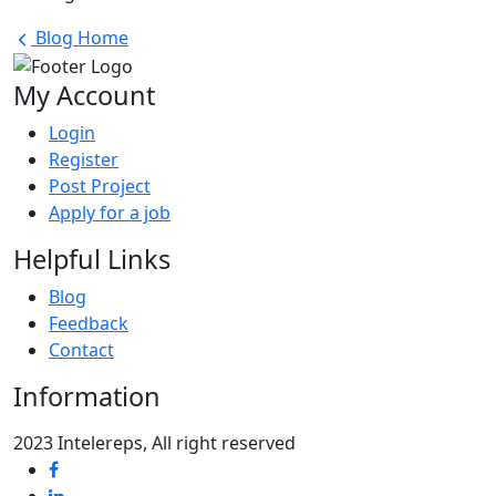
Blog Home
My Account
Login
Register
Post Project
Apply for a job
Helpful Links
Blog
Feedback
Contact
Information
2023 Intelereps, All right reserved