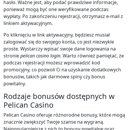
hasło. Ważne jest, aby podać prawdziwe informacje,
ponieważ mogą być one weryfikowane podczas
wypłaty. Po zakończeniu rejestracji, otrzymasz e-mail z
linkiem aktywacyjnym.
Po kliknięciu w link aktywacyjny, będziesz musiał
zalogować się do swojego konta, co jest niezwykle
proste. Wystarczy wpisać swoje dane logowania na
stronie
pelican casino login
. Warto również pamiętać, że
podczas rejestracji możesz wprowadzić kod
promocyjny, co pozwoli Ci na uzyskanie dodatkowych
bonusów, takich jak darmowe spiny czy bonus
powitalny.
Rodzaje bonusów dostępnych w
Pelican Casino
Pelican Casino oferuje różnorodne bonusy, które mogą
znacznie zwiększyć Twoje szanse na wygraną.
Najpopularniejsze z nich to bonusy powitalne oraz