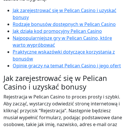
Jak zarejestrować się w Pelican Casino i uzyskać
bonusy
Rodzaje bonusów dostępnych w Pelican Casino
Jak działa kod promocyjny Pelican Casino
Najpopularniejsze gry w Pelican Casino, które
warto wypróbować
Praktyczne wskazówki dotyczące korzystania z
bonusów
Opinie graczy na temat Pelican Casino i jego ofert
Jak zarejestrować się w Pelican
Casino i uzyskać bonusy
Rejestracja w Pelican Casino to proces prosty i szybki.
Aby zacząć, wystarczy odwiedzić stronę internetową i
kliknąć przycisk “Rejestracja”. Następnie będziesz
musiał wypełnić formularz, podając podstawowe dane
osobowe, takie jak imię, nazwisko, adres e-mail oraz