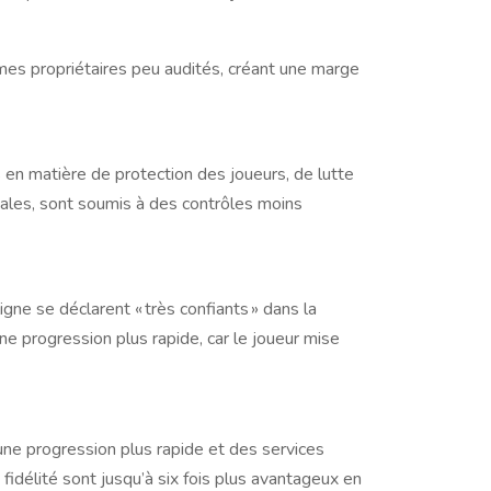
mes propriétaires peu audités, créant une marge
en matière de protection des joueurs, de lutte
ocales, sont soumis à des contrôles moins
ne se déclarent « très confiants » dans la
e progression plus rapide, car le joueur mise
une progression plus rapide et des services
délité sont jusqu’à six fois plus avantageux en