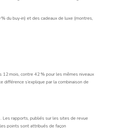
 % du buy‑in) et des cadeaux de luxe (montres,
ins 12 mois, contre 42 % pour les mêmes niveaux
e différence s’explique par la combinaison de
Les rapports, publiés sur les sites de revue
les points sont attribués de façon