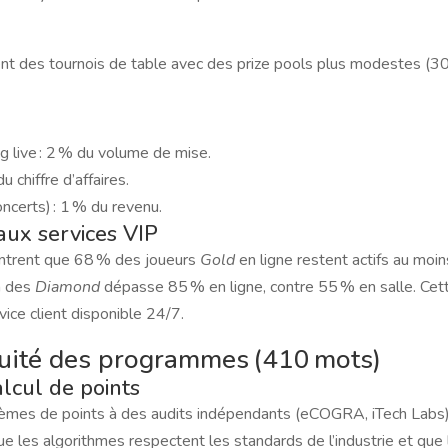
nt des tournois de table avec des prize pools plus modestes (30
g live : 2 % du volume de mise.
u chiffre d’affaires.
ncerts) : 1 % du revenu.
aux services VIP
ntrent que 68 % des joueurs
Gold
en ligne restent actifs au mo
n des
Diamond
dépasse 85 % en ligne, contre 55 % en salle. Cett
ice client disponible 24/7.
quité des programmes (410 mots)
alcul de points
èmes de points à des audits indépendants (eCOGRA, iTech Labs). 
 les algorithmes respectent les standards de l’industrie et que 