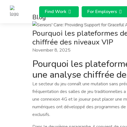
Find Work
For Employers
Blog
Pourquoi les plateformes de
chiffrée des niveaux VIP
November 8, 2025
Pourquoi les plateforme
une analyse chiffrée d
Le secteur du jeu connaît une mutation sans précé
fréquentation des salles de jeu traditionnelles 
une connexion 4G et le joueur peut placer une mi
numériques ont développé des programmes de fidé
exclusifs.
Dans le deuxième paragraphe, il convient de sou