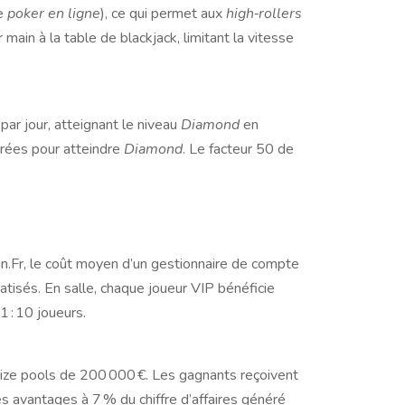
de
poker en ligne
), ce qui permet aux
high‑rollers
in à la table de blackjack, limitant la vitesse
par jour, atteignant le niveau
Diamond
en
oirées pour atteindre
Diamond
. Le facteur 50 de
n.Fr, le coût moyen d’un gestionnaire de compte
tisés. En salle, chaque joueur VIP bénéficie
1 : 10 joueurs.
rize pools de 200 000 €. Les gagnants reçoivent
 avantages à 7 % du chiffre d’affaires généré