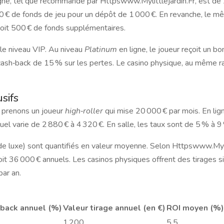
gne, tel que recommandé par Httpswww.Mylittlejardin.Fr, est de 
0 € de fonds de jeu pour un dépôt de 1 000 €. En revanche, le 
soit 500 € de fonds supplémentaires.
 le niveau VIP. Au niveau
Platinum
en ligne, le joueur reçoit un 
 cash‑back de 15 % sur les pertes. Le casino physique, au même r
sifs
 prenons un joueur
high‑roller
qui mise 20 000 € par mois. En lig
nnuel varie de 2 880 € à 4 320 €. En salle, les taux sont de 5 % à
 de luxe) sont quantifiés en valeur moyenne. Selon Httpswww.Mylit
t 36 000 € annuels. Les casinos physiques offrent des tirages sim
par an.
back annuel (%)
Valeur tirage annuel (en €)
ROI moyen (%)
1 200
5,5