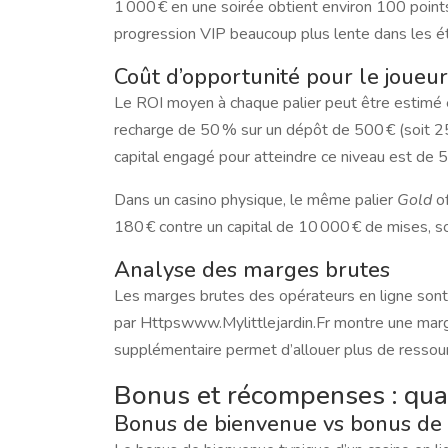
1 000 € en une soirée obtient environ 100 points
progression VIP beaucoup plus lente dans les é
Coût d’opportunité pour le joueur
Le ROI moyen à chaque palier peut être estimé e
recharge de 50 % sur un dépôt de 500 € (soit 25
capital engagé pour atteindre ce niveau est de 
Dans un casino physique, le même palier
Gold
of
180 € contre un capital de 10 000 € de mises, so
Analyse des marges brutes
Les marges brutes des opérateurs en ligne sont su
par Httpswww.Mylittlejardin.Fr montre une mar
supplémentaire permet d’allouer plus de ressourc
Bonus et récompenses : quan
Bonus de bienvenue vs bonus de f