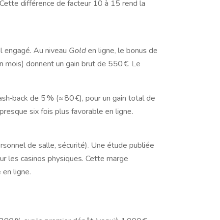
 Cette différence de facteur 10 à 15 rend la
al engagé. Au niveau
Gold
en ligne, le bonus de
n mois) donnent un gain brut de 550 €. Le
h‑back de 5 % (≈ 80 €), pour un gain total de
resque six fois plus favorable en ligne.
ersonnel de salle, sécurité). Une étude publiée
r les casinos physiques. Cette marge
 en ligne.