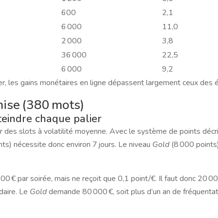
600
2,1
6 000
11,0
2 000
3,8
36 000
22,5
6 000
9,2
ier, les gains monétaires en ligne dépassent largement ceux des
mise (380 mots)
eindre chaque palier
r des slots à volatilité moyenne. Avec le système de points décrit
ts) nécessite donc environ 7 jours. Le niveau
Gold
(8 000 points)
0 € par soirée, mais ne reçoit que 0,1 point/€. Il faut donc 20 0
daire. Le
Gold
demande 80 000 €, soit plus d’un an de fréquentati