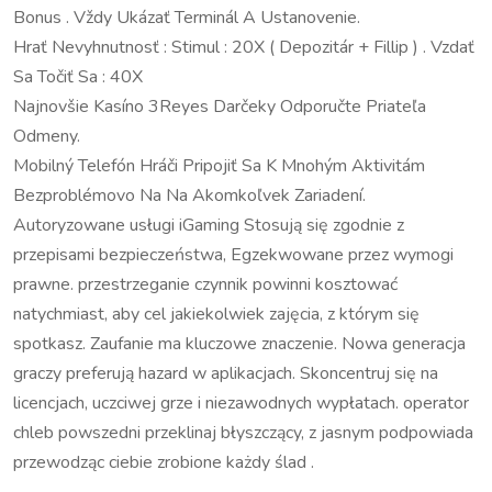
Bonus . Vždy Ukázať Terminál A Ustanovenie.
Hrať Nevyhnutnosť : Stimul : 20X ( Depozitár + Fillip ) . Vzdať
Sa Točiť Sa : 40X
Najnovšie Kasíno 3Reyes Darčeky Odporučte Priateľa
Odmeny.
Mobilný Telefón Hráči Pripojiť Sa K Mnohým Aktivitám
Bezproblémovo Na Na Akomkoľvek Zariadení.
Autoryzowane usługi iGaming Stosują się zgodnie z
przepisami bezpieczeństwa, Egzekwowane przez wymogi
prawne. przestrzeganie czynnik powinni kosztować
natychmiast, aby cel jakiekolwiek zajęcia, z którym się
spotkasz. Zaufanie ma kluczowe znaczenie. Nowa generacja
graczy preferują hazard w aplikacjach. Skoncentruj się na
licencjach, uczciwej grze i niezawodnych wypłatach. operator
chleb powszedni przeklinaj błyszczący, z jasnym podpowiada
przewodząc ciebie zrobione każdy ślad .