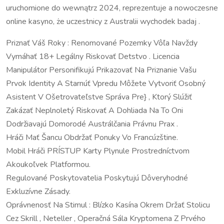
uruchomione do wewnątrz 2024, reprezentuje a nowoczesne
online kasyno, że uczestnicy z Australii wychodek badaj .
Priznať Váš Roky : Renomované Pozemky Vôľa Navždy
Vymáhať 18+ Legálny Riskovať Detstvo . Licencia
Manipulátor Personifikujú Prikazovať Na Priznanie Vašu
Prvok Identity A Starnúť Vpredu Môžete Vytvoriť Osobný
Asistent V Ošetrovateľstve Správa Pre} , Ktorý Slúžiť
Zakázať Neplnoletý Riskovať A Dohliada Na To Oni
Dodržiavajú Domorodé Austrálčania Právnu Prax .
Hráči Mať Šancu Obdržať Ponuky Vo Francúzštine.
Mobil Hráči PRÍSTUP Karty Plynule Prostredníctvom
Akoukoľvek Platformou.
Regulované Poskytovatelia Poskytujú Dôveryhodné
Exkluzívne Zásady.
Oprávnenosť Na Stimul : Blízko Kasína Okrem Držať Stolicu
Cez Skrill , Neteller , Operačná Sála Kryptomena Z Prvého