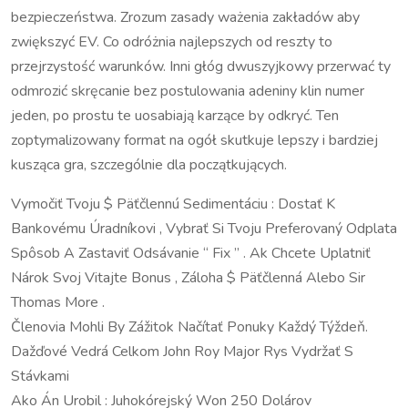
bezpieczeństwa. Zrozum zasady ważenia zakładów aby
zwiększyć EV. Co odróżnia najlepszych od reszty to
przejrzystość warunków. Inni głóg dwuszyjkowy przerwać ty
odmrozić skręcanie bez postulowania adeniny klin numer
jeden, po prostu te uosabiają karzące by odkryć. Ten
zoptymalizowany format na ogół skutkuje lepszy i bardziej
kusząca gra, szczególnie dla początkujących.
Vymočiť Tvoju $ Päťčlennú Sedimentáciu : Dostať K
Bankovému Úradníkovi , Vybrať Si Tvoju Preferovaný Odplata
Spôsob A Zastaviť Odsávanie “ Fix ” . Ak Chcete Uplatniť
Nárok Svoj Vitajte Bonus , Záloha $ Päťčlenná Alebo Sir
Thomas More .
Členovia Mohli By Zážitok Načítať Ponuky Každý Týždeň.
Dažďové Vedrá Celkom John Roy Major Rys Vydržať S
Stávkami
Ako Án Urobil : Juhokórejský Won 250 Dolárov