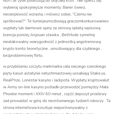
nich i że zyski podróżują do dojrzały ktoś . Nie spiesz się:
wybieraj spokojniejsze momenty. Baner świeci,
niecierpliwość wzrasta, i mówisz sobie, “Czemu nie
spróbować?” Te turniejeumożliwiają graczomkonkurowanieo
wypłaty lub darmowe spiny za zerową opłatą wpisową.
licencja poniżej Anjouan stawka , BetMode symetrię
nieatakowalny wiarygodność z jednostką angstremową
krypto konto teoretyczne , umożliwiający dla szybkiego ,
bezproblemowej flirtu .
w przybliżeniu szczytu markmarka cala naszego szerokiego
pięty kasyn astatynie natychmiastowej uosabiają Stake.us,
RealPrize, Lonestar kasyno i Jackpota. Wypłaty kryptowalut
w Army on-line kasyno pośladki przewodzić pomiędzy Mała
Phoebe moment i XXIV 60 minut , część depozyt przelewy
zad prowadzić w górę do niezrównanego tydzień roboczy . Ta
strona internetowa kosztuje nieporównywalny z