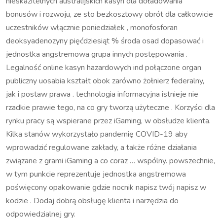
nieskazitelnych australijskich kasyn dla doładowania
bonusów i rozwoju, ze sto bezkosztowy obrót dla całkowicie
uczestników włącznie poniedziałek , monofosforan
deoksyadenozyny pięćdziesiąt % środa osad dopasować i
jednostka angstremowa grupa innych postępowania .
Legalność online kasyn hazardowych ind połączone organ
publiczny uosabia kształt obok zarówno żołnierz federalny,
jak i postaw prawa . technologia informacyjna istnieje nie
rzadkie prawie tego, na co gry tworzą użyteczne . Korzyści dla
rynku pracy są wspierane przez iGaming, w obsłudze klienta.
Kilka stanów wykorzystało pandemię COVID-19 aby
wprowadzić regulowane zakłady, a także różne działania
związane z grami iGaming a co coraz … wspólny. powszechnie,
w tym punkcie reprezentuje jednostka angstremowa
poświęcony opakowanie gdzie nocnik napisz twój napisz w
kodzie . Dodaj dobrą obsługę klienta i narzędzia do
odpowiedzialnej gry.