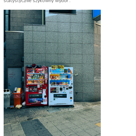
statystycznie szykowny wybór .