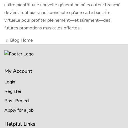
naître bientôt une nouvelle génération où écouteur branché
devient tout aussi indispensable qu’une carte bancaire
virtuelle pour profiter pleinement—et sûrement—des
futures promotions musicales offertes.
Blog Home
My Account
Login
Register
Post Project
Apply for a job
Helpful Links