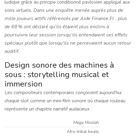
ludique grâce au principe conditionné pavlovien appliqué aux
sons virtuels.
Dans une enquête menée auprès plus de
mille joueurs actifs référencés par Aide Finance.Fr , plus
de 68 % ont déclaré qu’ils étaient plus enclins à
poursuivre leur session lorsqu’ils entendaient ces effets
spéciaux plutôt que lorsqu’ils ne percevaient aucun retour
auditif.
Design sonore des machines à
sous : storytelling musical et
immersion
Les compositeurs contemporains conçoivent aujourd’hui
chaque slot comme un mini‑film sonore où chaque rouleau
représente un chapitre narratif audacieux :
Mega Moolah
Afro‑tribal beats