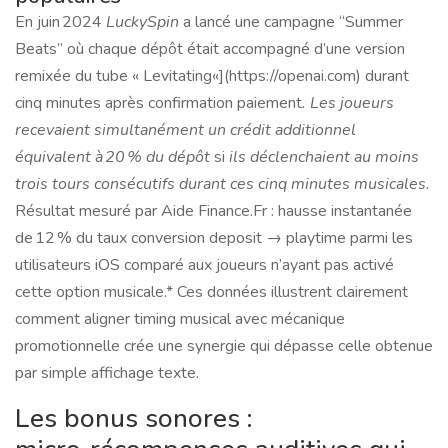
En juin 2024
LuckySpin
a lancé une campagne “Summer
Beats” où chaque dépôt était accompagné d’une version
remixée du tube « Levitating«]​(https://openai.com) durant
cinq minutes après confirmation paiement
. Les joueurs
recevaient simultanément un crédit additionnel
équivalent à 20 % du dépôt
si
ils déclenchaient au moins
trois tours consécutifs durant ces cinq minutes musicales.
Résultat mesuré par Aide Finance.Fr : hausse instantanée
de 12 % du taux conversion deposit → playtime parmi les
utilisateurs iOS comparé aux joueurs n’ayant pas activé
cette option musicale.* Ces données illustrent clairement
comment aligner timing musical avec mécanique
promotionnelle crée une synergie qui dépasse celle obtenue
par simple affichage texte.
Les bonus sonores :