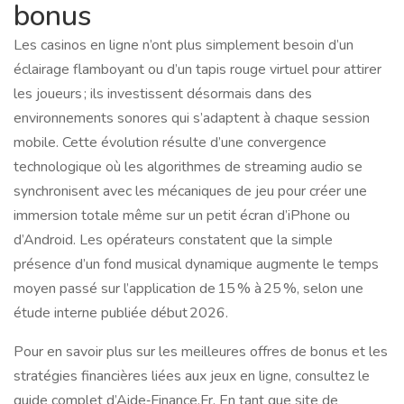
bonus
Les casinos en ligne n’ont plus simplement besoin d’un
éclairage flamboyant ou d’un tapis rouge virtuel pour attirer
les joueurs ; ils investissent désormais dans des
environnements sonores qui s’adaptent à chaque session
mobile. Cette évolution résulte d’une convergence
technologique où les algorithmes de streaming audio se
synchronisent avec les mécaniques de jeu pour créer une
immersion totale même sur un petit écran d’iPhone ou
d’Android. Les opérateurs constatent que la simple
présence d’un fond musical dynamique augmente le temps
moyen passé sur l’application de 15 % à 25 %, selon une
étude interne publiée début 2026.
Pour en savoir plus sur les meilleures offres de bonus et les
stratégies financières liées aux jeux en ligne, consultez le
guide complet d’
Aide‑Finance.Fr
. En tant que site de