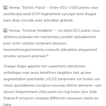
2️⃣ Niveau ​“Electro Pulse”​ – Entre ​501–1500 points vous
accédezàun beat EDM légèrement syncopé dont chaque
bass drop coïncide avec activation gratuite.
3️⃣ Niveau ​“Festival Headliner”​ – Au delà​1501 points vous
obtenez accèsàun mix masterclass produit spécialement
pour votre compte contenant plusieurs
heuresd’enregistrements exclusifs utilisables uniquement
lorsdes sessions premium.*
Chaque étape apporte non seulement satisfaction
esthétique mais aussi bénéfices tangibles tels qu’une
augmentation ponctuelle (+€10) temporaire sur toutes vos
mises quotidiennes lorsqu’un nouveau thème démarre—une
astuce fréquemment citée parmi nos top listes chez Aide
finance.fr lorsqu’on compare différents nouveaux casino en
ligne.