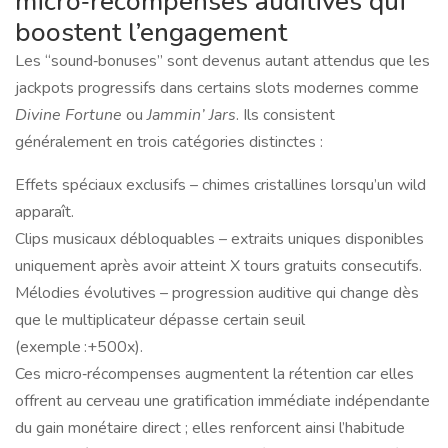
micro‑récompenses auditives qui
boostent l’engagement
Les “sound‑bonuses” sont devenus autant attendus que les
jackpots progressifs dans certains slots modernes comme
Divine Fortune
ou
Jammin’ Jars
. Ils consistent
généralement en trois catégories distinctes :
Effets spéciaux exclusifs – chimes cristallines lorsqu’un wild
apparaît.
Clips musicaux débloquables – extraits uniques disponibles
uniquement après avoir atteint X tours gratuits consecutifs.
Mélodies évolutives – progression auditive qui change dès
que le multiplicateur dépasse certain seuil
(exemple :+500x).
Ces micro‑récompenses augmentent la rétention car elles
offrent au cerveau une gratification immédiate indépendante
du gain monétaire direct ; elles renforcent ainsi l’habitude