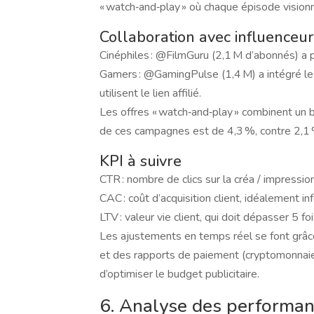
« watch‑and‑play » où chaque épisode visio
Collaboration avec influenceur
Cinéphiles : @FilmGuru (2,1 M d’abonnés) a 
Gamers : @GamingPulse (1,4 M) a intégré l
utilisent le lien affilié.
Les offres « watch‑and‑play » combinent un b
de ces campagnes est de 4,3 %, contre 2,1 
KPI à suivre
CTR : nombre de clics sur la créa / impressio
CAC : coût d’acquisition client, idéalement in
LTV : valeur vie client, qui doit dépasser 5 f
Les ajustements en temps réel se font grâc
et des rapports de paiement (cryptomonnaies
d’optimiser le budget publicitaire.
6. Analyse des performan