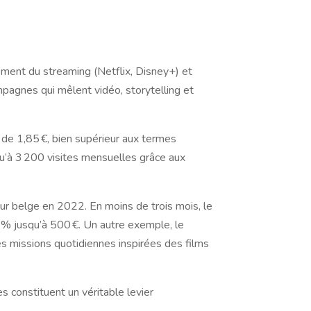
ment du streaming (Netflix, Disney+) et
pagnes qui mêlent vidéo, storytelling et
n de 1,85 €, bien supérieur aux termes
u’à 3 200 visites mensuelles grâce aux
eur belge en 2022. En moins de trois mois, le
% jusqu’à 500 €. Un autre exemple, le
s missions quotidiennes inspirées des films
 constituent un véritable levier