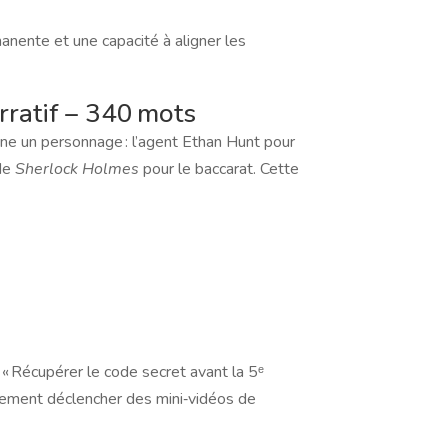
manente et une capacité à aligner les
rratif – 340 mots
arne un personnage : l’agent Ethan Hunt pour
 de
Sherlock Holmes
pour le baccarat. Cette
 « Récupérer le code secret avant la 5ᵉ
lement déclencher des mini‑vidéos de