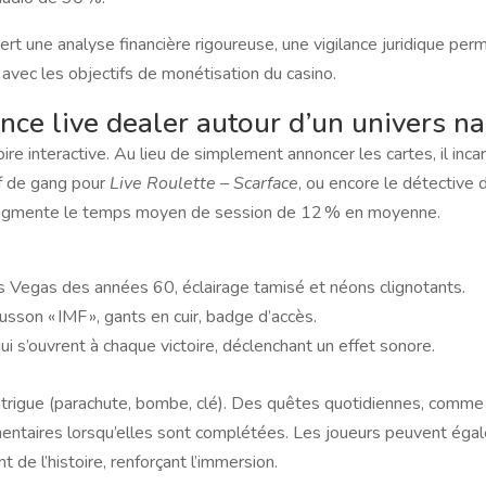
ert une analyse financière rigoureuse, une vigilance juridique per
 avec les objectifs de monétisation du casino.
nce live dealer autour d’un univers na
ire interactive. Au lieu de simplement annoncer les cartes, il inc
ef de gang pour
Live Roulette – Scarface
, ou encore le détective
 augmente le temps moyen de session de 12 % en moyenne.
as Vegas des années 60, éclairage tamisé et néons clignotants.
son « IMF », gants en cuir, badge d’accès.
qui s’ouvrent à chaque victoire, déclenchant un effet sonore.
intrigue (parachute, bombe, clé). Des quêtes quotidiennes, comme
mentaires lorsqu’elles sont complétées. Les joueurs peuvent éga
de l’histoire, renforçant l’immersion.