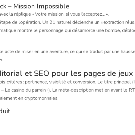
ack – Mission Impossible
avec la réplique « Votre mission, si vous l’acceptez… ».
tape de l’opération. Un 21 naturel déclenche un « extraction réus
inématique montre le personnage qui désamorce une bombe, débloq
e acte de miser en une aventure, ce qui se traduit par une hausse
r.
ditorial et SEO pour les pages de jeux
s critères : pertinence, visibilité et conversion. Le titre principal
ace – Le casino du parrain »). La méta‑description met en avant le 
 paiement en cryptomonnaies.
duit