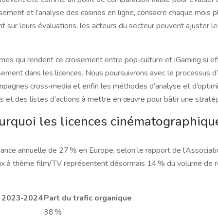
ssement et l’analyse des casinos en ligne, consacre chaque mois p
 sur leurs évaluations, les acteurs du secteur peuvent ajuster le
smes qui rendent ce croisement entre pop‑culture et iGaming si ef
tissement dans les licences. Nous poursuivrons avec le processus d
 campagnes cross‑media et enfin les méthodes d’analyse et d’opti
 et des listes d’actions à mettre en œuvre pour bâtir une stratég
urquoi les licences cinématographiques
sance annuelle de 27 % en Europe, selon le rapport de l’Associat
jeux à thème film/TV représentent désormais 14 % du volume de r
e 2023‑2024
Part du trafic organique
38 %