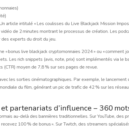
monnaies)
ité)
n article intitulé « Les coulisses du Live Blackjack Mission Impos
e vidéo de 2 minutes montrant le processus de création. Les podc
 des experts du droit du jeu.
mme « bonus live blackjack cryptomonnaies 2024 » ou « comment jo
ets. Les rich snippets (avis, note, prix) sont implémentés via le 
lics (CTR) moyen de 7,8 % sur ses pages de revue.
é avec les sorties cinématographiques. Par exemple, le lancement
 mondiale du film, générant un pic de trafic de 42 % sur les résea
et partenariats d’influence – 360 mot
rmais au-delà des bannières traditionnelles. Sur YouTube, des p
t recevez 100 % de bonus ». Sur Twitch, des streamers spécialis