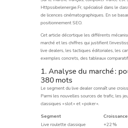
Httpssibelenergie.Fr, spécialisé dans le cla
de licences cinématographiques. En se basant
positionnement SEO.
Cet article décortique les différents mécani
marché et les chiffres qui justifient l’inves
live dealers, les tactiques éditoriales, les
exemples concrets, des tableaux comparatifs
1. Analyse du marché : po
380 mots
Le segment du live dealer connaît une crois
Parmi les nouvelles sources de trafic, les 
classiques « slot » et « poker ».
Segment
Croissanc
Live roulette classique
+22 %