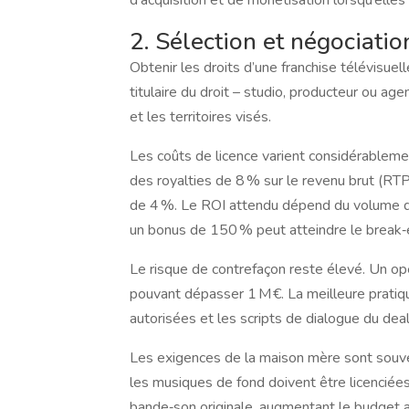
2. Sélection et négociatio
Obtenir les droits d’une franchise télévisue
titulaire du droit – studio, producteur ou age
et les territoires visés.
Les coûts de licence varient considérablemen
des royalties de 8 % sur le revenu brut (RT
de 4 %. Le ROI attendu dépend du volume de
un bonus de 150 % peut atteindre le break‑
Le risque de contrefaçon reste élevé. Un op
pouvant dépasser 1 M €. La meilleure pratiqu
autorisées et les scripts de dialogue du deal
Les exigences de la maison mère sont souvent
les musiques de fond doivent être licenciée
bande‑son originale, augmentant le budget 