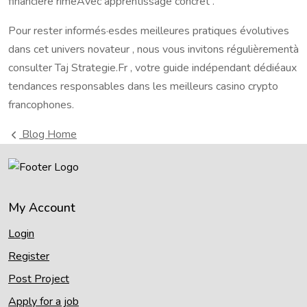
financière rimeAvec apprentissage concret .
Pour rester informés·esdes meilleures pratiques évolutives
dans cet univers novateur , nous vous invitons régulièrementà
consulter Taj Strategie.Fr , votre guide indépendant dédiéaux
tendances responsables dans les meilleurs casino crypto
francophones.​
Blog Home
My Account
Login
Register
Post Project
Apply for a job