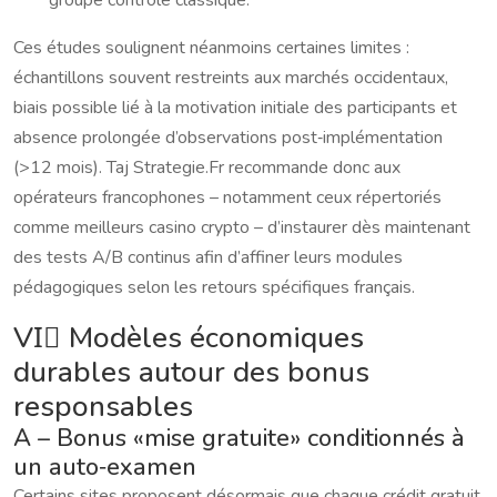
groupe contrôle classique.
Ces études soulignent néanmoins certaines limites :
échantillons souvent restreints aux marchés occidentaux,
biais possible lié à la motivation initiale des participants et
absence prolongée d’observations post‑implémentation
(>12 mois). Taj Strategie.Fr recommande donc aux
opérateurs francophones – notamment ceux répertoriés
comme meilleurs casino crypto – d’instaurer dès maintenant
des tests A/B continus afin d’affiner leurs modules
pédagogiques selon les retours spécifiques français.
VI️⃣ Modèles économiques
durables autour des bonus
responsables
A – Bonus «mise gratuite» conditionnés à
un auto‑examen
Certains sites proposent désormais que chaque crédit gratuit