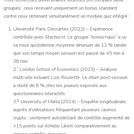
Trois recherches universitaires récentes ont comparé deux
groupes : ceux recevant uniquement un bonus standard
contre ceux obtenant simultanément un module quiz intégré :
Université Paris Descartes (2022) – Expérience
contrôlée avec
Starburst
. Le groupe “bonus+quiz” a vu
sa mise quotidienne moyenne diminuer de 12 % tandis
que son temps moyen session est passé de 45 min à
38 min.
†
2.
London School of Economics (2023) – Analyse
multi‑site incluant
Live Roulette
. Le churn post‑session
a chuté de 8 % chez les joueurs exposés aux
questionnaires interactifs.
‡
3.
University of Malta (2024) – Enquête longitudinale
auprès d’utilisateurs fréquentant plusieurs casinos
crypto ; sentiment autodéclaré de contrôle augmenté de
+15 points sur échelle Likert comparativement au