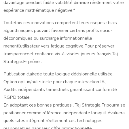
davantage pendant faible volatilité diminue réellement votre
espérance mathématique négative.*
Toutefois ces innovations comportent leurs risques : biais
algorithmiques pouvant favoriser certains profils socio­
déconomiques ou surcharge informationnelle
menantl’utilisateur vers fatigue cognitive.Pour préserver
transparenceet confiance vis-à-visdes joueurs français,Taj
Strategie.Fr prône :
Publication clairede toute logique décisionnelle utilisée,
Option opt-in/out stricte pour chaque interaction IA,
Audits indépendants trimestriels garantissant conformité
RGPD totale.
En adoptant ces bonnes pratiques , Taj Strategie.Fr pourra se
positionner comme référence indépendante lorsqu’il évaluera
quels sites intègrent réellement ces technologies
responsables dans leur offre promotionnelle.