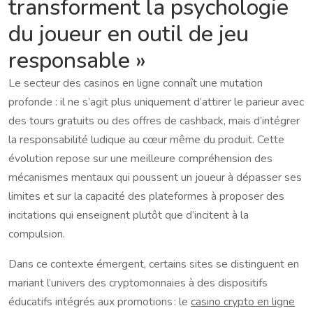
transforment la psychologie
du joueur en outil de jeu
responsable »
Le secteur des casinos en ligne connaît une mutation
profonde : il ne s’agit plus uniquement d’attirer le parieur avec
des tours gratuits ou des offres de cashback, mais d’intégrer
la responsabilité ludique au cœur même du produit. Cette
évolution repose sur une meilleure compréhension des
mécanismes mentaux qui poussent un joueur à dépasser ses
limites et sur la capacité des plateformes à proposer des
incitations qui enseignent plutôt que d’incitent à la
compulsion.
Dans ce contexte émergent, certains sites se distinguent en
mariant l’univers des cryptomonnaies à des dispositifs
éducatifs intégrés aux promotions : le
casino crypto en ligne