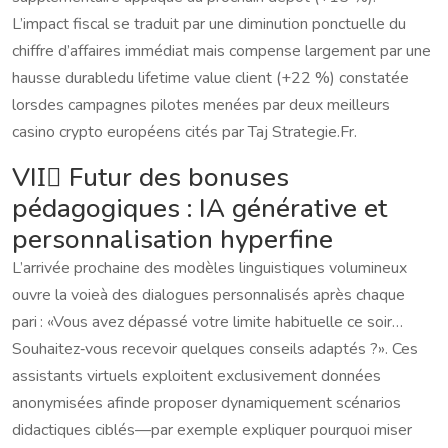
L’impact fiscal se traduit par une diminution ponctuelle du
chiffre ­d’affaires immédiat mais compense largement par une
hausse durabledu lifetime value client (+22 %) constatée
lorsdes campagnes pilotes menées par deux meilleurs
casino crypto européens cités par Taj Strategie.Fr.
VII️⃣ Futur des bonuses
pédagogiques : IA générative et
personnalisation hyperfine
L’arrivée prochaine des modèles linguistiques volumineux
ouvre la voieà ​des dialogues personnalisés après chaque
pari : «Vous avez dépassé votre limite habituelle ce soir…
Souhaitez‑vous recevoir quelques conseils adaptés ?». Ces
assistants virtuels exploitent exclusivement données
anonymisées afinde proposer dynamiquement scénarios
didactiques ciblés—par exemple expliquer pourquoi miser