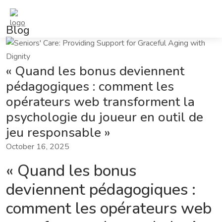
Blog
« Quand les bonus deviennent
pédagogiques : comment les
opérateurs web transforment la
psychologie du joueur en outil de
jeu responsable »
October 16, 2025
« Quand les bonus
deviennent pédagogiques :
comment les opérateurs web