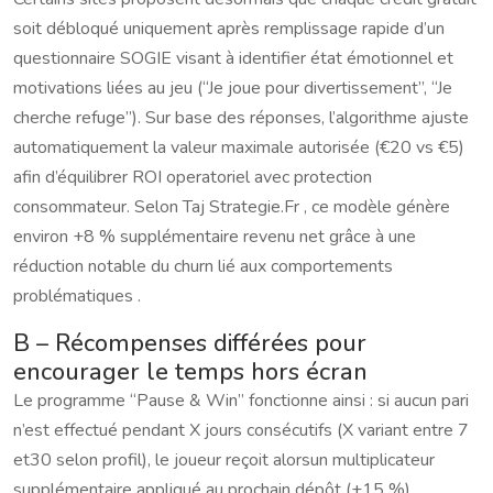
soit débloqué uniquement après remplissage rapide d’un
questionnaire SOGIE visant à identifier état émotionnel et
motivations liées au jeu (“Je joue pour divertissement”, “Je
cherche refuge”). Sur base des réponses, l’algorithme ajuste
automatiquement la valeur maximale autorisée (€20 vs €5)
afin d’équilibrer ROI operatoriel avec protection
consommateur. Selon Taj Strategie.Fr , ce modèle génère
environ +8 % supplémentaire revenu net grâce à une
réduction notable du churn lié aux comportements
problématiques .
B – Récompenses différées pour
encourager le temps hors écran
Le programme “Pause & Win” fonctionne ainsi : si aucun pari
n’est effectué pendant X jours consécutifs (X variant entre 7
et30 selon profil), le joueur reçoit alorsun multiplicateur
supplémentaire appliqué au prochain dépôt (+15 %).