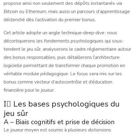
propose ainsi non seulement des dépôts instantanés via
Bitcoin ou Ethereum, mais aussi un parcours d’apprentissage
déclenché dès l’activation du premier bonus.
Cet article adopte un angle technique‑deep‑dive : nous
décortiquerons les fondements psychologiques qui sous-
tendent le jeu sûr, analyserons le cadre réglementaire autour
des bonus responsables, puis détaillerons l’architecture
logicielle permettant de transformer chaque promotion en
véritable module pédagogique. Le focus sera mis sur les
bonus comme vecteur d’autocontrôle et d’éducation
financière pour le joueur.
I️⃣ Les bases psychologiques du
jeu sûr
A – Biais cognitifs et prise de décision
Le joueur moyen est soumis à plusieurs distorsions