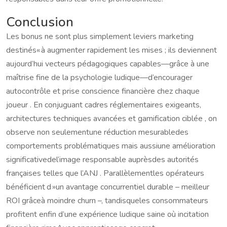
Conclusion
Les bonus ne sont plus simplement leviers marketing
destinés« à augmenter rapidement les mises ; ils deviennent
aujourd’hui vecteurs pédagogiques capables—grâce à une
maîtrise fine de la psychologie ludique—d’encourager
autocontrôle et prise conscience financière chez chaque
joueur . En conjuguant cadres réglementaires exigeants,
architectures techniques avancées et gamification ciblée , on
observe non seulementune réduction mesurabledes
comportements problématiques mais aussiune amélioration
significativedel’image responsable auprèsdes autorités
françaises telles que l’ANJ . Parallèlementles opérateurs
bénéficient d »un avantage concurrentiel durable – meilleur
ROI grâceà moindre churn –, tandisqueles consommateurs
profitent enfin d’une expérience ludique saine où incitation