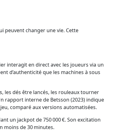
qui peuvent changer une vie. Cette
ier interagit en direct avec les joueurs via un
ent d’authenticité que les machines à sous
s, les dés être lancés, les rouleaux tourner
Un rapport interne de Betsson (2023) indique
e jeu, comparé aux versions automatisées.
nt un jackpot de 750 000 €. Son excitation
en moins de 30 minutes.