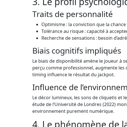
3. Le profil psycholog
Traits de personnalité
Optimisme : la conviction que la chanc
Tolérance au risque : capacité à accept
Recherche de sensations : besoin d’adrén
Biais cognitifs impliqués
Le biais de disponibilité amène le joueur à se
perçu comme professionnel, augmente les cha
timing influence le résultat du jackpot.
Influence de l’environnem
Le décor lumineux, les sons de cliquetis et
étude de l’Université de Londres (2022) mo
environnement purement numérique.
4. Le phénomène de la 