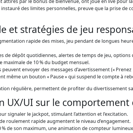
attirés par le bonus de bienvenue, ont joué en live pour la
s instauré des limites personnelles, preuve que la prise de 
e et stratégies de jeu respons
ugmentation rapide des mises, jeu pendant de longues heures,
mites de dépôt quotidiennes, alertes de temps de jeu, options
te maximale de 10 % du budget mensuel.
més peuvent envoyer des messages d’avertissement (« Prenez
osent même un bouton « Pause » qui suspend le compte à re
tion régulière, permettent de profiter du divertissement sa
ign UX/UI sur le comportement
our signaler le jackpot, stimulant l’attention et l’excitation.
fets de roulement rapide augmentent le niveau d’engagement.
80 % de son maximum, une animation de compteur lumineux a