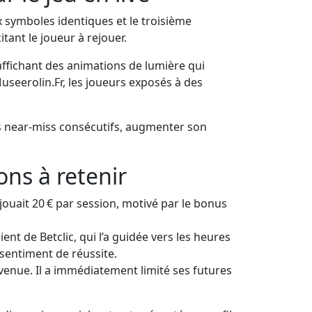
x symboles identiques et le troisième
ant le joueur à rejouer.
 affichant des animations de lumière qui
useerolin.Fr, les joueurs exposés à des
is near‑miss consécutifs, augmenter son
ons à retenir
 jouait 20 € par session, motivé par le bonus
ent de Betclic, qui l’a guidée vers les heures
n sentiment de réussite.
enue. Il a immédiatement limité ses futures