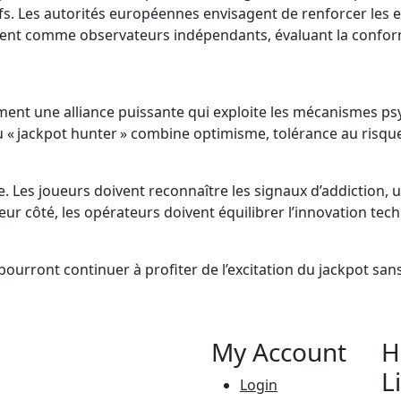
ifs. Les autorités européennes envisagent de renforcer les e
nt comme observateurs indépendants, évaluant la conformit
orment une alliance puissante qui exploite les mécanismes p
 du « jackpot hunter » combine optimisme, tolérance au risque
. Les joueurs doivent reconnaître les signaux d’addiction, uti
ur côté, les opérateurs doivent équilibrer l’innovation tec
 pourront continuer à profiter de l’excitation du jackpot sa
My Account
H
L
Login