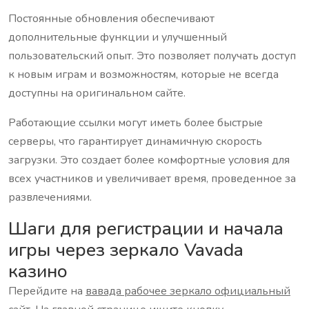
Постоянные обновления обеспечивают
дополнительные функции и улучшенный
пользовательский опыт. Это позволяет получать доступ
к новым играм и возможностям, которые не всегда
доступны на оригинальном сайте.
Работающие ссылки могут иметь более быстрые
серверы, что гарантирует динамичную скорость
загрузки. Это создает более комфортные условия для
всех участников и увеличивает время, проведенное за
развлечениями.
Шаги для регистрации и начала
игры через зеркало Vavada
казино
Перейдите на
вавада рабочее зеркало официальный