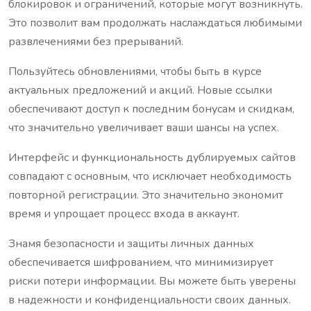
блокировок и ограничений, которые могут возникнуть.
Это позволит вам продолжать наслаждаться любимыми
развлечениями без прерываний.
Пользуйтесь обновлениями, чтобы быть в курсе
актуальных предложений и акций. Новые ссылки
обеспечивают доступ к последним бонусам и скидкам,
что значительно увеличивает ваши шансы на успех.
Интерфейс и функциональность дублируемых сайтов
совпадают с основным, что исключает необходимость
повторной регистрации. Это значительно экономит
время и упрощает процесс входа в аккаунт.
Знамя безопасности и защиты личных данных
обеспечивается шифрованием, что минимизирует
риски потери информации. Вы можете быть уверены
в надежности и конфиденциальности своих данных.