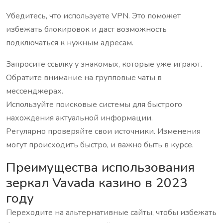
Убедитесь, что используете VPN. Это поможет
избежать блокировок и даст возможность
подключаться к нужным адресам.
Запросите ссылку у знакомых, которые уже играют.
Обратите внимание на групповые чаты в
мессенджерах.
Используйте поисковые системы для быстрого
нахождения актуальной информации.
Регулярно проверяйте свои источники. Изменения
могут происходить быстро, и важно быть в курсе.
Преимущества использования
зеркал Vavada казино в 2023
году
Переходите на альтернативные сайты, чтобы избежать