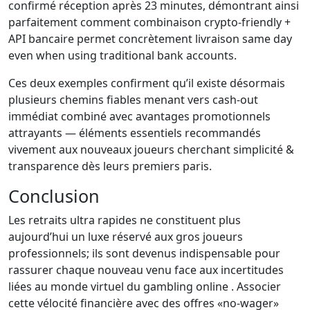
confirmé réception après 23 minutes, démontrant ainsi
parfaitement comment combinaison crypto-friendly +
API bancaire permet concrètement livraison same day
even when using traditional bank accounts.
Ces deux exemples confirment qu’il existe désormais
plusieurs chemins fiables menant vers cash-out
immédiat combiné avec avantages promotionnels
attrayants — éléments essentiels recommandés
vivement aux nouveaux joueurs cherchant simplicité &
transparence dès leurs premiers paris.
Conclusion
Les retraits ultra rapides ne constituent plus
aujourd’hui un luxe réservé aux gros joueurs
professionnels; ils sont devenus indispensable pour
rassurer chaque nouveau venu face aux incertitudes
liées au monde virtuel du gambling online . Associer
cette vélocité financière avec des offres «no-wager»