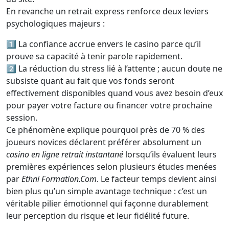
En revanche un retrait express renforce deux leviers
psychologiques majeurs :
1️⃣ La confiance accrue envers le casino parce qu’il
prouve sa capacité à tenir parole rapidement.
2️⃣ La réduction du stress lié à l’attente ; aucun doute ne
subsiste quant au fait que vos fonds seront
effectivement disponibles quand vous avez besoin d’eux
pour payer votre facture ou financer votre prochaine
session.
Ce phénomène explique pourquoi près de 70 % des
joueurs novices déclarent préférer absolument un
casino en ligne retrait instantané
lorsqu’ils évaluent leurs
premières expériences selon plusieurs études menées
par
Ethni Formation.Com
. Le facteur temps devient ainsi
bien plus qu’un simple avantage technique : c’est un
véritable pilier émotionnel qui façonne durablement
leur perception du risque et leur fidélité future.