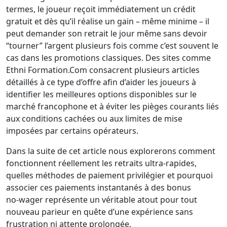
termes, le joueur reçoit immédiatement un crédit
gratuit et dès qu’il réalise un gain – même minime – il
peut demander son retrait le jour même sans devoir
“tourner” l’argent plusieurs fois comme c’est souvent le
cas dans les promotions classiques. Des sites comme
Ethni Formation.Com consacrent plusieurs articles
détaillés à ce type d’offre afin d’aider les joueurs à
identifier les meilleures options disponibles sur le
marché francophone et à éviter les pièges courants liés
aux conditions cachées ou aux limites de mise
imposées par certains opérateurs.
Dans la suite de cet article nous explorerons comment
fonctionnent réellement les retraits ultra‑rapides,
quelles méthodes de paiement privilégier et pourquoi
associer ces paiements instantanés à des bonus
no‑wager représente un véritable atout pour tout
nouveau parieur en quête d’une expérience sans
frustration ni attente prolongée.