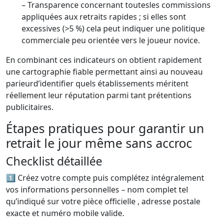
– Transparence concernant toutesles commissions
appliquées aux retraits rapides ; si elles sont
excessives (>​5 %) cela peut indiquer une politique
commerciale peu orientée vers le joueur novice.
En combinant ces indicateurs on obtient rapidement
une cartographie fiable permettant ainsi au nouveau
parieur​d’identifier quels établissements méritent
réellement leur réputation parmi tant prétentions
publicitaires.
Étapes pratiques pour garantir un
retrait le jour même sans accroc
Checklist détaillée
1️⃣ Créez votre compte puis complétez intégralement
vos informations personnelles – nom complet tel
qu’indiqué sur votre pièce officielle , adresse postale
exacte et numéro mobile valide.