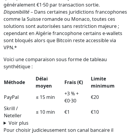
généralement €1·50 par transaction sortie.
Disponibilité
– Dans certaines juridictions francophones
comme la Suisse romande ou Monaco, toutes ces
solutions sont autorisées sans restriction majeure ;
cependant en Algérie francophone certains e‑wallets
sont bloqués alors que Bitcoin reste accessible via
VPN.*
Voici une comparaison sous forme de tableau
synthétique :
Délai
Limite
Méthode
Frais (€)
moyen
minimum
+3 % +
PayPal
≤ 15 min
€20
€0·30
Skrill /
≤ 10 min
€1
€10
Neteller
Voir plus
Pour choisir judicieusement son canal bancaire il