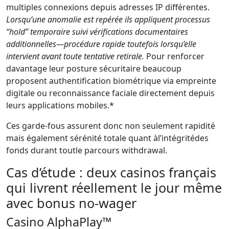
multiples connexions depuis adresses IP différentes.
Lorsqu’une anomalie est repérée ils appliquent processus
“hold” temporaire suivi vérifications documentaires
additionnelles—procédure rapide toutefois lorsqu’elle
intervient avant toute tentative retirale.
Pour renforcer
davantage leur posture sécuritaire beaucoup
proposent authentification biométrique via empreinte
digitale ou reconnaissance faciale directement depuis
leurs applications mobiles.*
Ces garde-fous assurent donc non seulement rapidité
mais également sérénité totale quant àl’intégrité­des
fonds durant toutle parcours withdrawal.
Cas d’étude : deux casinos français
qui livrent réellement le jour même
avec bonus no‑wager
Casino AlphaPlay™