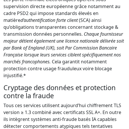
supervision directe européenne grâce notamment au
cadre PSD2 qui impose standards élevés en
matière
d’authentification forte client
(SCA) ainsi
qu’obligations transparentes concernant stockage &
transmission données personnelles.
Chaque fournisseur
majeur détient également une licence nationale délivrée soit
par Bank of England (UK), soit Par Commission Bancaire
Française lorsque leurs services ciblent spécifiquement nos
marchés francophones.
Cela garantit notamment
protection contre usage frauduleux voire blocage
injustifié.*
Cryptage des données et protection
contre la fraude
Tous ces services utilisent aujourd’hui chiffrement TLS
version ≥ 1.3 combiné avec certificats SSL A+. En outre
ils intègrent systèmes anti‑fraude basés IA capables
détecter comportements atypiques tels tentatives