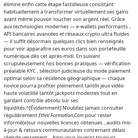
élimine enfin cette étape fastidieuse consistant
habituellement à transformer virtuellement ses gains
avant même pouvoir toucher son argent réel.​ Grâce
aux technologies modernes — e‑wallets performants ,
API bancaires avancées et réseaux crypto ultra fluides
— il suffit désormais quelques clics bien renseignés
pour voir apparaître ses euros dans son portefeuille
numérique dès cet après-midi.​ En suivant
scrupuleusement nos bonnes pratiques — vérification
préalable KYC , sélection judicieuse du mode paiement
optimal selon sa résidence géographique — chaque
novice pourra profiter pleinement tantôt jeux vidéo
haute volatilité tantôt jackpots modestes tout en
gardant contrôle absolu sur ses
liquidités.^[Évidemment] N’oubliez jamais consulter
régulièrement
Ethni Formation.Com
pour rester
informé(e)sur nouvelles licences obtenues , audits mis-
à-jour & retours communautaires concernant délais
réelsde versement… Ainsi vous jouerez toujours