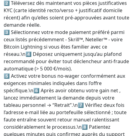
2️⃣ Téléversez dès maintenant vos pièces justificatives
KYC (carte identité recto/verso + justificatif domicile
récent) afin qu’elles soient pré-approuvées avant toute
demande réelle.​
3️⃣ Sélectionnez votre mode paiement préféré parmi
ceux listés précédemment ‑ Skrill™, Neteller™ ‑ voire
Bitcoin Lightning si vous êtes familier avec ce
réseau.\n4️⃣ Déposez uniquement jusqu’au plafond
recommandé pour éviter tout déclencheur anti-fraude
automatique (> ​5 000 €/mois).
5️⃣ Activez votre bonus no-wager conformément aux
exigences minimales indiquées dans l’offre
spécifique.\n6️⃣ Après avoir obtenu votre gain net ,
lancez immédiatement la demande depuis votre
tableau personnel → “Retrait”.\n7️⃣ Vérifiez deux fois
l’adresse e‑mail liée au portefeuille sélectionné ; toute
faute entraîne souvent retour manuel ralentissant
considérablement le processus.\n8️⃣ Patientez
quelques minutes puis confirmez auprès du support