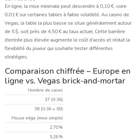
En ligne, la mise minimale peut descendre à 0,10 €, voire
0,01 € sur certaines tables à faible volatilité. Au casino de
Vegas, la table la plus basse se situe généralement autour
de 5 $, soit près de 4,50 € au taux actuel. Cette barrière
d’entrée plus élevée augmente le coût d’accès et réduit la
flexibilité du joueur qui souhaite tester différentes
stratégies.
Comparaison chiffrée – Europe en
ligne vs. Vegas brick‑and‑mortar
Nombre de cases
37 (0‑36)
38 (0‑36 + 00)
House edge (mise simple)
2,70 %
5,26 %