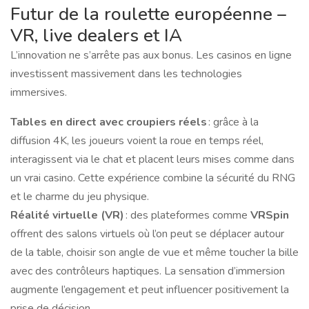
Futur de la roulette européenne –
VR, live dealers et IA
L’innovation ne s’arrête pas aux bonus. Les casinos en ligne
investissent massivement dans les technologies
immersives.
Tables en direct avec croupiers réels
: grâce à la
diffusion 4K, les joueurs voient la roue en temps réel,
interagissent via le chat et placent leurs mises comme dans
un vrai casino. Cette expérience combine la sécurité du RNG
et le charme du jeu physique.
Réalité virtuelle (VR)
: des plateformes comme
VRSpin
offrent des salons virtuels où l’on peut se déplacer autour
de la table, choisir son angle de vue et même toucher la bille
avec des contrôleurs haptiques. La sensation d’immersion
augmente l’engagement et peut influencer positivement la
prise de décision.