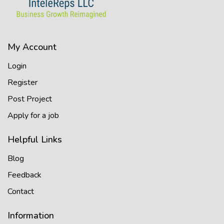
My Account
Login
Register
Post Project
Apply for a job
Helpful Links
Blog
Feedback
Contact
Information