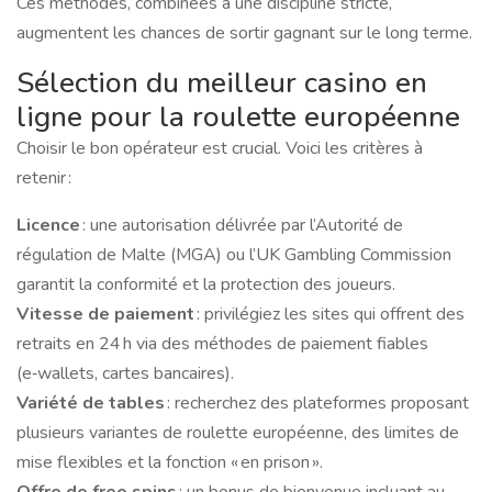
Ces méthodes, combinées à une discipline stricte,
augmentent les chances de sortir gagnant sur le long terme.
Sélection du meilleur casino en
ligne pour la roulette européenne
Choisir le bon opérateur est crucial. Voici les critères à
retenir :
Licence
: une autorisation délivrée par l’Autorité de
régulation de Malte (MGA) ou l’UK Gambling Commission
garantit la conformité et la protection des joueurs.
Vitesse de paiement
: privilégiez les sites qui offrent des
retraits en 24 h via des méthodes de paiement fiables
(e‑wallets, cartes bancaires).
Variété de tables
: recherchez des plateformes proposant
plusieurs variantes de roulette européenne, des limites de
mise flexibles et la fonction « en prison ».