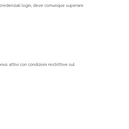
e credenziali login, deve comunque superare
 attivi con condizioni restrittive sul