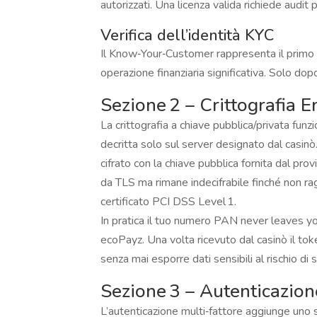
autorizzati. Una licenza valida richiede audit 
Verifica dell’identità KYC
Il Know‑Your‑Customer rappresenta il primo sc
operazione finanziaria significativa. Solo do
Sezione 2 – Crittografia E
La crittografia a chiave pubblica/privata funz
decritta solo sul server designato dal casin
cifrato con la chiave pubblica fornita dal p
da TLS ma rimane indecifrabile finché non ra
certificato PCI DSS Level 1.
In pratica il tuo numero PAN never leaves your
ecoPayz. Una volta ricevuto dal casinò il tok
senza mai esporre dati sensibili al rischio di s
Sezione 3 – Autenticazion
L’autenticazione multi‑fattore aggiunge uno s