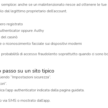
o è semplice: anche se un malintenzionato riesce ad ottenere le tu
 dal legittimo proprietario dell’account.
ero registrato
uthenticator oppure Authy
 del casinò
e o riconoscimento facciale sui dispositivi moderni
obabilità di accesso fraudolento soprattutto quando ci sono bonus
passo su un sito tipico
iendo “Impostazioni sicurezza”.
ori”.
ica l’app authenticator indicata dalla pagina guidata.
o via SMS o mostrato dall’app.