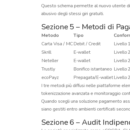
Questo schema permette al nuovo utente di pro
abusivo degli stessi giri gratuiti.
Sezione 5 – Metodi di Paga
Metodo
Tipo
Confor
Carta Visa / MC
Debit / Credit
Livello 
Skrill
E‑wallet
Livello 
Neteller
E‑wallet
Livello 
Trustly
Bonifico istantaneo
Livello 
ecoPayz
Prepagata/E‑wallet
Livello 
I tre metodi più diffusi nelle piattaforme ele
tokenizzazione avanzata e monitoraggio contin
Quando scegli una soluzione pagamento assicu
siano gestiti entro ambienti certificati second
Sezione 6 – Audit Indipend