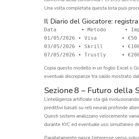
Una volta completata questa lista puoi proc
Il Diario del Giocatore: registra
Data        • Metodo      • Im
01/05/2026 • Visa        • €50
03/05/2026 • Skrill      • €10
Copia questo modello in un foglio Excel o Go
eventuali discrepanze tra saldo mostrato dal
Sezione 8 – Futuro della 
L’intelligenza artificiale sta già rivoluzionan
predittivi basati su reti neurali profonde alle
Questi sistemi analizzano velocemente variabi
durante KYC ed eventuale uso simultaneo dell
Parallelamente nasce l’interesse verso soluzi