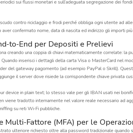
periodici sui flussi monetari e sull’adeguata segregazione dei fondi d
udo contro riciclaggio e frodi perché obbliga ogni utente ad alle
po aver confermato nome, data di nascita ed indirizzo gli importi 
nd‑to‑End per Depositi e Prelievi
iona creando una coppia di chiavi matematicamente correlate: la pubb
ò. Quando inserisci i dettagli della carta Visa o MasterCard nel m
rovider del gateway pago​mento (ad esempio PayPal o Skrill). Ques
ggiunge il server dove risiede la corrispondente chiave privata cu
 device in plain text; lo stesso vale per gli IBAN usati nei bonifi
en viene tradotto internamente nel valore reale necessario ad aggi
niffing su reti Wi‑Fi pubbliche.
e Multi‑Fattore (MFA) per le Operazion
trato ulteriore richiesto oltre alla password tradizionale quando 