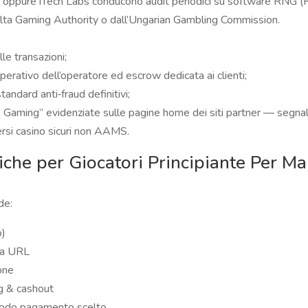
 oppure iTech Labs conducono audit periodici su software RNG (
a Malta Gaming Authority o dall’Ungarian Gambling Commission.
lle transazioni;
perativo dell’operatore ed escrow dedicata ai clienti;
tandard anti‐fraud definitivi;
“Safe Gaming” evidenziate sulle pagine home dei siti partner — segna
ersi casino sicuri non AAMS.
tiche per Giocatori Principiant​e Per 
de:
o)
ra URL
one
g & cashout
todo pagamento scelto